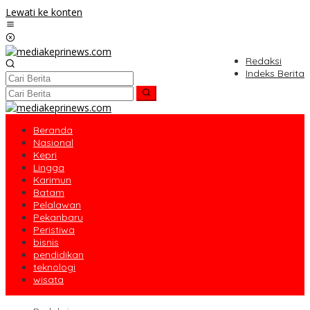
Lewati ke konten
Redaksi
Indeks Berita
Beranda
Nasional
Kepri
Lingga
Karimun
Batam
Pelalawan
Pekanbaru
Peristiwa
bisnis
pendidikan
teknologi
wisata