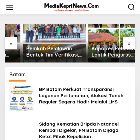
L
e
w
a
t
i
k
e
«
»
k
Pemkab Pelalawan
Kapolres Pelalawan
o
Bentuk Tim Verifikasi,
Lantik Pengurus
n
Penyelesaian Konflik
Bhuwana Lestari SMAN
t
Lahan PT Arara Abadi
1 Pangkalan Kerinci,
e
dan Warga Mak Teduh
Cetak Generasi Peduli
Batam
n
Masuki Babak Baru
Lingkungan dan
Berkarakter
BP Batam Perkuat Transparansi
Layanan Pertanahan, Alokasi Tanah
Reguler Segera Hadir Melalui LMS
Sidang Kematian Bripda Natanael
Kembali Digelar, PN Batam Dijaga
Ketat Pihak Kepolisian