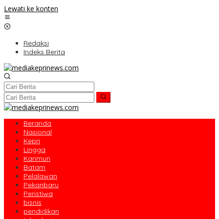
Lewati ke konten
Redaksi
Indeks Berita
Beranda
Nasional
Kepri
Lingga
Karimun
Batam
Pelalawan
Pekanbaru
Peristiwa
bisnis
pendidikan