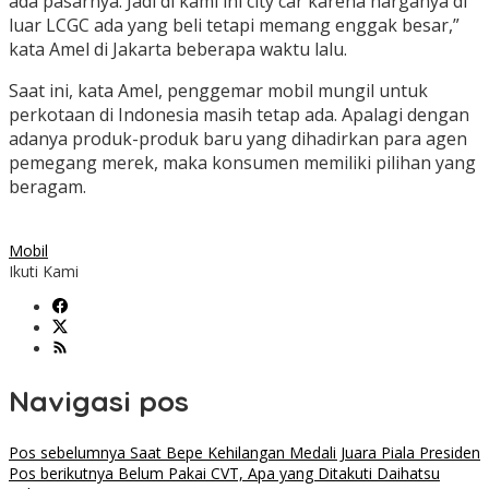
ada pasarnya. Jadi di kami ini city car karena harganya di
luar LCGC ada yang beli tetapi memang enggak besar,”
kata Amel di Jakarta beberapa waktu lalu.
Saat ini, kata Amel, penggemar mobil mungil untuk
perkotaan di Indonesia masih tetap ada. Apalagi dengan
adanya produk-produk baru yang dihadirkan para agen
pemegang merek, maka konsumen memiliki pilihan yang
beragam.
Mobil
Ikuti Kami
Navigasi pos
Pos sebelumnya
Saat Bepe Kehilangan Medali Juara Piala Presiden
Pos berikutnya
Belum Pakai CVT, Apa yang Ditakuti Daihatsu