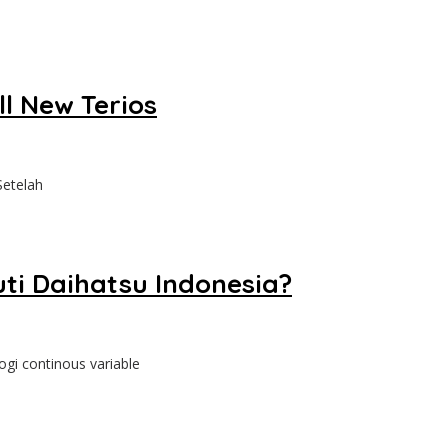
l New Terios
Setelah
ti Daihatsu Indonesia?
gi continous variable