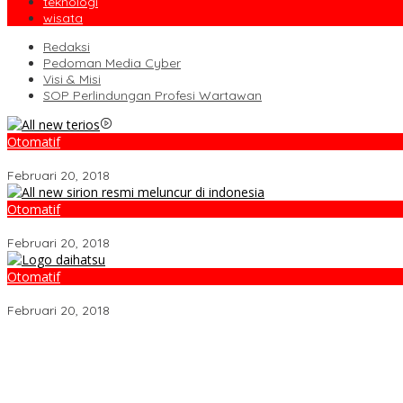
teknologi
wisata
Redaksi
Pedoman Media Cyber
Visi & Misi
SOP Perlindungan Profesi Wartawan
Otomatif
Video Kelemahan dan Kelebihan All New Terios
Februari 20, 2018
Otomatif
Daihatsu Santai Penjualan Sirion Kalah Jauh dari Mobil LCGC
Februari 20, 2018
Otomatif
Belum Pakai CVT, Apa yang Ditakuti Daihatsu Indonesia?
Februari 20, 2018
WALHI Riau Desak Penegakan Hukum Usai Dugaan Pencemaran Su
Pemkab Pelalawan Bentuk Tim Verifikasi, Penyelesaian Konflik 