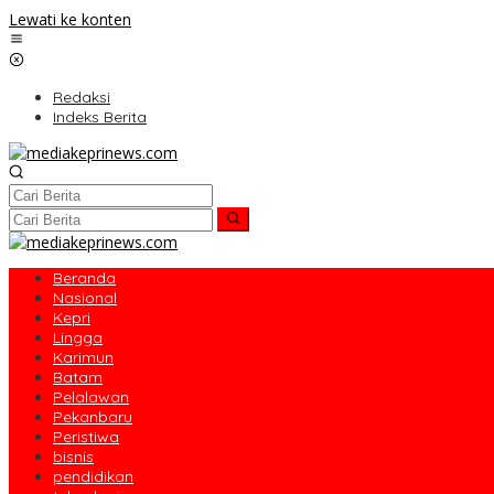
Lewati ke konten
Redaksi
Indeks Berita
Beranda
Nasional
Kepri
Lingga
Karimun
Batam
Pelalawan
Pekanbaru
Peristiwa
bisnis
pendidikan