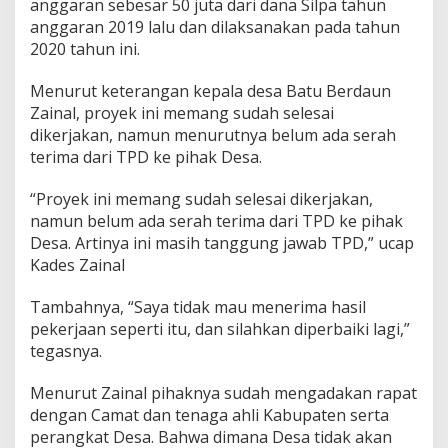
anggaran sebesar 50 juta dari dana Silpa tahun
i
anggaran 2019 lalu dan dilaksanakan pada tahun
s
2020 tahun ini.
a
t
a
Menurut keterangan kepala desa Batu Berdaun
D
Zainal, proyek ini memang sudah selesai
e
dikerjakan, namun menurutnya belum ada serah
s
terima dari TPD ke pihak Desa.
a
B
a
“Proyek ini memang sudah selesai dikerjakan,
t
namun belum ada serah terima dari TPD ke pihak
u
Desa. Artinya ini masih tanggung jawab TPD,” ucap
B
Kades Zainal
e
r
d
Tambahnya, “Saya tidak mau menerima hasil
a
pekerjaan seperti itu, dan silahkan diperbaiki lagi,”
u
tegasnya.
n
D
i
Menurut Zainal pihaknya sudah mengadakan rapat
n
dengan Camat dan tenaga ahli Kabupaten serta
i
perangkat Desa. Bahwa dimana Desa tidak akan
l