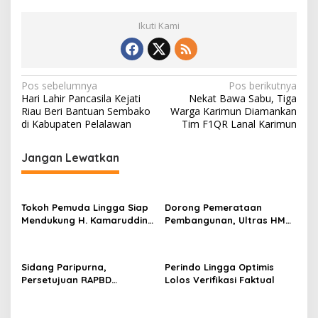
Ikuti Kami
N
Pos sebelumnya
Pos berikutnya
Hari Lahir Pancasila Kejati
Nekat Bawa Sabu, Tiga
a
Riau Beri Bantuan Sembako
Warga Karimun Diamankan
v
di Kabupaten Pelalawan
Tim F1QR Lanal Karimun
i
Jangan Lewatkan
g
a
s
Tokoh Pemuda Lingga Siap
Dorong Pemerataan
Mendukung H. Kamaruddin
Pembangunan, Ultras HMR
i
Bertarung Pilkada 2024
Bintan Komitmen
p
Menangkan Muhammad
Rudi di Pilgub Kepri 2024
o
Sidang Paripurna,
Perindo Lingga Optimis
Persetujuan RAPBD
Lolos Verifikasi Faktual
s
Kabupaten Lingga TA 2023,
3 Dermaga Dibangun di
Kecamatan Senayang