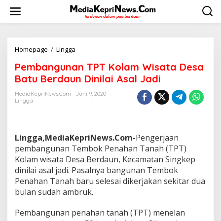
L
e
w
a
t
i
Homepage
/
Lingga
P
k
e
Pembangunan TPT Kolam Wisata Desa
e
m
k
b
Batu Berdaun Dinilai Asal Jadi
o
a
n
n
MediaKepriNews.com
Juni 9, 2020
t
Lingga
g
e
u
n
n
a
Lingga,MediaKepriNews.Com-
Pengerjaan
n
T
pembangunan Tembok Penahan Tanah (TPT)
P
Kolam wisata Desa Berdaun, Kecamatan Singkep
T
dinilai asal jadi. Pasalnya bangunan Tembok
K
Penahan Tanah baru selesai dikerjakan sekitar dua
o
bulan sudah ambruk.
l
a
m
Pembangunan penahan tanah (TPT) menelan
W