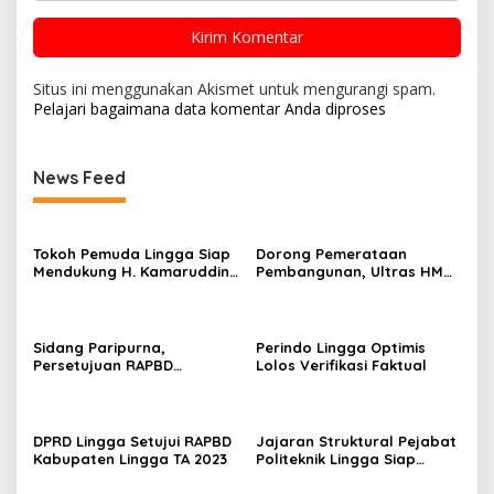
Situs ini menggunakan Akismet untuk mengurangi spam.
Pelajari bagaimana data komentar Anda diproses
News Feed
Tokoh Pemuda Lingga Siap
Dorong Pemerataan
Mendukung H. Kamaruddin
Pembangunan, Ultras HMR
Bertarung Pilkada 2024
Bintan Komitmen
Menangkan Muhammad
Rudi di Pilgub Kepri 2024
Sidang Paripurna,
Perindo Lingga Optimis
Persetujuan RAPBD
Lolos Verifikasi Faktual
Kabupaten Lingga TA 2023,
3 Dermaga Dibangun di
Kecamatan Senayang
DPRD Lingga Setujui RAPBD
Jajaran Struktural Pejabat
Kabupaten Lingga TA 2023
Politeknik Lingga Siap
Jalankan Tugas dan
Tanggung Jawab