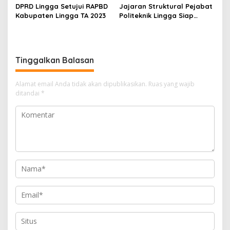
DPRD Lingga Setujui RAPBD
Jajaran Struktural Pejabat
Kabupaten Lingga TA 2023
Politeknik Lingga Siap
Jalankan Tugas dan
Tanggung Jawab
Tinggalkan Balasan
Alamat email Anda tidak akan dipublikasikan.
Ruas yang wajib
ditandai
*