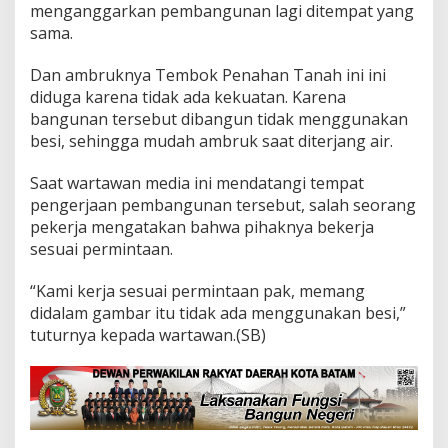
menganggarkan pembangunan lagi ditempat yang
a
sama.
i
A
s
Dan ambruknya Tembok Penahan Tanah ini ini
a
diduga karena tidak ada kekuatan. Karena
l
bangunan tersebut dibangun tidak menggunakan
J
besi, sehingga mudah ambruk saat diterjang air.
a
d
i
Saat wartawan media ini mendatangi tempat
pengerjaan pembangunan tersebut, salah seorang
pekerja mengatakan bahwa pihaknya bekerja
sesuai permintaan.
“Kami kerja sesuai permintaan pak, memang
didalam gambar itu tidak ada menggunakan besi,”
tuturnya kepada wartawan.(SB)