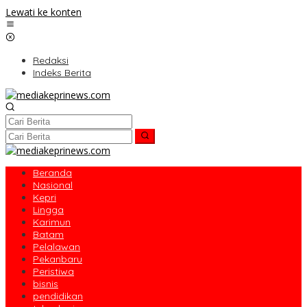
Lewati ke konten
Redaksi
Indeks Berita
Beranda
Nasional
Kepri
Lingga
Karimun
Batam
Pelalawan
Pekanbaru
Peristiwa
bisnis
pendidikan