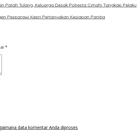
 dan Patah Tulang, Keluarga Desak Polresta Cimahi Tangkap Pelaku
gen Pesparawi Kepri Pertanyakan Kesiapan Panitia
dai
*
agaimana data komentar Anda diproses