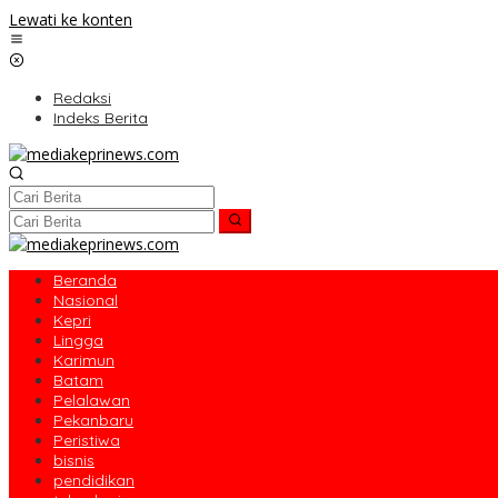
Lewati ke konten
Redaksi
Indeks Berita
Beranda
Nasional
Kepri
Lingga
Karimun
Batam
Pelalawan
Pekanbaru
Peristiwa
bisnis
pendidikan