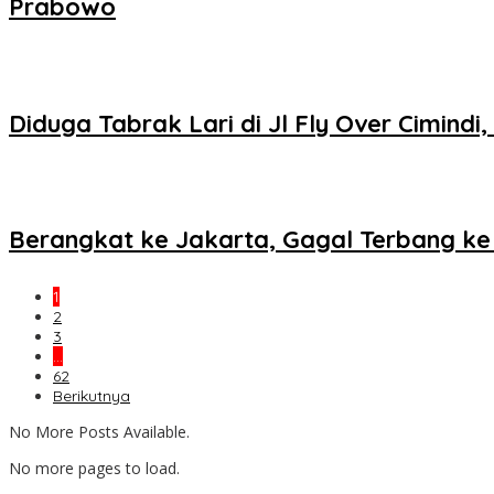
Prabowo
Diduga Tabrak Lari di Jl Fly Over Cimind
Berangkat ke Jakarta, Gagal Terbang ke
1
2
3
…
62
Berikutnya
No More Posts Available.
No more pages to load.