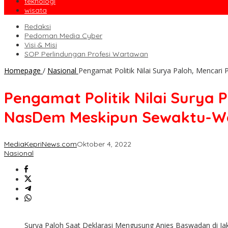
teknologi
wisata
Redaksi
Pedoman Media Cyber
Visi & Misi
SOP Perlindungan Profesi Wartawan
Homepage
/
Nasional
Pengamat Politik Nilai Surya Paloh, Mencar
Pengamat Politik Nilai Surya 
NasDem Meskipun Sewaktu-Wa
MediaKepriNews.com
Oktober 4, 2022
Nasional
Surya Paloh Saat Deklarasi Mengusung Anies Baswadan di Jak