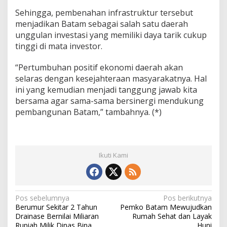
a
Sehingga, pembenahan infrastruktur tersebut
U
menjadikan Batam sebagai salah satu daerah
s
unggulan investasi yang memiliki daya tarik cukup
a
h
tinggi di mata investor.
a
K
“Pertumbuhan positif ekonomi daerah akan
o
selaras dengan kesejahteraan masyarakatnya. Hal
t
ini yang kemudian menjadi tanggung jawab kita
a
B
bersama agar sama-sama bersinergi mendukung
a
pembangunan Batam,” tambahnya. (*)
t
a
m
B
e
Ikuti Kami
r
k
o
n
N
Pos sebelumnya
Pos berikutnya
t
Berumur Sekitar 2 Tahun
Pemko Batam Mewujudkan
r
a
Drainase Bernilai Miliaran
Rumah Sehat dan Layak
i
Rupiah Milik Dinas Bina
Huni
b