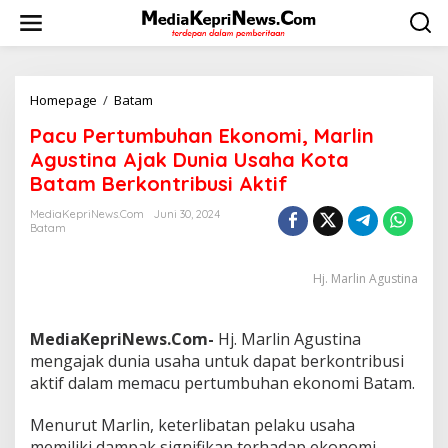
L
e
w
a
t
i
Homepage
/
Batam
P
k
a
Pacu Pertumbuhan Ekonomi, Marlin
e
c
k
u
Agustina Ajak Dunia Usaha Kota
o
P
Batam Berkontribusi Aktif
n
e
t
r
MediaKepriNews.com
Juni 30, 2024
e
t
Batam
n
u
m
Hj. Marlin Agustina
b
u
h
a
MediaKepriNews.Com-
Hj. Marlin Agustina
n
mengajak dunia usaha untuk dapat berkontribusi
E
aktif dalam memacu pertumbuhan ekonomi Batam.
k
o
Menurut Marlin, keterlibatan pelaku usaha
n
o
memiliki dampak signifikan terhadap ekonomi