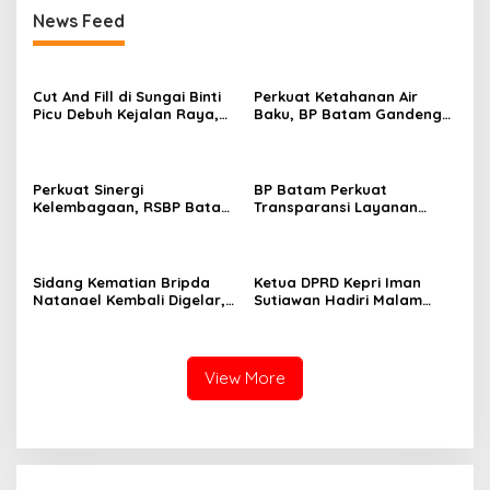
News Feed
Cut And Fill di Sungai Binti
Perkuat Ketahanan Air
Picu Debuh Kejalan Raya,
Baku, BP Batam Gandeng
Warga Keluhkan Dump
Mc Dermott Tanam 400
Truck Tanpa Penutup
Bambu Betung di
Bendungan Sei Nongsa
Perkuat Sinergi
BP Batam Perkuat
Kelembagaan, RSBP Batam
Transparansi Layanan
dan BPOM Pastikan
Pertanahan, Alokasi Tanah
Pelayanan dan
Reguler Segera Hadir
Ketersediaan Obat Aman
Melalui LMS
Sidang Kematian Bripda
Ketua DPRD Kepri Iman
Natanael Kembali Digelar,
Sutiawan Hadiri Malam
PN Batam Dijaga Ketat
Cinta Rasul Cinta Negeri,
Pihak Kepolisian
Perkuat Ukhuwah dan
Semangat Persatuan
View More