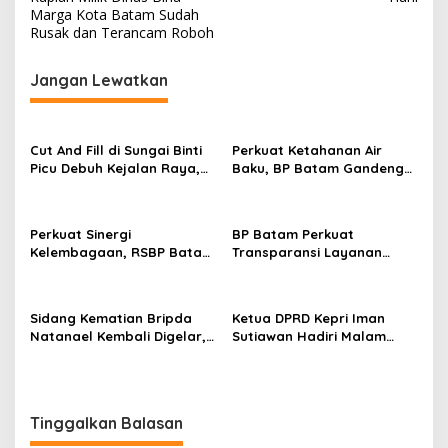
v
Marga Kota Batam Sudah
u
i
Rusak dan Terancam Roboh
s
g
i
A
Jangan Lewatkan
a
k
t
s
i
i
f
Cut And Fill di Sungai Binti
Perkuat Ketahanan Air
p
Picu Debuh Kejalan Raya,
Baku, BP Batam Gandeng
Warga Keluhkan Dump
Mc Dermott Tanam 400
o
Truck Tanpa Penutup
Bambu Betung di
s
Bendungan Sei Nongsa
Perkuat Sinergi
BP Batam Perkuat
Kelembagaan, RSBP Batam
Transparansi Layanan
dan BPOM Pastikan
Pertanahan, Alokasi Tanah
Pelayanan dan
Reguler Segera Hadir
Ketersediaan Obat Aman
Melalui LMS
Sidang Kematian Bripda
Ketua DPRD Kepri Iman
Natanael Kembali Digelar,
Sutiawan Hadiri Malam
PN Batam Dijaga Ketat
Cinta Rasul Cinta Negeri,
Pihak Kepolisian
Perkuat Ukhuwah dan
Semangat Persatuan
Tinggalkan Balasan