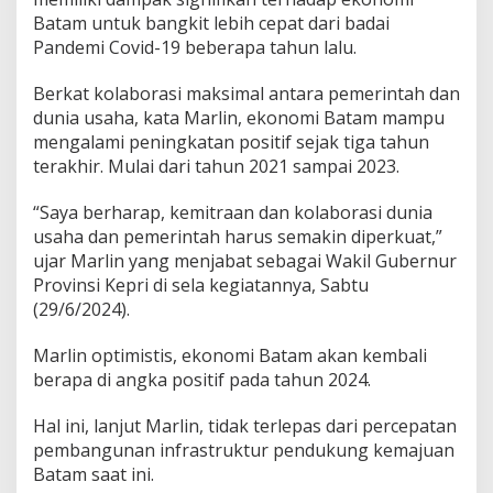
m
Batam untuk bangkit lebih cepat dari badai
i
Pandemi Covid-19 beberapa tahun lalu.
,
M
Berkat kolaborasi maksimal antara pemerintah dan
a
r
dunia usaha, kata Marlin, ekonomi Batam mampu
l
mengalami peningkatan positif sejak tiga tahun
i
terakhir. Mulai dari tahun 2021 sampai 2023.
n
A
“Saya berharap, kemitraan dan kolaborasi dunia
g
u
usaha dan pemerintah harus semakin diperkuat,”
s
ujar Marlin yang menjabat sebagai Wakil Gubernur
t
Provinsi Kepri di sela kegiatannya, Sabtu
i
(29/6/2024).
n
a
A
Marlin optimistis, ekonomi Batam akan kembali
j
berapa di angka positif pada tahun 2024.
a
k
Hal ini, lanjut Marlin, tidak terlepas dari percepatan
D
pembangunan infrastruktur pendukung kemajuan
u
n
Batam saat ini.
i