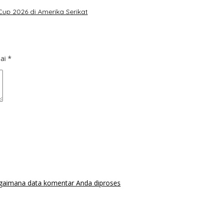
Cup 2026 di Amerika Serikat
dai
*
agaimana data komentar Anda diproses