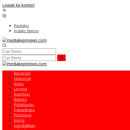
Lewati ke konten
Redaksi
Indeks Berita
Beranda
Nasional
Kepri
Lingga
Karimun
Batam
Pelalawan
Pekanbaru
Peristiwa
bisnis
pendidikan