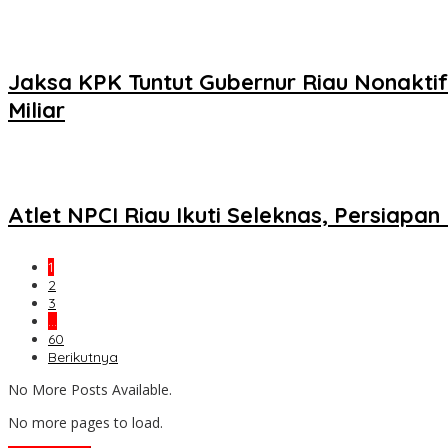
Jaksa KPK Tuntut Gubernur Riau Nonakti
Miliar
Atlet NPCI Riau Ikuti Seleknas, Persiapa
1
2
3
…
60
Berikutnya
No More Posts Available.
No more pages to load.