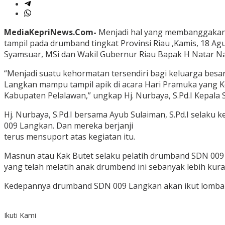
MediaKepriNews.Com-
Menjadi hal yang membanggakan
tampil pada drumband tingkat Provinsi Riau ,Kamis, 18 A
Syamsuar, MSi dan Wakil Gubernur Riau Bapak H Natar Na
“Menjadi suatu kehormatan tersendiri bagi keluarga besa
Langkan mampu tampil apik di acara Hari Pramuka yang K
Kabupaten Pelalawan,” ungkap Hj. Nurbaya, S.Pd.I Kepala
Hj. Nurbaya, S.Pd.I bersama Ayub Sulaiman, S.Pd.I selak
009 Langkan. Dan mereka berjanji
terus mensuport atas kegiatan itu.
Masnun atau Kak Butet selaku pelatih drumband SDN 009
yang telah melatih anak drumbend ini sebanyak lebih ku
Kedepannya drumband SDN 009 Langkan akan ikut lomba d
Ikuti Kami