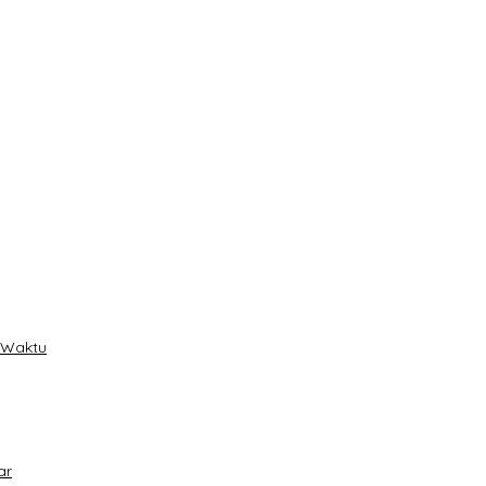
t Waktu
ar