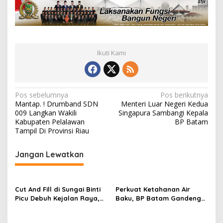
Ikuti Kami
N
Pos sebelumnya
Pos berikutnya
Mantap. ! Drumband SDN
Menteri Luar Negeri Kedua
a
009 Langkan Wakili
Singapura Sambangi Kepala
v
Kabupaten Pelalawan
BP Batam
Tampil Di Provinsi Riau
i
g
Jangan Lewatkan
a
s
Cut And Fill di Sungai Binti
Perkuat Ketahanan Air
i
Picu Debuh Kejalan Raya,
Baku, BP Batam Gandeng
p
Warga Keluhkan Dump
Mc Dermott Tanam 400
Truck Tanpa Penutup
Bambu Betung di
o