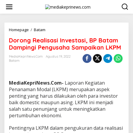
L
e
w
a
t
i
Homepage
/
Batam
D
k
o
Dorong Realisasi Investasi, BP Batam
e
r
k
o
Dampingi Pengusaha Sampaikan LKPM
o
n
n
g
MediaKepriNews.com
Agustus 19, 2022
t
Batam
R
e
e
n
a
l
MediaKepriNews.Com-
Laporan Kegiatan
i
s
Penanaman Modal (LKPM) merupakan aspek
a
penting yang harus dilakukan oleh para investor
s
baik domestic maupun asing. LKPM ini menjadi
i
salah satu penunjang untuk meningkatkan
I
pertumbuhan ekonomi.
n
v
e
Pentingnya LKPM dalam pengukuran data realisasi
s