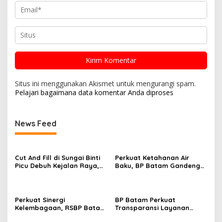
Situs ini menggunakan Akismet untuk mengurangi spam.
Pelajari bagaimana data komentar Anda diproses
News Feed
Cut And Fill di Sungai Binti
Perkuat Ketahanan Air
Picu Debuh Kejalan Raya,
Baku, BP Batam Gandeng
Warga Keluhkan Dump
Mc Dermott Tanam 400
Truck Tanpa Penutup
Bambu Betung di
Bendungan Sei Nongsa
Perkuat Sinergi
BP Batam Perkuat
Kelembagaan, RSBP Batam
Transparansi Layanan
dan BPOM Pastikan
Pertanahan, Alokasi Tanah