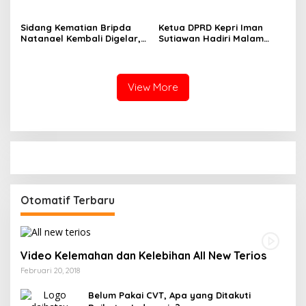
Pelayanan dan
Reguler Segera Hadir
Ketersediaan Obat Aman
Melalui LMS
Sidang Kematian Bripda
Ketua DPRD Kepri Iman
Natanael Kembali Digelar,
Sutiawan Hadiri Malam
PN Batam Dijaga Ketat
Cinta Rasul Cinta Negeri,
Pihak Kepolisian
Perkuat Ukhuwah dan
Semangat Persatuan
View More
Otomatif Terbaru
Video Kelemahan dan Kelebihan All New Terios
Februari 20, 2018
Belum Pakai CVT, Apa yang Ditakuti