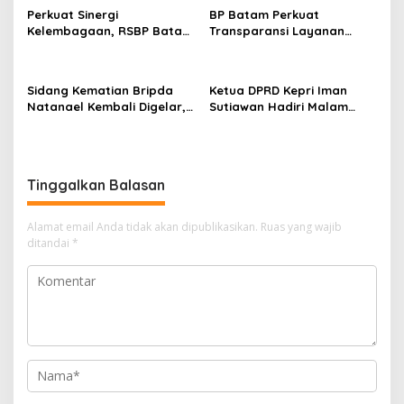
Bendungan Sei Nongsa
Perkuat Sinergi
BP Batam Perkuat
s
Kelembagaan, RSBP Batam
Transparansi Layanan
dan BPOM Pastikan
Pertanahan, Alokasi Tanah
Pelayanan dan
Reguler Segera Hadir
Ketersediaan Obat Aman
Melalui LMS
Sidang Kematian Bripda
Ketua DPRD Kepri Iman
Natanael Kembali Digelar,
Sutiawan Hadiri Malam
PN Batam Dijaga Ketat
Cinta Rasul Cinta Negeri,
Pihak Kepolisian
Perkuat Ukhuwah dan
Semangat Persatuan
Tinggalkan Balasan
Alamat email Anda tidak akan dipublikasikan.
Ruas yang wajib
ditandai
*