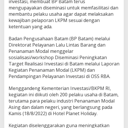
investasi, membuat BP Batam terus
t
mengupayakan diseminasi untuk memfasilitasi dan
a
membantu pelaku usaha agar dapat melaksakan
s
i
kewajiban pelaporan LKPM sesuai dengan
,
ketentuan yang ada.
B
P
Badan Pengusahaan Batam (BP Batam) melalui
B
Direktorat Pelayanan Lalu Lintas Barang dan
a
t
Penanaman Modal menggelar
a
sosialisasi/workshop Diseminasi Peningkatan
m
Target Realisasi Investasi di Batam melalui Laporan
D
Kegiatan Penanaman Modal (LKPM) dan
a
m
Pendampingan Pelayanan Investasi di OSS RBA.
p
i
Menggandeng Kementerian Investasi/BKPM RI,
n
kegiatan ini diikuti oleh 200 pelaku usaha di Batam,
g
terutama para pelaku industri Penanaman Modal
i
P
Asing dan dalam negeri, yang berlangsung pada
e
Kamis (18/8/2022) di Hotel Planet Holiday.
n
g
Kegiatan diselenggarakan guna meningkatkan
u