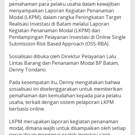
pemahaman para pelaku usaha dalam kewajiban
s
a
menyampaikan Laporan Kegiatan Penanaman
h
Modal (LKPM), dalam rangka Peningkatan Target
a
Realisasi Investasi di Batam melalui Laporan
S
Kegiatan Penanaman Modal (LKPM) dan
a
Pendampingan Pelayanan Investasi di Online Single
m
p
Submission Risk Based Approach (OSS-RBA).
a
i
Sosialisasi dibuka oleh Direktur Pelayanan Lalu
k
Lintas Barang dan Penanaman Modal BP Batam,
a
Denny Tondano.
n
L
K
Pada kesempatan itu, Denny mengatakan bahwa
P
sosialisasi ini diselenggarakan untuk memberikan
M
pemahaman dan kemudahan kepada para pelaku
usaha, terkait dengan sistem pelaporan LKPM
berbasis online.
LKPM merupakan laporan kegiatan penanaman
modal, dimana wajib untuk disampaikan oleh setiap
perusahaan mengenai pratek investasi yang