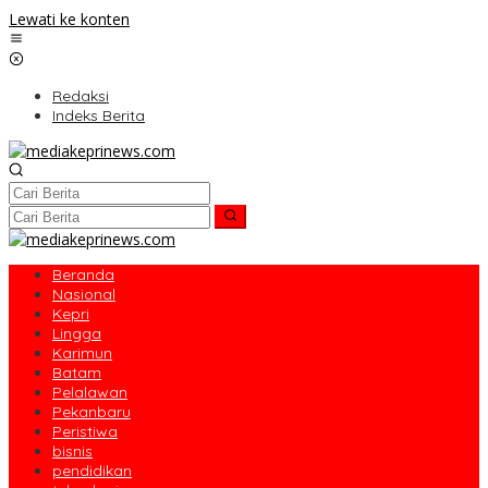
Lewati ke konten
Redaksi
Indeks Berita
Beranda
Nasional
Kepri
Lingga
Karimun
Batam
Pelalawan
Pekanbaru
Peristiwa
bisnis
pendidikan