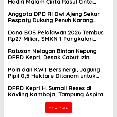
Hadiri Malam Cinta Rasul Cinta
Negeri, Perkuat Ukhuwah dan
Anggota DPD RI Dwi Ajeng Sekar
Semangat Persatuan
Respaty Dukung Penuh Karang
Taruna Sungai Pelunggut Gelar
Dana BOS Pelalawan 2026 Tembus
Peringatan HUT RI 2026
Rp27 Miliar, SMKN 1 Pangkalan
Kerinci Terima Alokasi Terbesar
Ratusan Nelayan Bintan Kepung
DPRD Kepri, Desak Cabut Izin
Tambang Pasir Laut dan PSN Pulau
Polri dan KWT Bersinergi, Jagung
Poto
Pipil 0,5 Hektare Ditanam untuk
Perkuat Ketahanan Pangan Desa
DPRD Kepri H. Sumali Reses di
Mulya Subur
Kavling Kamboja, Tampung Aspirasi
Masyarakat
View More