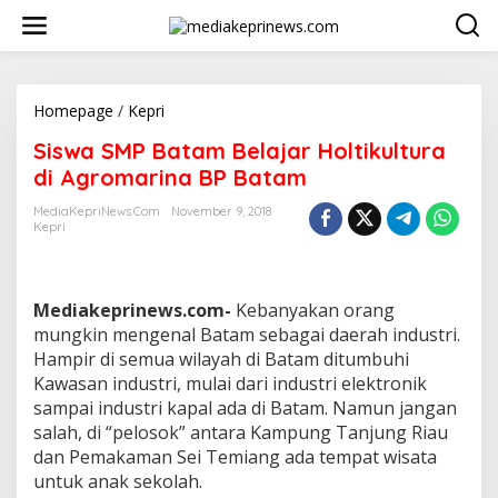
L
e
w
a
t
i
Homepage
/
Kepri
S
k
i
Siswa SMP Batam Belajar Holtikultura
e
s
k
w
di Agromarina BP Batam
o
a
n
S
MediaKepriNews.com
November 9, 2018
t
Kepri
M
e
P
n
B
a
Mediakeprinews.com-
Kebanyakan orang
t
a
mungkin mengenal Batam sebagai daerah industri.
m
Hampir di semua wilayah di Batam ditumbuhi
B
Kawasan industri, mulai dari industri elektronik
e
sampai industri kapal ada di Batam. Namun jangan
l
salah, di “pelosok” antara Kampung Tanjung Riau
a
j
dan Pemakaman Sei Temiang ada tempat wisata
a
untuk anak sekolah.
r