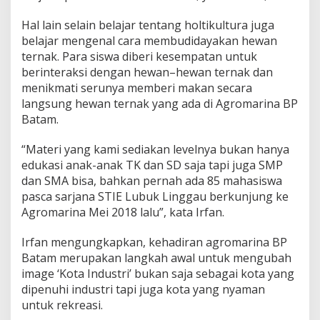
P
B
Hal lain selain belajar tentang holtikultura juga
a
belajar mengenal cara membudidayakan hewan
t
ternak. Para siswa diberi kesempatan untuk
a
berinteraksi dengan hewan–hewan ternak dan
m
menikmati serunya memberi makan secara
langsung hewan ternak yang ada di Agromarina BP
Batam.
“Materi yang kami sediakan levelnya bukan hanya
edukasi anak-anak TK dan SD saja tapi juga SMP
dan SMA bisa, bahkan pernah ada 85 mahasiswa
pasca sarjana STIE Lubuk Linggau berkunjung ke
Agromarina Mei 2018 lalu”, kata Irfan.
Irfan mengungkapkan, kehadiran agromarina BP
Batam merupakan langkah awal untuk mengubah
image ‘Kota Industri’ bukan saja sebagai kota yang
dipenuhi industri tapi juga kota yang nyaman
untuk rekreasi.