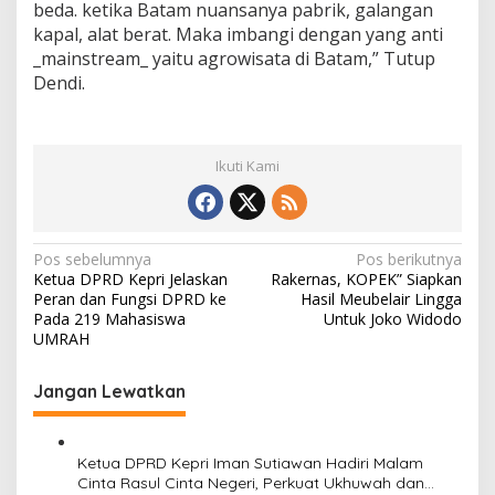
beda. ketika Batam nuansanya pabrik, galangan
kapal, alat berat. Maka imbangi dengan yang anti
_mainstream_ yaitu agrowisata di Batam,” Tutup
Dendi.
Ikuti Kami
N
Pos sebelumnya
Pos berikutnya
Ketua DPRD Kepri Jelaskan
Rakernas, KOPEK” Siapkan
a
Peran dan Fungsi DPRD ke
Hasil Meubelair Lingga
v
Pada 219 Mahasiswa
Untuk Joko Widodo
UMRAH
i
g
Jangan Lewatkan
a
s
Ketua DPRD Kepri Iman Sutiawan Hadiri Malam
i
Cinta Rasul Cinta Negeri, Perkuat Ukhuwah dan