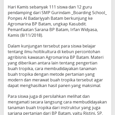
H
Hari Kamis sebanyak 111 siswa dan 12 guru
o
pendamping dari SMP Gurindam _Boarding School_
l
t
Ponpes Al Badariyyah Batam berkunjung ke
i
Agromarina BP Batam, ungkap Kasubdit.
k
Pemanfaatan Sarana BP Batam, Irfan Widyasa,
u
Kamis (8/11/2018).
l
t
u
Dalam kunjungan tersebut para siswa belajar
r
tentang ilmu holtikultura di kebun percontohan
a
agribisnis kawasan Agromarina BP Batam. Materi
d
yang diberikan antara lain tentang pengertian
i
A
buah tropika, cara membudidayakan tanaman
g
buah tropika dengan metode pertanian yang
r
modern dan merawat buah tropika tersebut agar
o
dapat menghasilkan hasil panen yang maksimal.
m
a
r
Para siswa juga di persilahkan melihat dan
i
mengamati secara langsung cara membudidayakan
n
tanaman buah tropika dari instruktur yang juga
a
sarjana pertanian dari BP Batam, yaitu Ristini, SP.
B