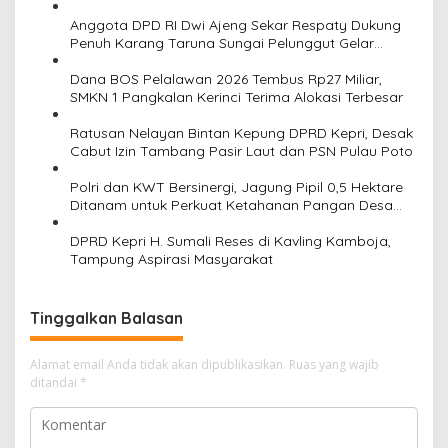
Semangat Persatuan
p
Anggota DPD RI Dwi Ajeng Sekar Respaty Dukung
o
Penuh Karang Taruna Sungai Pelunggut Gelar
Peringatan HUT RI 2026
s
Dana BOS Pelalawan 2026 Tembus Rp27 Miliar,
SMKN 1 Pangkalan Kerinci Terima Alokasi Terbesar
Ratusan Nelayan Bintan Kepung DPRD Kepri, Desak
Cabut Izin Tambang Pasir Laut dan PSN Pulau Poto
Polri dan KWT Bersinergi, Jagung Pipil 0,5 Hektare
Ditanam untuk Perkuat Ketahanan Pangan Desa
Mulya Subur
DPRD Kepri H. Sumali Reses di Kavling Kamboja,
Tampung Aspirasi Masyarakat
Tinggalkan Balasan
Alamat email Anda tidak akan dipublikasikan.
Ruas yang wajib
ditandai
*