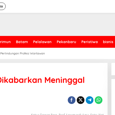
ta
rimun
Batam
Pelalawan
Pekanbaru
Peristiwa
bisnis
 Perlindungan Profesi Wartawan
Dikabarkan Meninggal
Ketua Dewan Pers, Prof Azyumardi Azra. Foto: Net