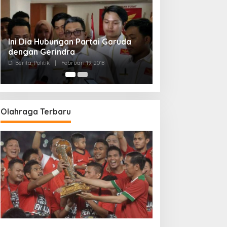
uda
Strategi PPP Menangkan Duet
Ganjar dan Gus Yasin
Di Berita, Politik
|
Februari 19, 2018
Olahraga Terbaru