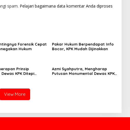
angi spam.
Pelajari bagaimana data komentar Anda diproses
entingnya Forensik Cepat
Pakar Hukum Berpendapat Info
enegakan Hukum
Bocor, KPK Mudah Dijinakkan
nerapan Prinsip
Azmi Syahputra, Mengharap
, Dewas KPK Ditepi
Putusan Monumental Dewas KPK
Kehancuran
Menjaga Kinerja Komisionernya
View More