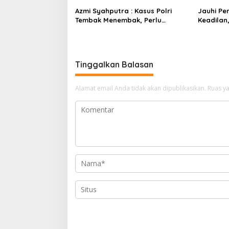
p
Azmi Syahputra : Kasus Polri
Jauhi Pe
o
Tembak Menembak, Perlu
Keadilan
Membuat Aturan
Jurang 
s
Tinggalkan Balasan
Alamat email Anda tidak akan dipublikasikan.
Ruas ya