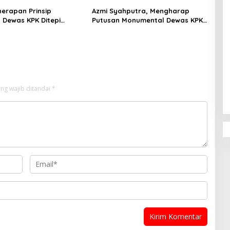
nerapan Prinsip
Azmi Syahputra, Mengharap
, Dewas KPK Ditepi
Putusan Monumental Dewas KPK
Kehancuran
Menjaga Kinerja Komisionernya
ng wajib ditandai
*