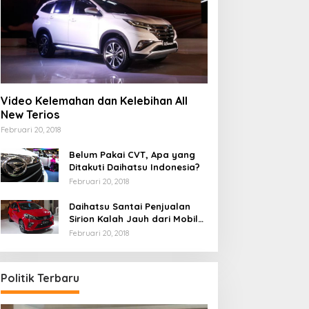
Video Kelemahan dan Kelebihan All
New Terios
Februari 20, 2018
Belum Pakai CVT, Apa yang
Ditakuti Daihatsu Indonesia?
Februari 20, 2018
Daihatsu Santai Penjualan
Sirion Kalah Jauh dari Mobil
LCGC
Februari 20, 2018
Politik Terbaru