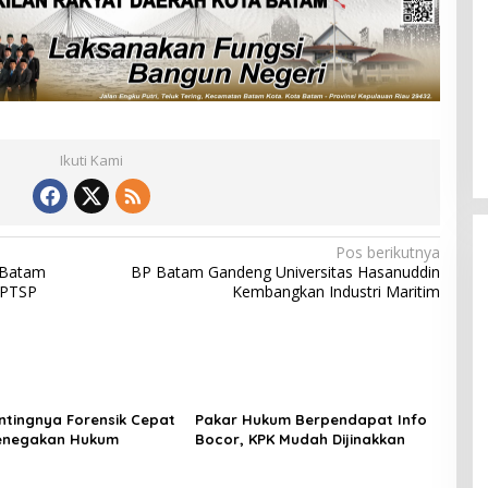
Ini Dia Hubungan Partai Gar
dengan Gerindra
Di Berita, Politik
|
Februari 19, 2018
Ikuti Kami
Pos berikutnya
P Batam
BP Batam Gandeng Universitas Hasanuddin
 PTSP
Kembangkan Industri Maritim
entingnya Forensik Cepat
Pakar Hukum Berpendapat Info
enegakan Hukum
Bocor, KPK Mudah Dijinakkan