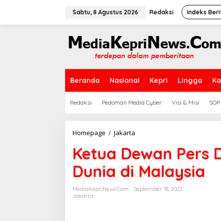
L
e
Sabtu, 8 Agustus 2026
Redaksi
Indeks Beri
w
a
t
i
k
e
k
Beranda
Nasional
Kepri
Lingga
Ka
o
n
t
Redaksi
Pedoman Media Cyber
Visi & Misi
SOP
e
n
Homepage
/
Jakarta
K
e
Ketua Dewan Pers 
t
u
Dunia di Malaysia
a
D
e
MediaKepriNews.com
September 18, 2022
w
Jakarta
a
n