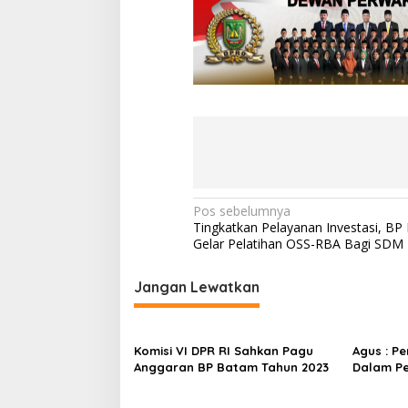
n
i
a
d
i
M
a
l
a
y
s
i
a
N
Pos sebelumnya
Tingkatkan Pelayanan Investasi, B
a
Gelar Pelatihan OSS-RBA Bagi SDM
v
i
Jangan Lewatkan
g
a
Komisi VI DPR RI Sahkan Pagu
Agus : P
s
Anggaran BP Batam Tahun 2023
Dalam P
i