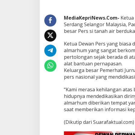
P
e
r
s
MediaKepriNews.Com-
Ketua 
D
Serdang Selangor Malaysia, P
i
besar Pers si tanah air berduka
k
a
Ketua Dewan Pers yang biasa di
b
a
almarhum yang sangat berkomi
r
pertolongan sejak berada di 
k
alat bantuan pernapasan.
a
Keluarga besar Pemerhati Jurnal
n
pers nasional yang mendidikasi
M
e
n
“Kami merasa kehilangan atas 
i
hidupnya mendedikasikan diriny
n
almarhum diberikan tempat ya
g
saat memberikan informasi kep
g
a
l
(Dikutip dari Suarafaktual.com)
D
u