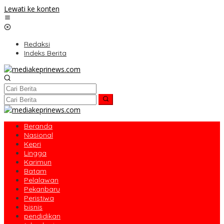
Lewati ke konten
Redaksi
Indeks Berita
Beranda
Nasional
Kepri
Lingga
Karimun
Batam
Pelalawan
Pekanbaru
Peristiwa
bisnis
pendidikan