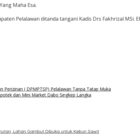
Yang Maha Esa.
ten Pelalawan ditanda tangani Kadis Drs Fakhrizal MSi. E
an Perizinan ( DPMPTSP) Pelalawan Tanpa Tatap Muka
Apotek dan Mini Market Dabo Singkep Langka
mutan, Lahan Gambut Dibuka untuk Kebun Sawit