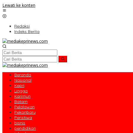
Lewati ke konten
Redaksi
Indeks Berita
Beranda
Nasional
Kepri
Lingga
Karimun
Batam
Pelalawan
Pekanbaru
Peristiwa
bisnis
pendidikan