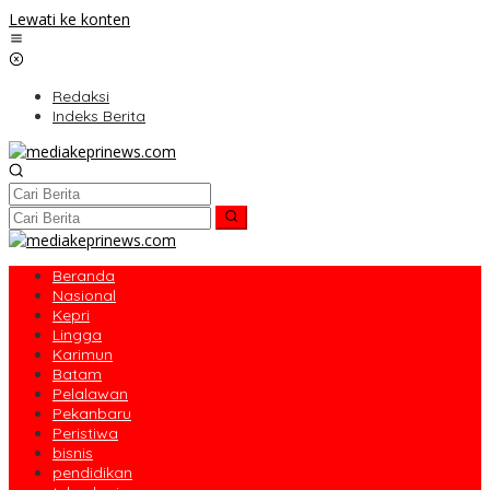
Lewati ke konten
Redaksi
Indeks Berita
Beranda
Nasional
Kepri
Lingga
Karimun
Batam
Pelalawan
Pekanbaru
Peristiwa
bisnis
pendidikan