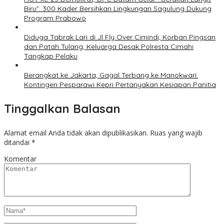
Biru”: 300 Kader Bersihkan Lingkungan Sagulung Dukung
Program Prabowo
Diduga Tabrak Lari di Jl Fly Over Cimindi, Korban Pingsan
dan Patah Tulang, Keluarga Desak Polresta Cimahi
Tangkap Pelaku
Berangkat ke Jakarta, Gagal Terbang ke Manokwari:
Kontingen Pesparawi Kepri Pertanyakan Kesiapan Panitia
Tinggalkan Balasan
Alamat email Anda tidak akan dipublikasikan.
Ruas yang wajib
ditandai
*
Komentar