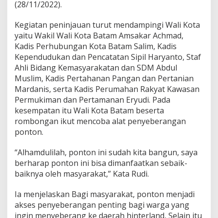
(28/11/2022).
n
,
R
Kegiatan peninjauan turut mendampingi Wali Kota
u
yaitu Wakil Wali Kota Batam Amsakar Achmad,
d
Kadis Perhubungan Kota Batam Salim, Kadis
i
Kependudukan dan Pencatatan Sipil Haryanto, Staf
:
Ahli Bidang Kemasyarakatan dan SDM Abdul
J
a
Muslim, Kadis Pertahanan Pangan dan Pertanian
g
Mardanis, serta Kadis Perumahan Rakyat Kawasan
a
Permukiman dan Pertamanan Eryudi. Pada
d
kesempatan itu Wali Kota Batam beserta
a
n
rombongan ikut mencoba alat penyeberangan
M
ponton.
a
n
“Alhamdulilah, ponton ini sudah kita bangun, saya
f
berharap ponton ini bisa dimanfaatkan sebaik-
a
a
baiknya oleh masyarakat,” Kata Rudi.
t
k
Ia menjelaskan Bagi masyarakat, ponton menjadi
a
akses penyeberangan penting bagi warga yang
n
ingin menyeberang ke daerah hinterland, Selain itu