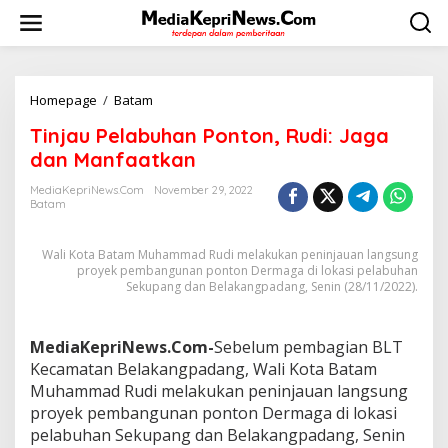
L
e
w
a
t
i
Homepage
/
Batam
T
k
i
Tinjau Pelabuhan Ponton, Rudi: Jaga
e
n
k
j
dan Manfaatkan
o
a
n
u
MediaKepriNews.com
November 29, 2022
t
Batam
P
e
e
n
l
Wali Kota Batam Muhammad Rudi melakukan peninjauan langsung
a
proyek pembangunan ponton Dermaga di lokasi pelabuhan
b
Sekupang dan Belakangpadang, Senin (28/11/2022).
u
h
a
MediaKepriNews.Com-
Sebelum pembagian BLT
n
Kecamatan Belakangpadang, Wali Kota Batam
P
o
Muhammad Rudi melakukan peninjauan langsung
n
proyek pembangunan ponton Dermaga di lokasi
t
pelabuhan Sekupang dan Belakangpadang, Senin
o