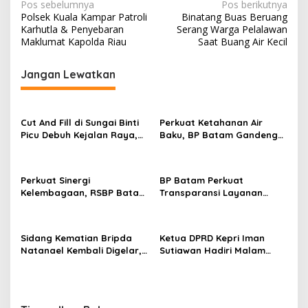
N
Pos sebelumnya
Pos berikutnya
Polsek Kuala Kampar Patroli
Binatang Buas Beruang
a
Karhutla & Penyebaran
Serang Warga Pelalawan
v
Maklumat Kapolda Riau
Saat Buang Air Kecil
i
Jangan Lewatkan
g
a
s
Cut And Fill di Sungai Binti
Perkuat Ketahanan Air
Picu Debuh Kejalan Raya,
Baku, BP Batam Gandeng
i
Warga Keluhkan Dump
Mc Dermott Tanam 400
p
Truck Tanpa Penutup
Bambu Betung di
Bendungan Sei Nongsa
o
Perkuat Sinergi
BP Batam Perkuat
Kelembagaan, RSBP Batam
Transparansi Layanan
s
dan BPOM Pastikan
Pertanahan, Alokasi Tanah
Pelayanan dan
Reguler Segera Hadir
Ketersediaan Obat Aman
Melalui LMS
Sidang Kematian Bripda
Ketua DPRD Kepri Iman
Natanael Kembali Digelar,
Sutiawan Hadiri Malam
PN Batam Dijaga Ketat
Cinta Rasul Cinta Negeri,
Pihak Kepolisian
Perkuat Ukhuwah dan
Semangat Persatuan