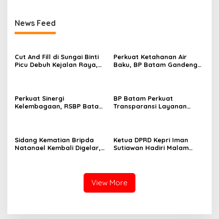
News Feed
Cut And Fill di Sungai Binti
Perkuat Ketahanan Air
Picu Debuh Kejalan Raya,
Baku, BP Batam Gandeng
Warga Keluhkan Dump
Mc Dermott Tanam 400
Truck Tanpa Penutup
Bambu Betung di
Bendungan Sei Nongsa
Perkuat Sinergi
BP Batam Perkuat
Kelembagaan, RSBP Batam
Transparansi Layanan
dan BPOM Pastikan
Pertanahan, Alokasi Tanah
Pelayanan dan
Reguler Segera Hadir
Ketersediaan Obat Aman
Melalui LMS
Sidang Kematian Bripda
Ketua DPRD Kepri Iman
Natanael Kembali Digelar,
Sutiawan Hadiri Malam
PN Batam Dijaga Ketat
Cinta Rasul Cinta Negeri,
Pihak Kepolisian
Perkuat Ukhuwah dan
Semangat Persatuan
View More