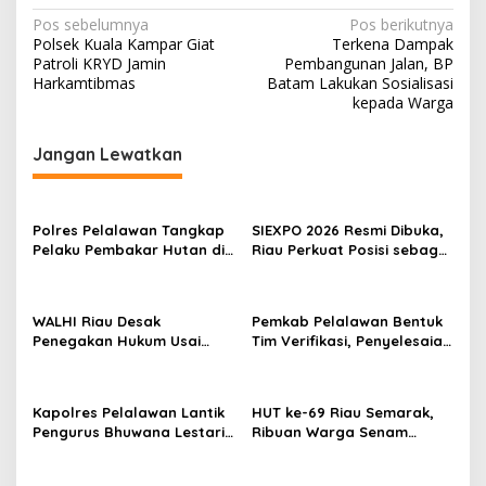
N
Pos sebelumnya
Pos berikutnya
Polsek Kuala Kampar Giat
Terkena Dampak
a
Patroli KRYD Jamin
Pembangunan Jalan, BP
v
Harkamtibmas
Batam Lakukan Sosialisasi
kepada Warga
i
g
Jangan Lewatkan
a
s
Polres Pelalawan Tangkap
SIEXPO 2026 Resmi Dibuka,
i
Pelaku Pembakar Hutan di
Riau Perkuat Posisi sebagai
p
Kerumutan, Lahan Gambut
Barometer Industri Sawit
Dibuka untuk Kebun Sawit
Nasional
o
WALHI Riau Desak
Pemkab Pelalawan Bentuk
s
Penegakan Hukum Usai
Tim Verifikasi, Penyelesaian
Dugaan Pencemaran
Konflik Lahan PT Arara
Sungai Reteh oleh Aktivitas
Abadi dan Warga Mak
Tambang PT BPP
Teduh Masuki Babak Baru
Kapolres Pelalawan Lantik
HUT ke-69 Riau Semarak,
Pengurus Bhuwana Lestari
Ribuan Warga Senam
SMAN 1 Pangkalan Kerinci,
Massal, Tanam 2.500 Pohon
Cetak Generasi Peduli
dan Resmikan Kantor KONI