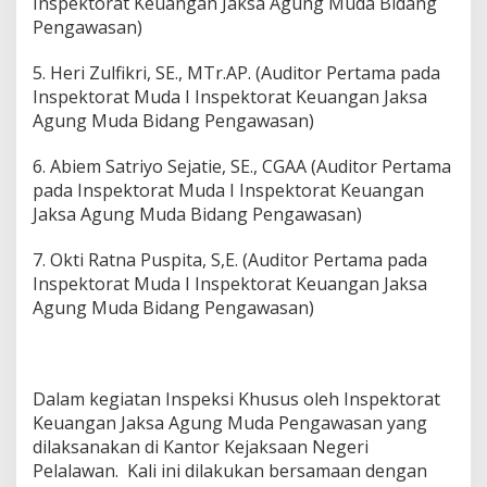
Inspektorat Keuangan Jaksa Agung Muda Bidang
a
Pengawasan)
n
K
5. Heri Zulfikri, SE., MTr.AP. (Auditor Pertama pada
e
Inspektorat Muda I Inspektorat Keuangan Jaksa
r
i
Agung Muda Bidang Pengawasan)
n
c
6. Abiem Satriyo Sejatie, SE., CGAA (Auditor Pertama
i
pada Inspektorat Muda I Inspektorat Keuangan
Jaksa Agung Muda Bidang Pengawasan)
7. Okti Ratna Puspita, S,E. (Auditor Pertama pada
Inspektorat Muda I Inspektorat Keuangan Jaksa
Agung Muda Bidang Pengawasan)
Dalam kegiatan Inspeksi Khusus oleh Inspektorat
Keuangan Jaksa Agung Muda Pengawasan yang
dilaksanakan di Kantor Kejaksaan Negeri
Pelalawan. Kali ini dilakukan bersamaan dengan