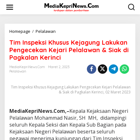
L
e
w
a
t
i
Homepage
/
Pelalawan
T
k
i
Tim Inspeksi Khusus Kejagung Lakukan
e
m
k
I
Pengecekan Kejari Pelalawan & Siak di
o
n
Pagkalan Kerinci
n
s
t
p
MediaKepriNews.com
Maret 2, 2023
e
e
Pelalawan
n
k
s
Tim Inspeksi Khusus Kejagung Lakukan Pengecekan Kejari Pelalawan
i
& Siak di Pagkalan Kerinci, 02 Maret 2023
K
h
u
s
MediaKepriNews.Com,–
Kepala Kejaksaan Negeri
u
Pelalawan Mohammad Nasir, SH MH, didampingi
s
seluruh Kepala Seksi dan Kepala Sub Bagian pada
K
Kejaksaan Negeri Pelalawan beserta seluruh
e
pegawai menerima kunjungan dari Tim Inspeksi
j