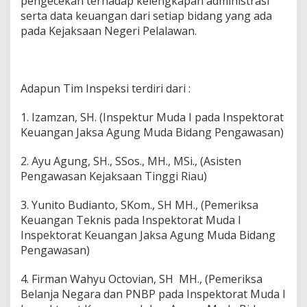
pengecekan terhadap kelengkapan administrasi
a
serta data keuangan dari setiap bidang yang ada
r
pada Kejaksaan Negeri Pelalawan.
i
P
e
l
a
Adapun Tim Inspeksi terdiri dari :
l
a
1. Izamzan, SH. (Inspektur Muda I pada Inspektorat
w
Keuangan Jaksa Agung Muda Bidang Pengawasan)
a
n
&
2. Ayu Agung, SH., SSos., MH., MSi., (Asisten
S
Pengawasan Kejaksaan Tinggi Riau)
i
a
3. Yunito Budianto, SKom., SH MH., (Pemeriksa
k
Keuangan Teknis pada Inspektorat Muda I
d
i
Inspektorat Keuangan Jaksa Agung Muda Bidang
P
Pengawasan)
a
g
4. Firman Wahyu Octovian, SH MH., (Pemeriksa
k
Belanja Negara dan PNBP pada Inspektorat Muda I
a
l