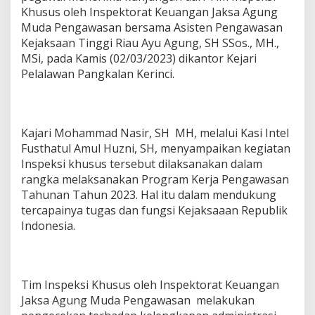
a
Khusus oleh Inspektorat Keuangan Jaksa Agung
g
Muda Pengawasan bersama Asisten Pengawasan
u
Kejaksaan Tinggi Riau Ayu Agung, SH SSos., MH.,
n
MSi, pada Kamis (02/03/2023) dikantor Kejari
g
L
Pelalawan Pangkalan Kerinci.
a
k
u
k
Kajari Mohammad Nasir, SH MH, melalui Kasi Intel
a
Fusthatul Amul Huzni, SH, menyampaikan kegiatan
n
P
Inspeksi khusus tersebut dilaksanakan dalam
e
rangka melaksanakan Program Kerja Pengawasan
n
Tahunan Tahun 2023. Hal itu dalam mendukung
g
tercapainya tugas dan fungsi Kejaksaaan Republik
e
c
Indonesia.
e
k
a
n
Tim Inspeksi Khusus oleh Inspektorat Keuangan
K
Jaksa Agung Muda Pengawasan melakukan
e
j