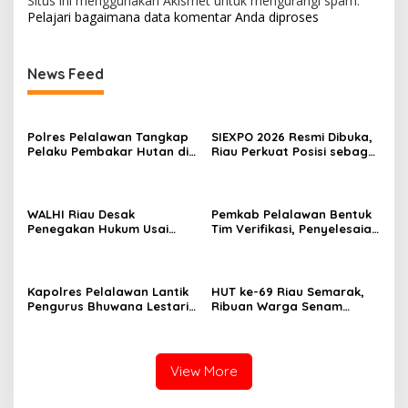
Situs ini menggunakan Akismet untuk mengurangi spam.
Pelajari bagaimana data komentar Anda diproses
News Feed
Polres Pelalawan Tangkap
SIEXPO 2026 Resmi Dibuka,
Pelaku Pembakar Hutan di
Riau Perkuat Posisi sebagai
Kerumutan, Lahan Gambut
Barometer Industri Sawit
Dibuka untuk Kebun Sawit
Nasional
WALHI Riau Desak
Pemkab Pelalawan Bentuk
Penegakan Hukum Usai
Tim Verifikasi, Penyelesaian
Dugaan Pencemaran
Konflik Lahan PT Arara
Sungai Reteh oleh Aktivitas
Abadi dan Warga Mak
Tambang PT BPP
Teduh Masuki Babak Baru
Kapolres Pelalawan Lantik
HUT ke-69 Riau Semarak,
Pengurus Bhuwana Lestari
Ribuan Warga Senam
SMAN 1 Pangkalan Kerinci,
Massal, Tanam 2.500 Pohon
Cetak Generasi Peduli
dan Resmikan Kantor KONI
Lingkungan dan
Berkarakter
View More