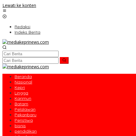
Lewati ke konten
Redaksi
Indeks Berita
Beranda
Nasional
Kepri
Lingga
Karimun
Batam
Pelalawan
Pekanbaru
Peristiwa
bisnis
pendidikan