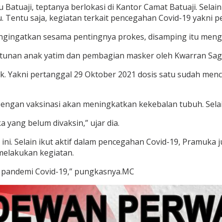
atuaji, teptanya berlokasi di Kantor Camat Batuaji. Selai
Tentu saja, kegiatan terkait pencegahan Covid-19 yakni p
ngingatkan sesama pentingnya prokes, disamping itu mengi
antunan anak yatim dan pembagian masker oleh Kwarran Sag
ik. Yakni pertanggal 29 Oktober 2021 dosis satu sudah men
ngan vaksinasi akan meningkatkan kekebalan tubuh. Selain
yang belum divaksin,” ujar dia.
. Selain ikut aktif dalam pencegahan Covid-19, Pramuka jug
melakukan kegiatan.
i pandemi Covid-19,” pungkasnya.MC