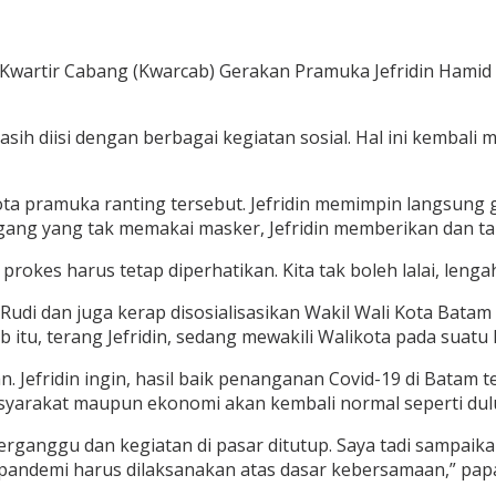
 Kwartir Cabang (Kwarcab) Gerakan Pramuka Jefridin Hamid 
diisi dengan berbagai kegiatan sosial. Hal ini kembali me
 pramuka ranting tersebut. Jefridin memimpin langsung g
agang yang tak memakai masker, Jefridin memberikan dan 
a prokes harus tetap diperhatikan. Kita tak boleh lalai, len
 dan juga kerap disosialisasikan Wakil Wali Kota Batam Am
 itu, terang Jefridin, sedang mewakili Walikota pada suatu 
Jefridin ingin, hasil baik penanganan Covid-19 di Batam te
 masyarakat maupun ekonomi akan kembali normal seperti dul
terganggu dan kegiatan di pasar ditutup. Saya tadi sampai
pandemi harus dilaksanakan atas dasar kebersamaan,” papar