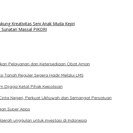
ukung Kreativitas Seni Anak Muda Kepri
 Sunatan Massal PIKORI
ikan Pelayanan dan Ketersediaan Obat Aman
i Tanah Reguler Segera Hadir Melalui LMS
m Dijaga Ketat Pihak Kepolisian
 Cinta Negeri, Perkuat Ukhuwah dan Semangat Persatuan
gan Super Apps
erah unggulan untuk investasi di Indonesia