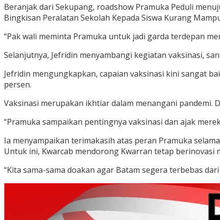
Beranjak dari Sekupang, roadshow Pramuka Peduli menuju B
Bingkisan Peralatan Sekolah Kepada Siswa Kurang Mampu. 
“Pak wali meminta Pramuka untuk jadi garda terdepan me
Selanjutnya, Jefridin menyambangi kegiatan vaksinasi, s
Jefridin mengungkapkan, capaian vaksinasi kini sangat ba
persen.
Vaksinasi merupakan ikhtiar dalam menangani pandemi. De
“Pramuka sampaikan pentingnya vaksinasi dan ajak mereka 
Ia menyampaikan terimakasih atas peran Pramuka selama ini
Untuk ini, Kwarcab mendorong Kwarran tetap berinovasi 
“Kita sama-sama doakan agar Batam segera terbebas dar