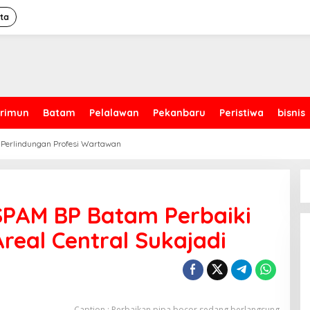
ita
rimun
Batam
Pelalawan
Pekanbaru
Peristiwa
bisnis
 Perlindungan Profesi Wartawan
SPAM BP Batam Perbaiki
real Central Sukajadi
Caption : Perbaikan pipa bocor sedang berlangsung