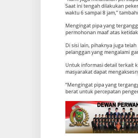
b
Saat ini tengah dilakukan peker
o
waktu 6 sampai 8 jam,” tambah
c
o
r
Mengingat pipa yang tergangg
a
permohonan maaf atas ketidak
n
P
Di sisi lain, pihaknya juga tel
i
p
pelanggan yang mengalami gang
a
d
Untuk informasi detail terkait
i
masyarakat dapat mengaksesnya
A
r
“Mengingat pipa yang tergangg
e
a
berat untuk percepatan penger
l
C
e
n
t
r
a
l