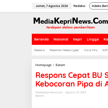
L
e
Jumat, 7 Agustus 2026
Redaksi
Indeks Ber
w
a
t
i
k
e
k
Beranda
Nasional
Kepri
Lingga
Ka
o
n
t
Redaksi
Pedoman Media Cyber
Visi & Misi
SOP
e
n
Homepage
/
Batam
R
e
Respons Cepat BU 
s
p
Kebocoran Pipa di A
o
n
s
MediaKepriNews.com
Agustus 29, 2023
C
Batam
e
p