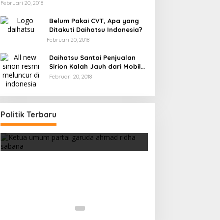
Februari 20, 2018
Belum Pakai CVT, Apa yang
Ditakuti Daihatsu Indonesia?
Februari 20, 2018
Daihatsu Santai Penjualan
Sirion Kalah Jauh dari Mobil
LCGC
Februari 20, 2018
Ini Dia Hubungan Partai Garuda
Politik Terbaru
dengan Gerindra
Di Berita, Politik
|
Februari 19, 2018
Strategi PPP Men
Ganjar dan Gus Ya
Di Berita, Politik
|
Februar