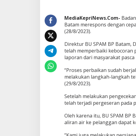
a
t
B
U
MediaKepriNews.Com-
Badan 
S
Batam merespons dengan cepat 
P
(28/8/2023).
A
M
Direktur BU SPAM BP Batam, 
B
P
telah memperbaiki kebocoran 
B
laporan dari masyarakat pasca 
a
t
“Proses perbaikan sudah berja
a
melakukan langkah-langkah tek
m
P
(29/8/2023).
e
r
Setelah melakukan pengecekan d
b
telah terjadi pergeseran pada p
a
i
Oleh karena itu, BU SPAM BP 
k
i
aliran air ke pelanggan dapat 
K
e
“Kami juga melakukan persiapa