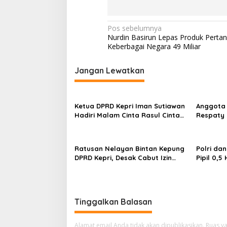
N
Pos sebelumnya
Nurdin Basirun Lepas Produk Pertan
a
Keberbagai Negara 49 Miliar
v
i
Jangan Lewatkan
g
a
Ketua DPRD Kepri Iman Sutiawan
Anggota 
s
Hadiri Malam Cinta Rasul Cinta
Respaty 
Negeri, Perkuat Ukhuwah dan
Taruna S
i
Semangat Persatuan
Peringat
p
Ratusan Nelayan Bintan Kepung
Polri da
o
DPRD Kepri, Desak Cabut Izin
Pipil 0,
Tambang Pasir Laut dan PSN
Perkuat 
s
Pulau Poto
Mulya Su
Tinggalkan Balasan
Alamat email Anda tidak akan dipublikasikan.
Ruas ya