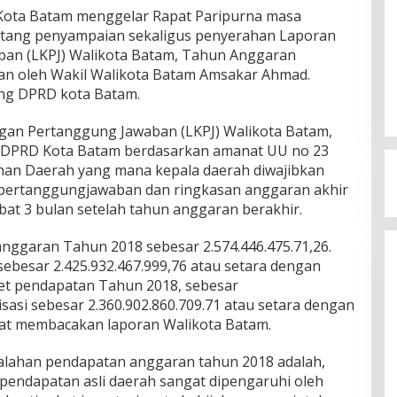
ota Batam menggelar Rapat Paripurna masa
entang penyampaian sekaligus penyerahan Laporan
an (LKPJ) Walikota Batam, Tahun Anggaran
an oleh Wakil Walikota Batam Amsakar Ahmad.
ung DPRD kota Batam.
an Pertanggung Jawaban (LKPJ) Walikota Batam,
 DPRD Kota Batam berdasarkan amanat UU no 23
han Daerah yang mana kepala daerah diwajibkan
pertanggungjawaban dan ringkasan anggaran akhir
at 3 bulan setelah tahun anggaran berakhir.
ggaran Tahun 2018 sebesar 2.574.446.475.71,26.
sebesar 2.425.932.467.999,76 atau setara dengan
et pendapatan Tahun 2018, sebesar
lisasi sebesar 2.360.902.860.709.71 atau setara dengan
aat membacakan laporan Walikota Batam.
alahan pendapatan anggaran tahun 2018 adalah,
 pendapatan asli daerah sangat dipengaruhi oleh