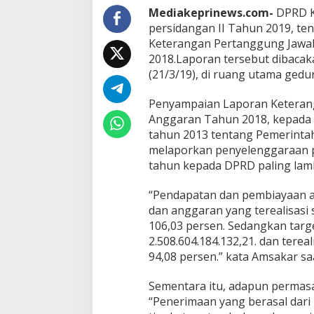
a
Mediakeprinews.com-
DPRD K
M
persidangan II Tahun 2019, t
a
Keterangan Pertanggung Jawab
s
2018.Laporan tersebut dibacak
a
(21/3/19), di ruang utama ged
P
e
r
Penyampaian Laporan Keterang
s
Anggaran Tahun 2018, kepada
i
tahun 2013 tentang Pemerinta
d
melaporkan penyelenggaraan 
a
n
tahun kepada DPRD paling lamb
g
a
“Pendapatan dan pembiayaan an
n
dan anggaran yang terealisasi 
I
106,03 persen. Sedangkan targ
I
T
2.508.604.184.132,21. dan terea
a
94,08 persen.” kata Amsakar s
h
u
Sementara itu, adapun permas
n
“Penerimaan yang berasal dari
2
0