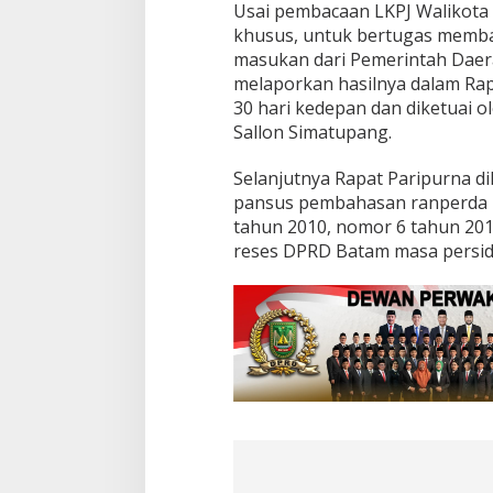
P
Usai pembacaan LKPJ Walikota
J
khusus, untuk bertugas membah
W
masukan dari Pemerintah Daera
a
l
melaporkan hasilnya dalam Rap
i
30 hari kedepan dan diketuai o
k
Sallon Simatupang.
o
t
Selanjutnya Rapat Paripurna 
a
B
pansus pembahasan ranperda 
a
tahun 2010, nomor 6 tahun 201
t
reses DPRD Batam masa persida
a
m