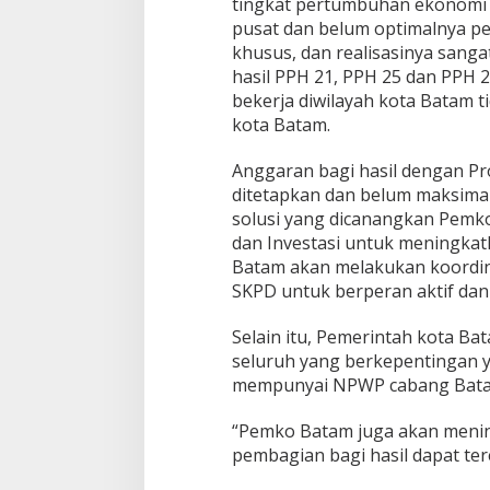
tingkat pertumbuhan ekonomi d
1
pusat dan belum optimalnya pe
9
khusus, dan realisasinya sang
,
hasil PPH 21, PPH 25 dan PPH 2
D
P
bekerja diwilayah kota Batam t
R
kota Batam.
D
K
Anggaran bagi hasil dengan Pro
o
ditetapkan dan belum maksimal
t
a
solusi yang dicanangkan Pem
B
dan Investasi untuk meningka
a
Batam akan melakukan koordin
t
SKPD untuk berperan aktif dan
a
m
T
Selain itu, Pemerintah kota Ba
e
seluruh yang berkepentingan 
r
mempunyai NPWP cabang Bat
i
m
“Pemko Batam juga akan menin
a
L
pembagian bagi hasil dapat ter
K