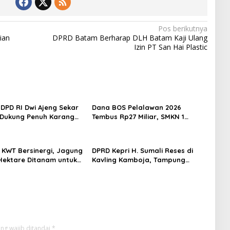
Pos berikutnya
ian
DPRD Batam Berharap DLH Batam Kaji Ulang
Izin PT San Hai Plastic
DPD RI Dwi Ajeng Sekar
Dana BOS Pelalawan 2026
Dukung Penuh Karang
Tembus Rp27 Miliar, SMKN 1
ungai Pelunggut Gelar
Pangkalan Kerinci Terima Alokasi
an HUT RI 2026
Terbesar
n KWT Bersinergi, Jagung
DPRD Kepri H. Sumali Reses di
5 Hektare Ditanam untuk
Kavling Kamboja, Tampung
Ketahanan Pangan Desa
Aspirasi Masyarakat
bur
ng wajib ditandai
*