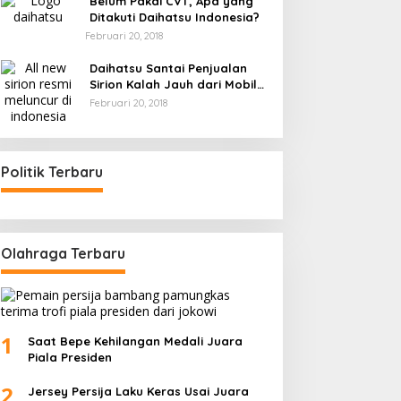
Belum Pakai CVT, Apa yang
Ditakuti Daihatsu Indonesia?
Februari 20, 2018
Daihatsu Santai Penjualan
Sirion Kalah Jauh dari Mobil
LCGC
Februari 20, 2018
Politik Terbaru
Olahraga Terbaru
1
Saat Bepe Kehilangan Medali Juara
Piala Presiden
2
Jersey Persija Laku Keras Usai Juara