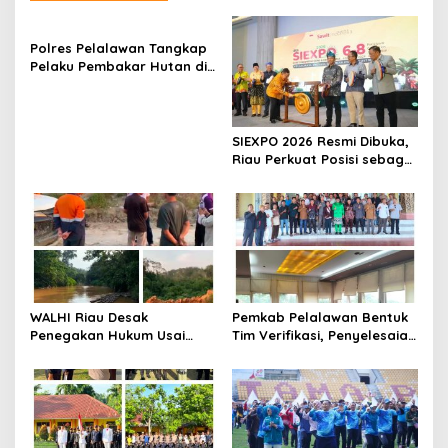
a
s
Polres Pelalawan Tangkap
i
Pelaku Pembakar Hutan di
p
Kerumutan, Lahan Gambut
Dibuka untuk Kebun Sawit
o
s
SIEXPO 2026 Resmi Dibuka,
Riau Perkuat Posisi sebagai
Barometer Industri Sawit
Nasional
WALHI Riau Desak
Pemkab Pelalawan Bentuk
Penegakan Hukum Usai
Tim Verifikasi, Penyelesaian
Dugaan Pencemaran
Konflik Lahan PT Arara
Sungai Reteh oleh Aktivitas
Abadi dan Warga Mak
Tambang PT BPP
Teduh Masuki Babak Baru