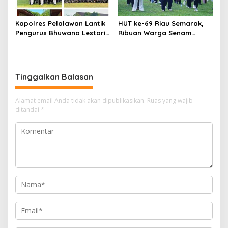
Kapolres Pelalawan Lantik
HUT ke-69 Riau Semarak,
Pengurus Bhuwana Lestari
Ribuan Warga Senam
SMAN 1 Pangkalan Kerinci,
Massal, Tanam 2.500 Pohon
Cetak Generasi Peduli
dan Resmikan Kantor KONI
Lingkungan dan
Berkarakter
Tinggalkan Balasan
Alamat email Anda tidak akan dipublikasikan.
Ruas yang wajib
ditandai
*