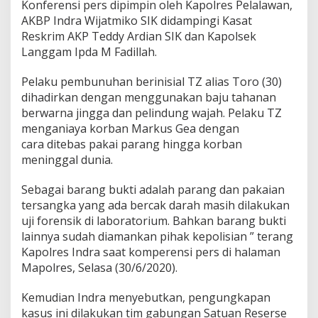
Konferensi pers dipimpin oleh Kapolres Pelalawan,
K
AKBP Indra Wijatmiko SIK didampingi Kasat
o
n
Reskrim AKP Teddy Ardian SIK dan Kapolsek
f
Langgam Ipda M Fadillah.
e
r
Pelaku pembunuhan berinisial TZ alias Toro (30)
e
dihadirkan dengan menggunakan baju tahanan
n
s
berwarna jingga dan pelindung wajah. Pelaku TZ
i
menganiaya korban Markus Gea dengan
P
cara ditebas pakai parang hingga korban
e
meninggal dunia.
r
s
P
Sebagai barang bukti adalah parang dan pakaian
e
tersangka yang ada bercak darah masih dilakukan
m
uji forensik di laboratorium. Bahkan barang bukti
b
lainnya sudah diamankan pihak kepolisian ” terang
u
Kapolres Indra saat komperensi pers di halaman
n
u
Mapolres, Selasa (30/6/2020).
h
a
Kemudian Indra menyebutkan, pengungkapan
n
kasus ini dilakukan tim gabungan Satuan Reserse
S