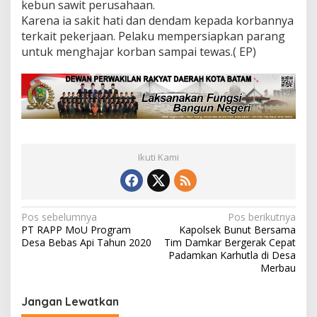
kebun sawit perusahaan.
Karena ia sakit hati dan dendam kepada korbannya
terkait pekerjaan. Pelaku mempersiapkan parang
untuk menghajar korban sampai tewas.( EP)
Ikuti Kami
N
Pos sebelumnya
Pos berikutnya
PT RAPP MoU Program
Kapolsek Bunut Bersama
a
Desa Bebas Api Tahun 2020
Tim Damkar Bergerak Cepat
v
Padamkan Karhutla di Desa
Merbau
i
g
Jangan Lewatkan