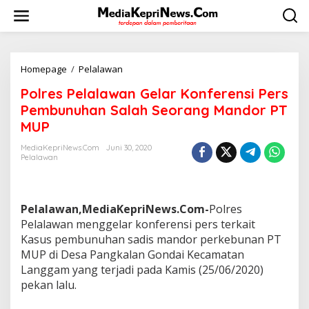
L
e
w
a
t
i
Homepage
/
Pelalawan
P
k
o
Polres Pelalawan Gelar Konferensi Pers
e
l
k
r
Pembunuhan Salah Seorang Mandor PT
o
e
MUP
n
s
t
P
MediaKepriNews.com
Juni 30, 2020
e
e
Pelalawan
n
l
a
l
a
Pelalawan,MediaKepriNews.Com-
Polres
w
Pelalawan menggelar konferensi pers terkait
a
Kasus pembunuhan sadis mandor perkebunan PT
n
MUP di Desa Pangkalan Gondai Kecamatan
G
e
Langgam yang terjadi pada Kamis (25/06/2020)
l
pekan lalu.
a
r