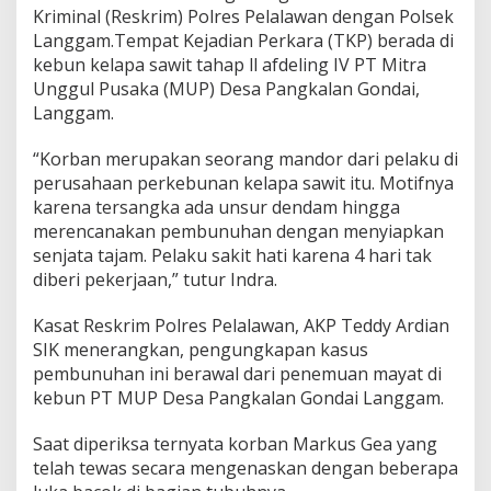
Kriminal (Reskrim) Polres Pelalawan dengan Polsek
a
l
Langgam.Tempat Kejadian Perkara (TKP) berada di
a
kebun kelapa sawit tahap ll afdeling IV PT Mitra
h
Unggul Pusaka (MUP) Desa Pangkalan Gondai,
S
Langgam.
e
o
r
“Korban merupakan seorang mandor dari pelaku di
a
perusahaan perkebunan kelapa sawit itu. Motifnya
n
karena tersangka ada unsur dendam hingga
g
merencanakan pembunuhan dengan menyiapkan
M
a
senjata tajam. Pelaku sakit hati karena 4 hari tak
n
diberi pekerjaan,” tutur Indra.
d
o
Kasat Reskrim Polres Pelalawan, AKP Teddy Ardian
r
SIK menerangkan, pengungkapan kasus
P
T
pembunuhan ini berawal dari penemuan mayat di
M
kebun PT MUP Desa Pangkalan Gondai Langgam.
U
P
Saat diperiksa ternyata korban Markus Gea yang
telah tewas secara mengenaskan dengan beberapa