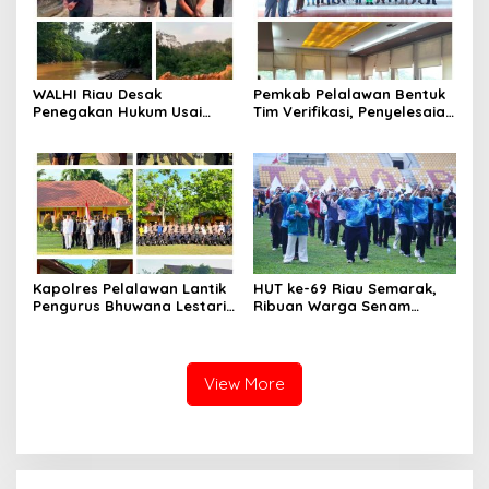
WALHI Riau Desak
Pemkab Pelalawan Bentuk
Penegakan Hukum Usai
Tim Verifikasi, Penyelesaian
Dugaan Pencemaran
Konflik Lahan PT Arara
Sungai Reteh oleh Aktivitas
Abadi dan Warga Mak
Tambang PT BPP
Teduh Masuki Babak Baru
Kapolres Pelalawan Lantik
HUT ke-69 Riau Semarak,
Pengurus Bhuwana Lestari
Ribuan Warga Senam
SMAN 1 Pangkalan Kerinci,
Massal, Tanam 2.500 Pohon
Cetak Generasi Peduli
dan Resmikan Kantor KONI
Lingkungan dan
Berkarakter
View More