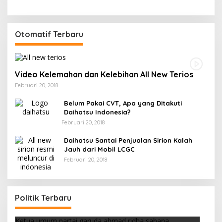
Otomatif Terbaru
Video Kelemahan dan Kelebihan All New Terios
Februari 20, 2018
Belum Pakai CVT, Apa yang Ditakuti
Daihatsu Indonesia?
Februari 20, 2018
Daihatsu Santai Penjualan Sirion Kalah
Jauh dari Mobil LCGC
Februari 20, 2018
Strategi PPP Menangkan Duet Ganjar dan Gus
Yasin
Politik Terbaru
Di Berita, Politik
|
Februari 19, 2018