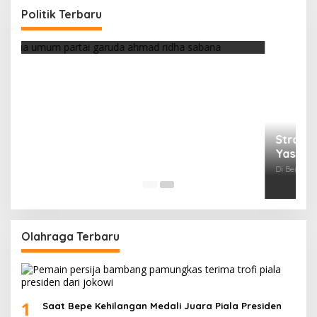
Yasin
Politik Terbaru
Di Berita, Politik
|
Februari 19, 2018
Olahraga Terbaru
1
Saat Bepe Kehilangan Medali Juara Piala Presiden
2
Jersey Persija Laku Keras Usai Juara Piala Presiden
3
Marko Simic Kelelahan Usai Arak arakan Juara Piala
Presiden
4
Galeri Foto Klub Sepakbola Indonesia Persija
Jakarta