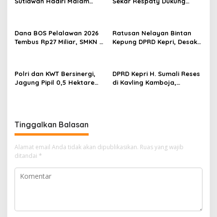
p
Sutiawan Hadiri Malam
Sekar Respaty Dukung
Cinta Rasul Cinta Negeri,
Penuh Karang Taruna
o
Perkuat Ukhuwah dan
Sungai Pelunggut Gelar
s
Semangat Persatuan
Peringatan HUT RI 2026
Dana BOS Pelalawan 2026
Ratusan Nelayan Bintan
Tembus Rp27 Miliar, SMKN 1
Kepung DPRD Kepri, Desak
Pangkalan Kerinci Terima
Cabut Izin Tambang Pasir
Alokasi Terbesar
Laut dan PSN Pulau Poto
Polri dan KWT Bersinergi,
DPRD Kepri H. Sumali Reses
Jagung Pipil 0,5 Hektare
di Kavling Kamboja,
Ditanam untuk Perkuat
Tampung Aspirasi
Ketahanan Pangan Desa
Masyarakat
Mulya Subur
Tinggalkan Balasan
Alamat email Anda tidak akan dipublikasikan.
Ruas yang wajib
ditandai
*