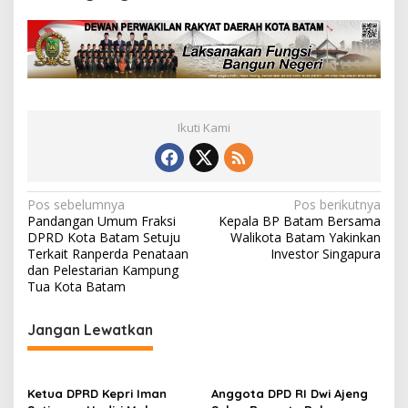
Ikuti Kami
N
Pos sebelumnya
Pos berikutnya
Pandangan Umum Fraksi
Kepala BP Batam Bersama
a
DPRD Kota Batam Setuju
Walikota Batam Yakinkan
v
Terkait Ranperda Penataan
Investor Singapura
dan Pelestarian Kampung
i
Tua Kota Batam
g
Jangan Lewatkan
a
s
i
Ketua DPRD Kepri Iman
Anggota DPD RI Dwi Ajeng