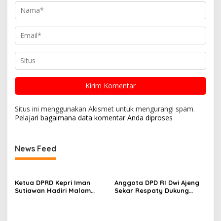
Situs ini menggunakan Akismet untuk mengurangi spam.
Pelajari bagaimana data komentar Anda diproses
News Feed
Ketua DPRD Kepri Iman
Anggota DPD RI Dwi Ajeng
Sutiawan Hadiri Malam
Sekar Respaty Dukung
Cinta Rasul Cinta Negeri,
Penuh Karang Taruna
Perkuat Ukhuwah dan
Sungai Pelunggut Gelar
Semangat Persatuan
Peringatan HUT RI 2026