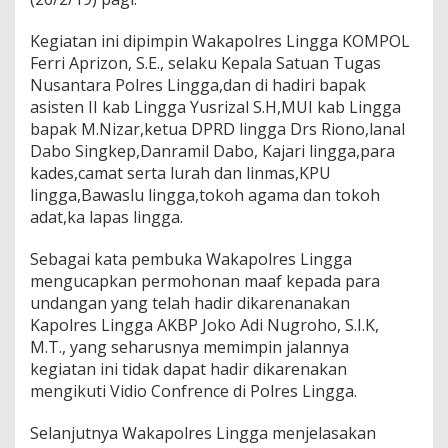
d
i
Kegiatan ini dipimpin Wakapolres Lingga KOMPOL
G
Ferri Aprizon, S.E., selaku Kepala Satuan Tugas
e
Nusantara Polres Lingga,dan di hadiri bapak
d
u
asisten II kab Lingga Yusrizal S.H,MUI kab Lingga
n
bapak M.Nizar,ketua DPRD lingga Drs Riono,lanal
g
Dabo Singkep,Danramil Dabo, Kajari lingga,para
N
kades,camat serta lurah dan linmas,KPU
a
s
lingga,Bawaslu lingga,tokoh agama dan tokoh
i
adat,ka lapas lingga.
o
n
Sebagai kata pembuka Wakapolres Lingga
a
mengucapkan permohonan maaf kepada para
l
D
undangan yang telah hadir dikarenanakan
a
Kapolres Lingga AKBP Joko Adi Nugroho, S.I.K,
b
M.T., yang seharusnya memimpin jalannya
o
kegiatan ini tidak dapat hadir dikarenakan
S
mengikuti Vidio Confrence di Polres Lingga.
i
n
g
Selanjutnya Wakapolres Lingga menjelasakan
k