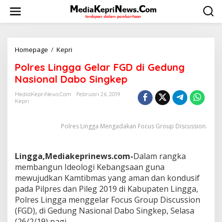
L
e
w
a
t
i
Homepage
/
Kepri
P
k
o
Polres Lingga Gelar FGD di Gedung
e
l
k
r
Nasional Dabo Singkep
o
e
n
s
MediaKepriNews.com
Februari 26, 2019
t
Kepri
L
e
i
n
n
Polres Lingga Mengadakan Focus Group Discussion.
g
g
a
Lingga,Mediakeprinews.com-
Dalam rangka
G
e
membangun Ideologi Kebangsaan guna
l
mewujudkan Kamtibmas yang aman dan kondusif
a
pada Pilpres dan Pileg 2019 di Kabupaten Lingga,
r
Polres Lingga menggelar Focus Group Discussion
F
(FGD), di Gedung Nasional Dabo Singkep, Selasa
G
D
(26/2/19) pagi.