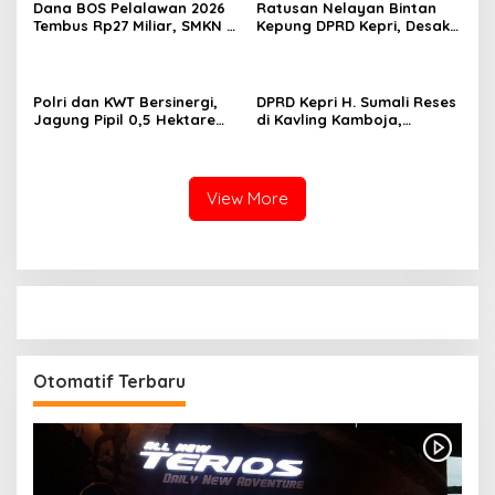
Dana BOS Pelalawan 2026
Ratusan Nelayan Bintan
Tembus Rp27 Miliar, SMKN 1
Kepung DPRD Kepri, Desak
Pangkalan Kerinci Terima
Cabut Izin Tambang Pasir
Alokasi Terbesar
Laut dan PSN Pulau Poto
Polri dan KWT Bersinergi,
DPRD Kepri H. Sumali Reses
Jagung Pipil 0,5 Hektare
di Kavling Kamboja,
Ditanam untuk Perkuat
Tampung Aspirasi
Ketahanan Pangan Desa
Masyarakat
Mulya Subur
View More
Otomatif Terbaru