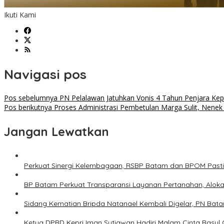
Ikuti Kami
Navigasi pos
Pos sebelumnya
PN Pelalawan Jatuhkan Vonis 4 Tahun Penjara Kep
Pos berikutnya
Proses Administrasi Pembetulan Marga Sulit, Nenek 
Jangan Lewatkan
Perkuat Sinergi Kelembagaan, RSBP Batam dan BPOM Past
BP Batam Perkuat Transparansi Layanan Pertanahan, Alokas
Sidang Kematian Bripda Natanael Kembali Digelar, PN Bata
Ketua DPRD Kepri Iman Sutiawan Hadiri Malam Cinta Rasul