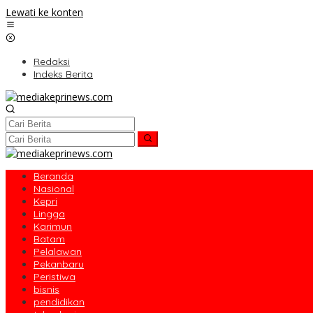
Lewati ke konten
Redaksi
Indeks Berita
Beranda
Nasional
Kepri
Lingga
Karimun
Batam
Pelalawan
Pekanbaru
Peristiwa
bisnis
pendidikan