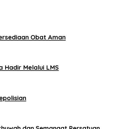
tersediaan Obat Aman
 Hadir Melalui LMS
epolisian
 Ukhuwah dan Semangat Persatuan