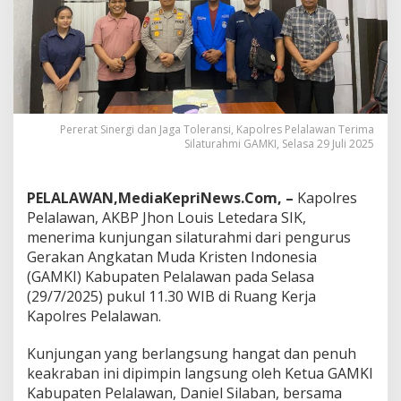
a
T
o
l
e
r
a
n
Pererat Sinergi dan Jaga Toleransi, Kapolres Pelalawan Terima
s
Silaturahmi GAMKI, Selasa 29 Juli 2025
i
,
K
PELALAWAN,MediaKepriNews.Com, –
Kapolres
a
Pelalawan, AKBP Jhon Louis Letedara SIK,
p
menerima kunjungan silaturahmi dari pengurus
o
l
Gerakan Angkatan Muda Kristen Indonesia
r
(GAMKI) Kabupaten Pelalawan pada Selasa
e
(29/7/2025) pukul 11.30 WIB di Ruang Kerja
s
Kapolres Pelalawan.
P
e
l
Kunjungan yang berlangsung hangat dan penuh
a
keakraban ini dipimpin langsung oleh Ketua GAMKI
l
Kabupaten Pelalawan, Daniel Silaban, bersama
a