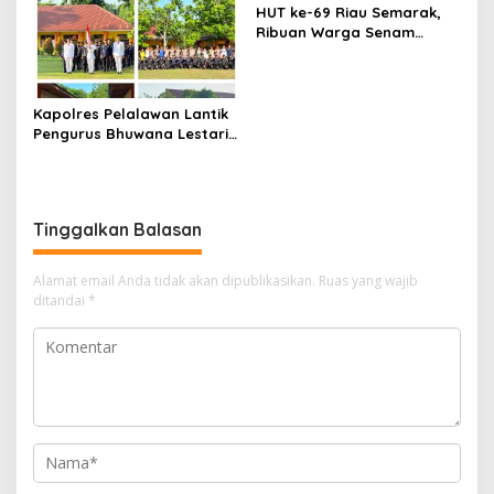
HUT ke-69 Riau Semarak,
Ribuan Warga Senam
Massal, Tanam 2.500 Pohon
dan Resmikan Kantor KONI
Kapolres Pelalawan Lantik
Pengurus Bhuwana Lestari
SMAN 1 Pangkalan Kerinci,
Cetak Generasi Peduli
Lingkungan dan
Berkarakter
Tinggalkan Balasan
Alamat email Anda tidak akan dipublikasikan.
Ruas yang wajib
ditandai
*