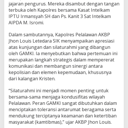
jajaran pengurus. Mereka disambut dengan tangan
w
a
terbuka oleh Kapolres bersama Kasat Intelkam
n
IPTU Irmansyah SH dan Ps. Kanit 3 Sat Intelkam
T
AIPDA M. Isromi.
e
r
Dalam sambutannya, Kapolres Pelalawan AKBP
i
m
Jhon Louis Letedara SIK menyampaikan apresiasi
a
atas kunjungan dan silaturahmi yang dibangun
S
oleh GAMKI. Ia menyebutkan bahwa pertemuan ini
i
merupakan langkah strategis dalam mempererat
l
komunikasi dan membangun sinergi antara
a
t
kepolisian dan elemen kepemudaan, khususnya
u
dari kalangan Kristen.
r
a
“Silaturahmi ini menjadi momen penting untuk
h
bersama-sama menjaga kondusifitas wilayah
m
i
Pelalawan. Peran GAMKI sangat dibutuhkan dalam
G
menciptakan toleransi antarumat beragama serta
A
mendukung terciptanya keamanan dan ketertiban
M
masyarakat (kamtibmas),” ujar AKBP Jhon Louis.
K
I