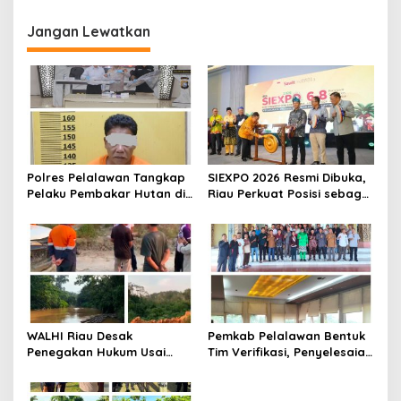
a
Jangan Lewatkan
s
i
p
o
s
Polres Pelalawan Tangkap
SIEXPO 2026 Resmi Dibuka,
Pelaku Pembakar Hutan di
Riau Perkuat Posisi sebagai
Kerumutan, Lahan Gambut
Barometer Industri Sawit
Dibuka untuk Kebun Sawit
Nasional
WALHI Riau Desak
Pemkab Pelalawan Bentuk
Penegakan Hukum Usai
Tim Verifikasi, Penyelesaian
Dugaan Pencemaran
Konflik Lahan PT Arara
Sungai Reteh oleh Aktivitas
Abadi dan Warga Mak
Tambang PT BPP
Teduh Masuki Babak Baru