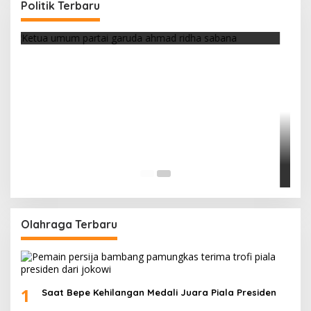
Yasin
Politik Terbaru
Di Berita, Politik
|
Februari 19, 2018
Olahraga Terbaru
1
Saat Bepe Kehilangan Medali Juara Piala Presiden
2
Jersey Persija Laku Keras Usai Juara Piala Presiden
3
Marko Simic Kelelahan Usai Arak arakan Juara Piala
Presiden
4
Galeri Foto Klub Sepakbola Indonesia Persija
Jakarta