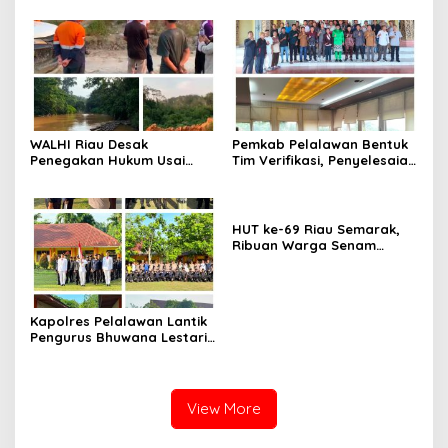
Dibuka untuk Kebun Sawit
Nasional
WALHI Riau Desak
Pemkab Pelalawan Bentuk
Penegakan Hukum Usai
Tim Verifikasi, Penyelesaian
Dugaan Pencemaran
Konflik Lahan PT Arara
Sungai Reteh oleh Aktivitas
Abadi dan Warga Mak
Tambang PT BPP
Teduh Masuki Babak Baru
HUT ke-69 Riau Semarak,
Ribuan Warga Senam
Massal, Tanam 2.500 Pohon
dan Resmikan Kantor KONI
Kapolres Pelalawan Lantik
Pengurus Bhuwana Lestari
SMAN 1 Pangkalan Kerinci,
Cetak Generasi Peduli
Lingkungan dan
Berkarakter
View More