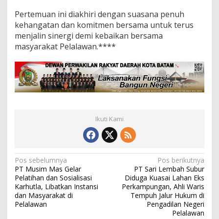
Pertemuan ini diakhiri dengan suasana penuh
kehangatan dan komitmen bersama untuk terus
menjalin sinergi demi kebaikan bersama
masyarakat Pelalawan.****
Ikuti Kami
N
Pos sebelumnya
Pos berikutnya
PT Musim Mas Gelar
PT Sari Lembah Subur
a
Pelatihan dan Sosialisasi
Diduga Kuasai Lahan Eks
v
Karhutla, Libatkan Instansi
Perkampungan, Ahli Waris
dan Masyarakat di
Tempuh Jalur Hukum di
i
Pelalawan
Pengadilan Negeri
Pelalawan
g