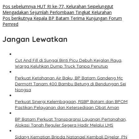
Pos sebelumnya
HUT RI ke-77, Kelurahan Seipelunggut
Mengadakan Sejumlah Perlombaan Tingkat Kelurahan
Pos berikutnya
Kepala BP Batam Terima Kunjungan Forum
Pemred
Jangan Lewatkan
Cut And Fill di Sungai Binti Picu Debuh Kejalan Raya,
Warga Keluhkan Dump Truck Tanpa Penutup
Perkuat Ketahanan Air Baku, BP Batam Gandeng Mc
Dermott Tanam 400 Bambu Betung di Bendungan Sei
Nongsa
Perkuat Sinergi Kelembagaan, RSBP Batam dan BPOM
Pastikan Pelayanan dan Ketersediaan Obat Aman
BP Batam Perkuat Transparansi Layanan Pertanahan,
Alokasi Tanah Reguler Segera Hadir Melalui LMS
Sidang Kematian Bripda Natanael Kembali Digelar, PN