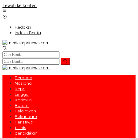
Lewati ke konten
Redaksi
Indeks Berita
Beranda
Nasional
Kepri
Lingga
Karimun
Batam
Pelalawan
Pekanbaru
Peristiwa
bisnis
pendidikan