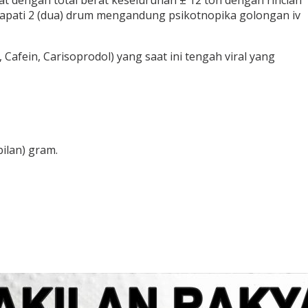
t dengan total berat keseluruhan ± 12 ton dengan rincian
dapati 2 (dua) drum mengandung psikotnopika golongan iv
afein, Carisoprodol) yang saat ini tengah viral yang
ilan) gram.