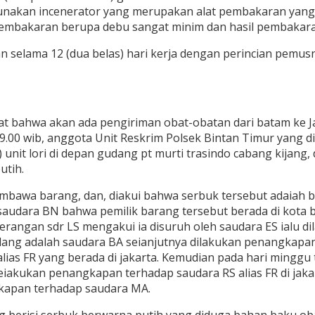
nakan incenerator yang merupakan alat pembakaran yang
pembakaran berupa debu sangat minim dan hasil pembakara
 selama 12 (dua belas) hari kerja dengan perincian pemus
at bahwa akan ada pengiriman obat-obatan dari batam ke Ja
09.00 wib, anggota Unit Reskrim Polsek Bintan Timur yang 
it lori di depan gudang pt murti trasindo cabang kijang, da
utih.
bawa barang, dan, diakui bahwa serbuk tersebut adaiah bah
saudara BN bahwa pemilik barang tersebut berada di kota b
erangan sdr LS mengakui ia disuruh oleh saudara ES ialu d
ng adalah saudara BA seianjutnya dilakukan penangkapan
lias FR yang berada di jakarta. Kemudian pada hari minggu
eiakukan penangkapan terhadap saudara RS alias FR di jaka
gkapan terhadap saudara MA.