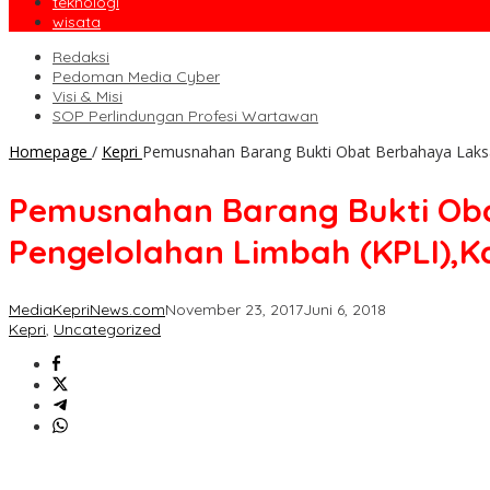
teknologi
wisata
Redaksi
Pedoman Media Cyber
Visi & Misi
SOP Perlindungan Profesi Wartawan
Homepage
/
Kepri
Pemusnahan Barang Bukti Obat Berbahaya Laksa
Pemusnahan Barang Bukti Oba
Pengelolahan Limbah (KPLI),Ka
MediaKepriNews.com
November 23, 2017
Juni 6, 2018
Kepri
,
Uncategorized