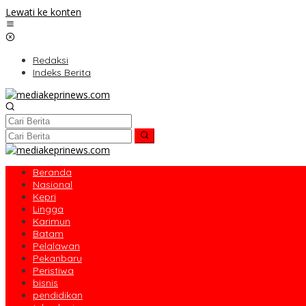
Lewati ke konten
Redaksi
Indeks Berita
Beranda
Nasional
Kepri
Lingga
Karimun
Batam
Pelalawan
Pekanbaru
Peristiwa
bisnis
pendidikan