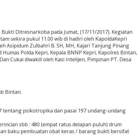
ukti Ditresnarkoba pada Jumat, (17/11/2017). Kegiatan
am sekira pukul 11.00 wib di hadiri oleh KapoldaKepri
oleh Asipidum Zulbahri B. SH, MH, Kajari Tanjung Pinang
bid Humas Polda Kepri, Kepala BNNP Kepri, Kapolres Bintan,
Cukai diwakili oleh Kasi Intelijen, Pimpinan PT. Desa
ab Bintan.
97 tentang psikotropika dan pasai 197 undang-undang
erincian sbb : 480 (empat ratus delapan puluh) drum
han baku pembuatan obat keras / barang bukti bersifat