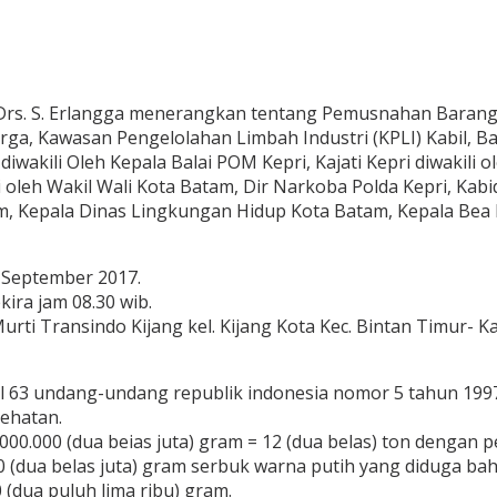
Drs. S. Erlangga menerangkan tentang Pemusnahan Barang B
ga, Kawasan Pengelolahan Limbah Industri (KPLI) Kabil, Bat
iwakili Oleh Kepala Balai POM Kepri, Kajati Kepri diwakili 
ili oleh Wakil Wali Kota Batam, Dir Narkoba Polda Kepri, Ka
Kepala Dinas Lingkungan Hidup Kota Batam, Kepala Bea Dan 
2 September 2017.
ira jam 08.30 wib.
urti Transindo Kijang kel. Kijang Kota Kec. Bintan Timur- K
asal 63 undang-undang republik indonesia nomor 5 tahun 19
ehatan.
00.000 (dua beias juta) gram = 12 (dua belas) ton dengan p
 (dua belas juta) gram serbuk warna putih yang diduga ba
(dua puluh lima ribu) gram.