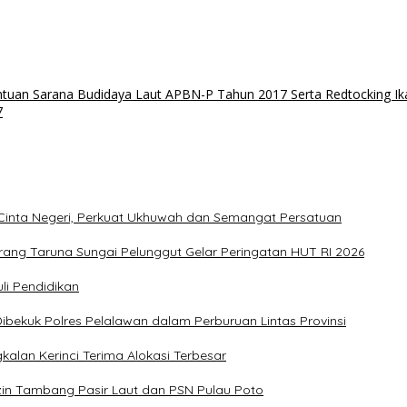
tuan Sarana Budidaya Laut APBN-P Tahun 2017 Serta Redtocking I
7
 Cinta Negeri, Perkuat Ukhuwah dan Semangat Persatuan
ang Taruna Sungai Pelunggut Gelar Peringatan HUT RI 2026
i Pendidikan
ibekuk Polres Pelalawan dalam Perburuan Lintas Provinsi
alan Kerinci Terima Alokasi Terbesar
zin Tambang Pasir Laut dan PSN Pulau Poto