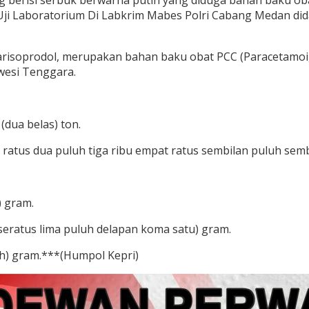
 berisi serbuk berwarna putih yang diduga bahan baku oba
 Uji Laboratorium Di Labkrim Mabes Polri Cabang Medan di
risoprodol, merupakan bahan baku obat PCC (Paracetamoi, C
wesi Tenggara.
(dua belas) ton.
n ratus dua puluh tiga ribu empat ratus sembilan puluh semb
) gram.
(seratus lima puluh delapan koma satu) gram.
uh) gram.***(Humpol Kepri)