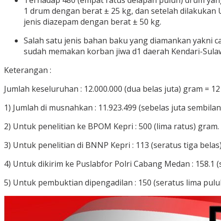
Terhadap 480 (empat ratus delapan puluh) drum yang
1 drum dengan berat ± 25 kg, dan setelah dilakukan
jenis diazepam dengan berat ± 50 kg.
Salah satu jenis bahan baku yang diamankan yakni ca
sudah memakan korban jiwa d1 daerah Kendari-Sula
Keterangan :
Jumlah keseluruhan : 12.000.000 (dua belas juta) gram = 12 
1) Jumlah di musnahkan : 11.923.499 (sebelas juta sembila
2) Untuk penelitian ke BPOM Kepri : 500 (lima ratus) gram.
3) Untuk penelitian di BNNP Kepri : 113 (seratus tiga belas
4) Untuk dikirim ke Puslabfor Polri Cabang Medan : 158.1 
5) Untuk pembuktian dipengadilan : 150 (seratus lima pul