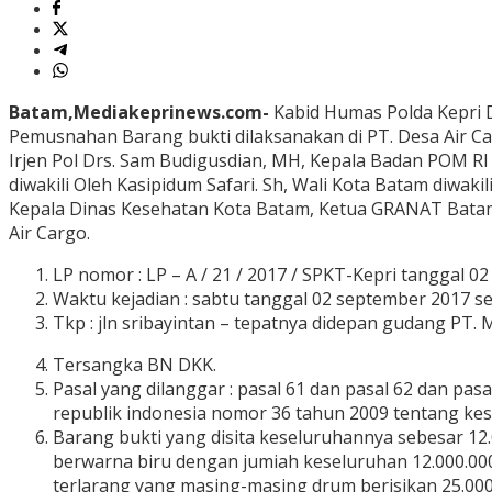
Batam,Mediakeprinews.com-
Kabid Humas Polda Kepri 
Pemusnahan Barang bukti dilaksanakan di PT. Desa Air Car
Irjen Pol Drs. Sam Budigusdian, MH, Kepala Badan POM RI d
diwakili Oleh Kasipidum Safari. Sh, Wali Kota Batam diwak
Kepala Dinas Kesehatan Kota Batam, Ketua GRANAT Batam, 
Air Cargo.
LP nomor : LP – A / 21 / 2017 / SPKT-Kepri tanggal 0
Waktu kejadian : sabtu tanggal 02 september 2017 sek
Tkp : jln sribayintan – tepatnya didepan gudang PT. M
Tersangka BN DKK.
Pasal yang dilanggar : pasal 61 dan pasal 62 dan p
republik indonesia nomor 36 tahun 2009 tentang kes
Barang bukti yang disita keseluruhannya sebesar 12.0
berwarna biru dengan jumiah keseluruhan 12.000.000
terlarang yang masing-masing drum berisikan 25.000 