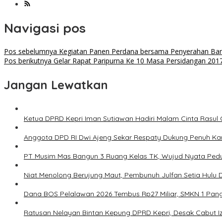
Navigasi pos
Pos sebelumnya
Kegiatan Panen Perdana bersama Penyerahan Ban
Pos berikutnya
Gelar Rapat Paripurna Ke 10 Masa Persidangan 201
Jangan Lewatkan
Ketua DPRD Kepri Iman Sutiawan Hadiri Malam Cinta Rasul
Anggota DPD RI Dwi Ajeng Sekar Respaty Dukung Penuh Kar
PT Musim Mas Bangun 3 Ruang Kelas TK, Wujud Nyata Pedul
Niat Menolong Berujung Maut, Pembunuh Julfan Setia Hulu D
Dana BOS Pelalawan 2026 Tembus Rp27 Miliar, SMKN 1 Pangk
Ratusan Nelayan Bintan Kepung DPRD Kepri, Desak Cabut I