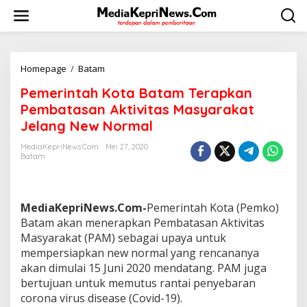
L
e
w
a
t
i
Homepage
/
Batam
P
k
e
Pemerintah Kota Batam Terapkan
e
m
k
e
Pembatasan Aktivitas Masyarakat
o
r
Jelang New Normal
n
i
t
n
MediaKepriNews.com
Mei 27, 2020
e
t
Batam
n
a
h
K
o
MediaKepriNews.Com-
Pemerintah Kota (Pemko)
t
Batam akan menerapkan Pembatasan Aktivitas
a
Masyarakat (PAM) sebagai upaya untuk
B
mempersiapkan new normal yang rencananya
a
t
akan dimulai 15 Juni 2020 mendatang. PAM juga
a
bertujuan untuk memutus rantai penyebaran
m
corona virus disease (Covid-19).
T