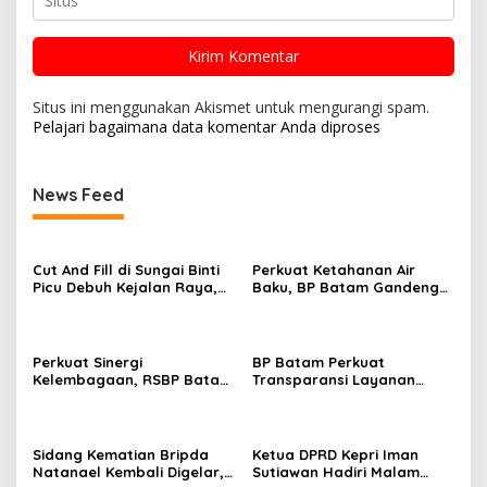
Situs ini menggunakan Akismet untuk mengurangi spam.
Pelajari bagaimana data komentar Anda diproses
News Feed
Cut And Fill di Sungai Binti
Perkuat Ketahanan Air
Picu Debuh Kejalan Raya,
Baku, BP Batam Gandeng
Warga Keluhkan Dump
Mc Dermott Tanam 400
Truck Tanpa Penutup
Bambu Betung di
Bendungan Sei Nongsa
Perkuat Sinergi
BP Batam Perkuat
Kelembagaan, RSBP Batam
Transparansi Layanan
dan BPOM Pastikan
Pertanahan, Alokasi Tanah
Pelayanan dan
Reguler Segera Hadir
Ketersediaan Obat Aman
Melalui LMS
Sidang Kematian Bripda
Ketua DPRD Kepri Iman
Natanael Kembali Digelar,
Sutiawan Hadiri Malam