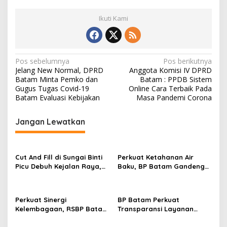
Ikuti Kami
N
Pos sebelumnya
Pos berikutnya
Jelang New Normal, DPRD
Anggota Komisi IV DPRD
a
Batam Minta Pemko dan
Batam : PPDB Sistem
v
Gugus Tugas Covid-19
Online Cara Terbaik Pada
Batam Evaluasi Kebijakan
Masa Pandemi Corona
i
g
Jangan Lewatkan
a
s
Cut And Fill di Sungai Binti
Perkuat Ketahanan Air
i
Picu Debuh Kejalan Raya,
Baku, BP Batam Gandeng
p
Warga Keluhkan Dump
Mc Dermott Tanam 400
Truck Tanpa Penutup
Bambu Betung di
o
Bendungan Sei Nongsa
Perkuat Sinergi
BP Batam Perkuat
s
Kelembagaan, RSBP Batam
Transparansi Layanan
dan BPOM Pastikan
Pertanahan, Alokasi Tanah
Pelayanan dan
Reguler Segera Hadir