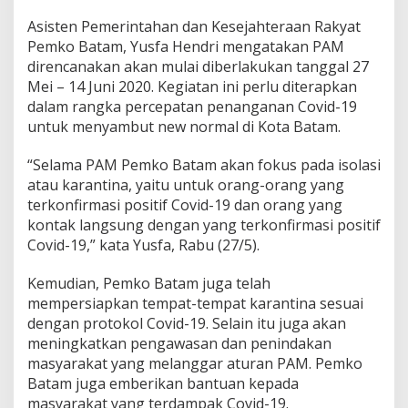
e
Asisten Pemerintahan dan Kesejahteraan Rakyat
r
a
Pemko Batam, Yusfa Hendri mengatakan PAM
p
direncanakan akan mulai diberlakukan tanggal 27
k
Mei – 14 Juni 2020. Kegiatan ini perlu diterapkan
a
dalam rangka percepatan penanganan Covid-19
n
untuk menyambut new normal di Kota Batam.
P
e
m
“Selama PAM Pemko Batam akan fokus pada isolasi
b
atau karantina, yaitu untuk orang-orang yang
a
terkonfirmasi positif Covid-19 dan orang yang
t
kontak langsung dengan yang terkonfirmasi positif
a
s
Covid-19,” kata Yusfa, Rabu (27/5).
a
n
Kemudian, Pemko Batam juga telah
A
mempersiapkan tempat-tempat karantina sesuai
k
dengan protokol Covid-19. Selain itu juga akan
t
i
meningkatkan pengawasan dan penindakan
v
masyarakat yang melanggar aturan PAM. Pemko
i
Batam juga emberikan bantuan kepada
t
masyarakat yang terdampak Covid-19.
a