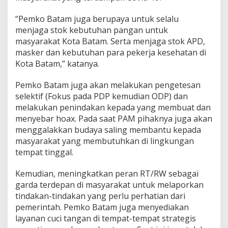
s
M
“Pemko Batam juga berupaya untuk selalu
a
menjaga stok kebutuhan pangan untuk
s
masyarakat Kota Batam. Serta menjaga stok APD,
y
masker dan kebutuhan para pekerja kesehatan di
a
r
Kota Batam,” katanya.
a
k
Pemko Batam juga akan melakukan pengetesan
a
selektif (Fokus pada PDP kemudian ODP) dan
t
melakukan penindakan kepada yang membuat dan
J
e
menyebar hoax. Pada saat PAM pihaknya juga akan
l
menggalakkan budaya saling membantu kepada
a
masyarakat yang membutuhkan di lingkungan
n
tempat tinggal.
g
N
e
Kemudian, meningkatkan peran RT/RW sebagai
w
garda terdepan di masyarakat untuk melaporkan
N
tindakan-tindakan yang perlu perhatian dari
o
pemerintah. Pemko Batam juga menyediakan
r
layanan cuci tangan di tempat-tempat strategis
m
a