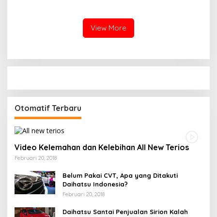
PN Batam Dijaga Ketat
Cinta Rasul Cinta Negeri,
Pihak Kepolisian
Perkuat Ukhuwah dan
Semangat Persatuan
View More
Otomatif Terbaru
Video Kelemahan dan Kelebihan All New Terios
Februari 20, 2018
Belum Pakai CVT, Apa yang Ditakuti
Daihatsu Indonesia?
Februari 20, 2018
Daihatsu Santai Penjualan Sirion Kalah