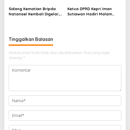
Ketersediaan Obat Aman
Melalui LMS
Sidang Kematian Bripda
Ketua DPRD Kepri Iman
Natanael Kembali Digelar,
Sutiawan Hadiri Malam
PN Batam Dijaga Ketat
Cinta Rasul Cinta Negeri,
Pihak Kepolisian
Perkuat Ukhuwah dan
Semangat Persatuan
Tinggalkan Balasan
Alamat email Anda tidak akan dipublikasikan.
Ruas yang wajib
ditandai
*