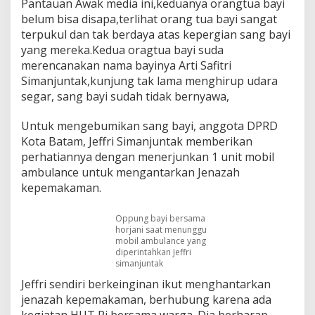
Pantauan Awak media ini,keduanya orangtua bayi
T
belum bisa disapa,terlihat orang tua bayi sangat
i
terpukul dan tak berdaya atas kepergian sang bayi
g
a
yang mereka.Kedua oragtua bayi suda
S
merencanakan nama bayinya Arti Safitri
o
Simanjuntak,kunjung tak lama menghirup udara
s
segar, sang bayi sudah tidak bernyawa,
o
k
U
Untuk mengebumikan sang bayi, anggota DPRD
l
Kota Batam, Jeffri Simanjuntak memberikan
u
perhatiannya dengan menerjunkan 1 unit mobil
r
ambulance untuk mengantarkan Jenazah
T
a
kepemakaman.
n
g
Oppung bayi bersama
a
horjani saat menunggu
n
mobil ambulance yang
diperintahkan Jeffri
simanjuntak
Jeffri sendiri berkeinginan ikut menghantarkan
jenazah kepemakaman, berhubung karena ada