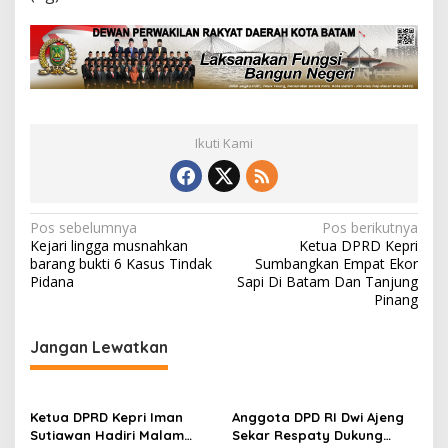
Ikuti Kami
N
Pos sebelumnya
Pos berikutnya
Kejari lingga musnahkan
Ketua DPRD Kepri
a
barang bukti 6 Kasus Tindak
Sumbangkan Empat Ekor
v
Pidana
Sapi Di Batam Dan Tanjung
Pinang
i
g
Jangan Lewatkan
a
s
Ketua DPRD Kepri Iman
Anggota DPD RI Dwi Ajeng
i
Sutiawan Hadiri Malam
Sekar Respaty Dukung