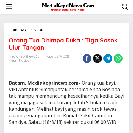
L
e
w
a
t
i
Homepage
/
Kepri
O
k
r
Orang Tua Ditimpa Duka : Tiga Sosok
e
a
k
n
Ulur Tangan
o
g
n
T
MediaKepriNews.com
Agustus 18, 2018
t
Kepri
,
Nasioanl
u
e
a
n
D
i
Batam, Mediakeprinews.com-
Orang tua bayi,
t
i
Viki Antonius Simanjuntak bersama Anita Rosiana
m
tak mampu membendung kesedihannya ketika Bayi
p
yang dia jaga selama kurang lebih 9 bulan dalam
a
kandungan. Melihat bayi yang masih orok tewas
D
dalam penanganan Tim Rumah Sakit Camatha
u
k
Sahidya, Sabtu (18/8/18) sekitar pukul 06.00 WIB
a
: