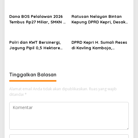
p
Cinta Rasul Cinta Negeri,
Penuh Karang Taruna
Perkuat Ukhuwah dan
Sungai Pelunggut Gelar
o
Semangat Persatuan
Peringatan HUT RI 2026
Dana BOS Pelalawan 2026
Ratusan Nelayan Bintan
s
Tembus Rp27 Miliar, SMKN 1
Kepung DPRD Kepri, Desak
Pangkalan Kerinci Terima
Cabut Izin Tambang Pasir
Alokasi Terbesar
Laut dan PSN Pulau Poto
Polri dan KWT Bersinergi,
DPRD Kepri H. Sumali Reses
Jagung Pipil 0,5 Hektare
di Kavling Kamboja,
Ditanam untuk Perkuat
Tampung Aspirasi
Ketahanan Pangan Desa
Masyarakat
Mulya Subur
Tinggalkan Balasan
Alamat email Anda tidak akan dipublikasikan.
Ruas yang wajib
ditandai
*