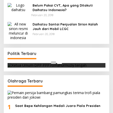
Belum Pakai CVT, Apa yang Ditakuti
Daihatsu Indonesia?
Februari 20, 2018
Daihatsu Santai Penjualan Sirion Kalah
Jauh dari Mobil LCGC
Februari 20, 2018
Strategi PPP Menangkan Duet Ganjar dan Gus
Yasin
Politik Terbaru
Di Berita, Politik
|
Februari 19, 2018
Olahraga Terbaru
1
Saat Bepe Kehilangan Medali Juara Piala Presiden