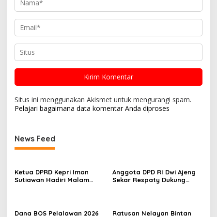
Situs ini menggunakan Akismet untuk mengurangi spam.
Pelajari bagaimana data komentar Anda diproses
News Feed
Ketua DPRD Kepri Iman
Anggota DPD RI Dwi Ajeng
Sutiawan Hadiri Malam
Sekar Respaty Dukung
Cinta Rasul Cinta Negeri,
Penuh Karang Taruna
Perkuat Ukhuwah dan
Sungai Pelunggut Gelar
Semangat Persatuan
Peringatan HUT RI 2026
Dana BOS Pelalawan 2026
Ratusan Nelayan Bintan