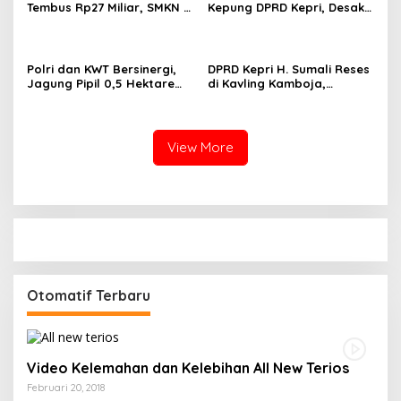
Tembus Rp27 Miliar, SMKN 1
Kepung DPRD Kepri, Desak
Pangkalan Kerinci Terima
Cabut Izin Tambang Pasir
Alokasi Terbesar
Laut dan PSN Pulau Poto
Polri dan KWT Bersinergi,
DPRD Kepri H. Sumali Reses
Jagung Pipil 0,5 Hektare
di Kavling Kamboja,
Ditanam untuk Perkuat
Tampung Aspirasi
Ketahanan Pangan Desa
Masyarakat
Mulya Subur
View More
Otomatif Terbaru
Video Kelemahan dan Kelebihan All New Terios
Februari 20, 2018