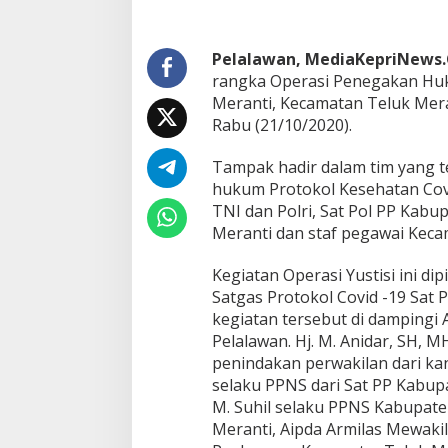
t
i
s
i
Pelalawan, MediaKepriNews
K
rangka Operasi Penegakan Huk
e
Meranti, Kecamatan Teluk Mera
c
Rabu (21/10/2020).
a
m
a
Tampak hadir dalam tim yang t
t
hukum Protokol Kesehatan Covi
a
TNI dan Polri, Sat Pol PP Kab
n
Meranti dan staf pegawai Keca
T
e
l
Kegiatan Operasi Yustisi ini di
u
Satgas Protokol Covid -19 Sat
k
kegiatan tersebut di dampingi
M
Pelalawan. Hj. M. Anidar, SH, 
e
penindakan perwakilan dari ka
r
a
selaku PPNS dari Sat PP Kabup
n
M. Suhil selaku PPNS Kabupate
t
Meranti, Aipda Armilas Mewakil
i