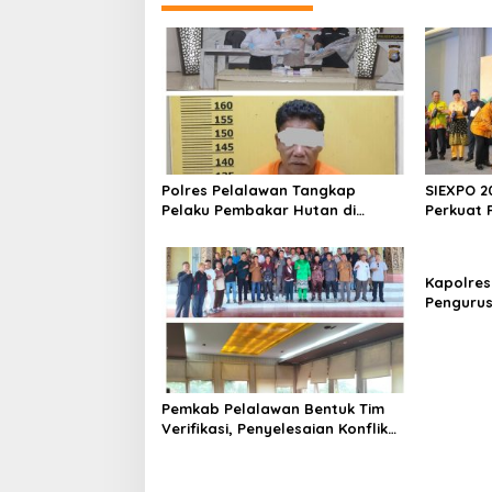
g
1
a
9
s
i
p
o
s
Polres Pelalawan Tangkap
SIEXPO 2
Pelaku Pembakar Hutan di
Perkuat 
Kerumutan, Lahan Gambut
Baromete
Dibuka untuk Kebun Sawit
Nasional
Kapolres
Pengurus
1 Pangkal
Generasi
Berkarak
Pemkab Pelalawan Bentuk Tim
Verifikasi, Penyelesaian Konflik
Lahan PT Arara Abadi dan Warga
Mak Teduh Masuki Babak Baru