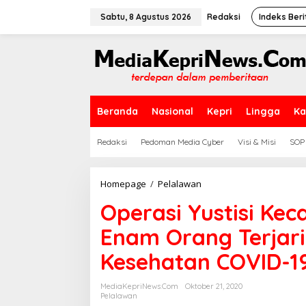
L
e
Sabtu, 8 Agustus 2026
Redaksi
Indeks Beri
w
a
t
i
k
e
k
Beranda
Nasional
Kepri
Lingga
Ka
o
n
t
Redaksi
Pedoman Media Cyber
Visi & Misi
SOP
e
n
Homepage
/
Pelalawan
O
p
Operasi Yustisi Ke
e
r
Enam Orang Terjar
a
s
Kesehatan COVID-1
i
Y
u
MediaKepriNews.com
Oktober 21, 2020
s
Pelalawan