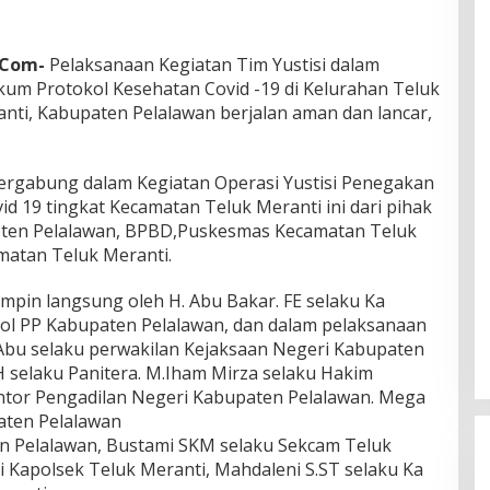
.Com-
Pelaksanaan Kegiatan Tim Yustisi dalam
um Protokol Kesehatan Covid -19 di Kelurahan Teluk
nti, Kabupaten Pelalawan berjalan aman dan lancar,
ergabung dalam Kegiatan Operasi Yustisi Penegakan
d 19 tingkat Kecamatan Teluk Meranti ini dari pihak
upten Pelalawan, BPBD,Puskesmas Kecamatan Teluk
matan Teluk Meranti.
pimpin langsung oleh H. Abu Bakar. FE selaku Ka
 Pol PP Kabupaten Pelalawan, dan dalam pelaksanaan
 Abu selaku perwakilan Kejaksaan Negeri Kabupaten
MH selaku Panitera. M.Iham Mirza selaku Hakim
ntor Pengadilan Negeri Kabupaten Pelalawan. Mega
aten Pelalawan
n Pelalawan, Bustami SKM selaku Sekcam Teluk
i Kapolsek Teluk Meranti, Mahdaleni S.ST selaku Ka