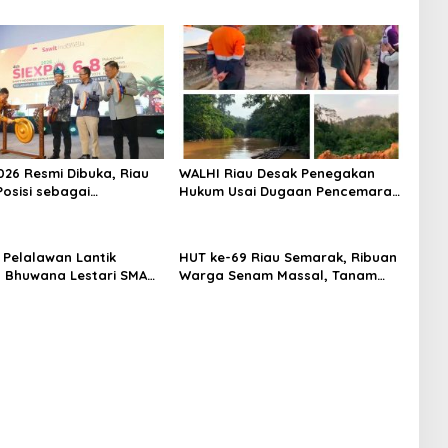
026 Resmi Dibuka, Riau
WALHI Riau Desak Penegakan
Posisi sebagai
Hukum Usai Dugaan Pencemaran
r Industri Sawit
Sungai Reteh oleh Aktivitas
Tambang PT BPP
 Pelalawan Lantik
HUT ke-69 Riau Semarak, Ribuan
 Bhuwana Lestari SMAN
Warga Senam Massal, Tanam
an Kerinci, Cetak
2.500 Pohon dan Resmikan
 Peduli Lingkungan dan
Kantor KONI
ter