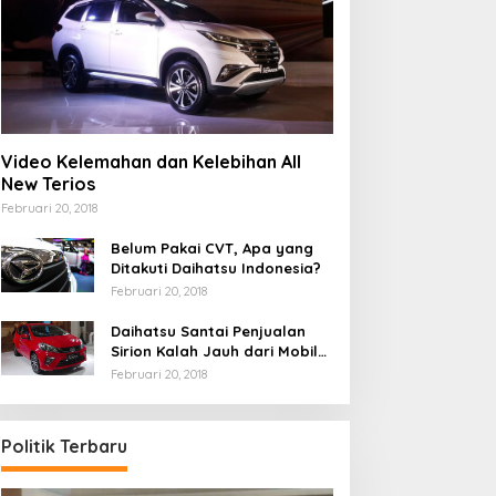
Video Kelemahan dan Kelebihan All
New Terios
Februari 20, 2018
Belum Pakai CVT, Apa yang
Ditakuti Daihatsu Indonesia?
Februari 20, 2018
Daihatsu Santai Penjualan
Sirion Kalah Jauh dari Mobil
LCGC
Februari 20, 2018
Politik Terbaru