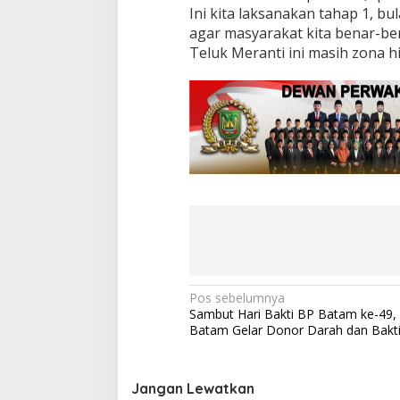
a
Ini kita laksanakan tahap 1, bu
n
agar masyarakat kita benar-b
P
Teluk Meranti ini masih zona hi
r
o
t
o
k
o
l
K
e
s
e
h
a
t
a
n
N
Pos sebelumnya
C
Sambut Hari Bakti BP Batam ke-49,
a
O
Batam Gelar Donor Darah dan Bakti
V
v
I
i
D
Jangan Lewatkan
-