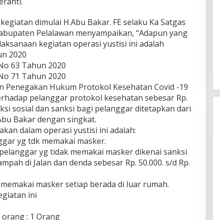
ranti.
egiatan dimulai H.Abu Bakar. FE selaku Ka Satgas
 Kabupaten Pelalawan menyampaikan, “Adapun yang
Ini Dia Hubungan Partai Garuda
ksanaan kegiatan operasi yustisi ini adalah
dengan Gerindra
hun 2020
Di Berita, Politik
|
Februari 19, 2018
 No 63 Tahun 2020
 No 71 Tahun 2020
an Penegakan Hukum Protokol Kesehatan Covid -19
rhadap pelanggar protokol kesehatan sebesar Rp.
nksi sosial dan sanksi bagi pelanggar ditetapkan dari
 Abu Bakar dengan singkat.
kan dalam operasi yustisi ini adalah:
ggar yg tdk memakai masker.
pelanggar yg tidak memakai masker dikenai sanksi
pah di Jalan dan denda sebesar Rp. 50.000. s/d Rp.
memakai masker setiap berada di luar rumah.
giatan ini
 orang : 1 Orang