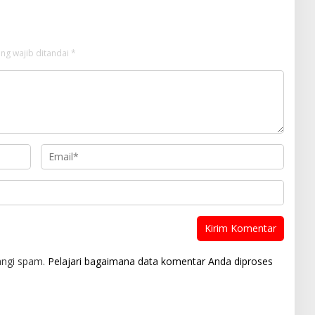
ng wajib ditandai
*
angi spam.
Pelajari bagaimana data komentar Anda diproses