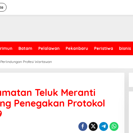
ta
rimun
Batam
Pelalawan
Pekanbaru
Peristiwa
bisnis
 Perlindungan Profesi Wartawan
camatan Teluk Meranti
ing Penegakan Protokol
9