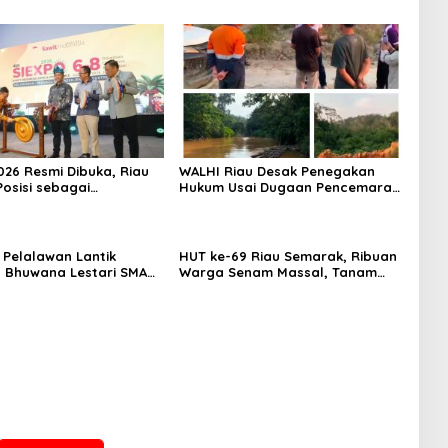
026 Resmi Dibuka, Riau
WALHI Riau Desak Penegakan
Posisi sebagai
Hukum Usai Dugaan Pencemaran
r Industri Sawit
Sungai Reteh oleh Aktivitas
Tambang PT BPP
 Pelalawan Lantik
HUT ke-69 Riau Semarak, Ribuan
 Bhuwana Lestari SMAN
Warga Senam Massal, Tanam
an Kerinci, Cetak
2.500 Pohon dan Resmikan
 Peduli Lingkungan dan
Kantor KONI
ter