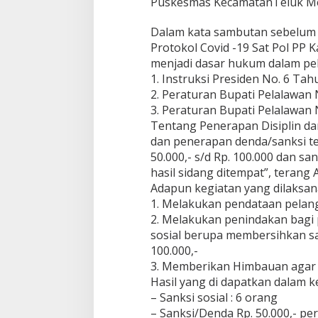
Puskesmas KecamatanTeluk Me
E
n
a
Dalam kata sambutan sebelum k
m
Protokol Covid -19 Sat Pol PP
O
menjadi dasar hukum dalam pela
r
1. Instruksi Presiden No. 6 Ta
a
n
2. Peraturan Bupati Pelalawan
g
3. Peraturan Bupati Pelalawan
T
Tentang Penerapan Disiplin d
e
dan penerapan denda/sanksi te
r
50.000,- s/d Rp. 100.000 dan sa
j
a
hasil sidang ditempat”, terang
r
Adapun kegiatan yang dilaksana
i
1. Melakukan pendataan pelan
n
2. Melakukan penindakan bagi 
g
P
sosial berupa membersihkan sam
e
100.000,-
n
3. Memberikan Himbauan agar 
e
Hasil yang di dapatkan dalam ke
g
– Sanksi sosial : 6 orang
a
k
– Sanksi/Denda Rp. 50.000,- per