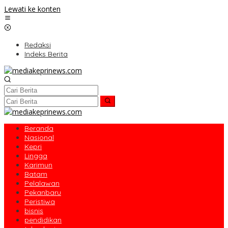
Lewati ke konten
Redaksi
Indeks Berita
Beranda
Nasional
Kepri
Lingga
Karimun
Batam
Pelalawan
Pekanbaru
Peristiwa
bisnis
pendidikan