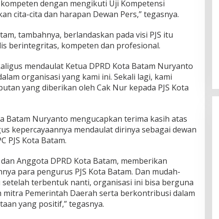
S kompeten dengan mengikuti Uji Kompetensi
 cita-cita dan harapan Dewan Pers,” tegasnya.
am, tambahnya, berlandaskan pada visi PJS itu
Ini Dia Hubungan Partai Garuda
lis berintegritas, kompeten dan profesional.
dengan Gerindra
Di Berita, Politik
|
Februari 19, 2018
sekaligus mendaulat Ketua DPRD Kota Batam Nuryanto
lam organisasi yang kami ini. Sekali lagi, kami
butan yang diberikan oleh Cak Nur kepada PJS Kota
ta Batam Nuryanto mengucapkan terima kasih atas
gus kepercayaannya mendaulat dirinya sebagai dewan
C PJS Kota Batam.
n dan Anggota DPRD Kota Batam, memberikan
lihnya para pengurus PJS Kota Batam. Dan mudah-
etelah terbentuk nanti, organisasi ini bisa berguna
m mitra Pemerintah Daerah serta berkontribusi dalam
an yang positif,” tegasnya.