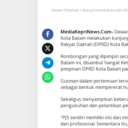
r
h
Dewan Pimpinan Cabang Pemerhati Jurnalis Sib
a
r
a
p
MediaKepriNews.Com-
D
Dewan 
P
Kota Batam melakukan kunjung
C
Rakyat Daerah (DPRD) Kota Ba
P
J
Rombongan yang dipimpin seca
S
Batam ini, disambut hangat Ke
K
o
pimpinan DPRD Kota Batam pada
t
a
Gusman dalam pertemuan terse
B
sebagai bentuk mempererat hu
a
t
a
Sekaligus menyampikan bebera
m
pengukuhan dan pelantikan pen
T
u
“PJS sendiri memiliki visi dan 
r
dan profesional. Sementara itu
u