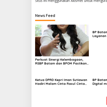
Situs ini menggunakan Akismet untuk mengur
News Feed
BP Batam
Layanan 
Tanah Re
Melalui 
Perkuat Sinergi Kelembagaan,
RSBP Batam dan BPOM Pastikan
Pelayanan dan Ketersediaan
Obat Aman
Ketua DPRD Kepri Iman Sutiawan
BP Batam
Hadiri Malam Cinta Rasul Cinta
Digital 
Negeri, Perkuat Ukhuwah dan
Super Ap
Semangat Persatuan