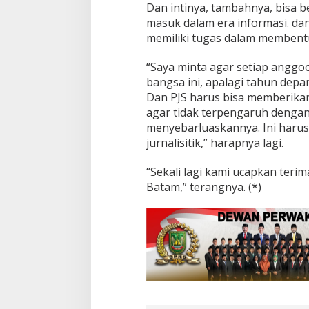
m
Dan intinya, tambahnya, bisa b
P
masuk dalam era informasi. dan
e
memiliki tugas dalam membentu
m
b
“Saya minta agar setiap anggo
a
n
bangsa ini, apalagi tahun depa
g
Dan PJS harus bisa memberikan
u
agar tidak terpengaruh dengan
n
menyebarluaskannya. Ini harus 
a
n
jurnalisitik,” harapnya lagi.
“Sekali lagi kami ucapkan teri
Batam,” terangnya. (*)