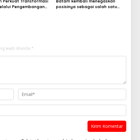
 Perkuat Transformasi
Batam kembali menegaskan
melalui Pengembangan
posisinya sebagai salah satu
ps
daerah unggulan untuk investasi
di Indonesia
ng wajib ditandai
*