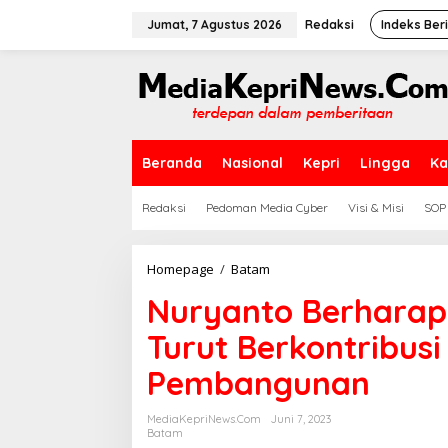
L
e
Jumat, 7 Agustus 2026
Redaksi
Indeks Ber
w
a
t
i
k
e
k
Beranda
Nasional
Kepri
Lingga
Ka
o
n
t
Redaksi
Pedoman Media Cyber
Visi & Misi
SOP
e
n
Homepage
/
Batam
N
u
Nuryanto Berharap
r
y
Turut Berkontribusi
a
n
Pembangunan
t
o
B
MediaKepriNews.com
Juni 7, 2023
e
Batam