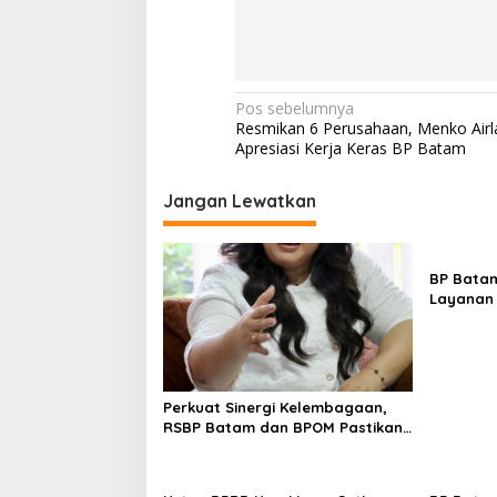
N
Pos sebelumnya
Resmikan 6 Perusahaan, Menko Air
a
Apresiasi Kerja Keras BP Batam
v
i
Jangan Lewatkan
g
a
BP Batam
s
Layanan 
Tanah Re
i
Melalui 
p
o
Perkuat Sinergi Kelembagaan,
s
RSBP Batam dan BPOM Pastikan
Pelayanan dan Ketersediaan
Obat Aman