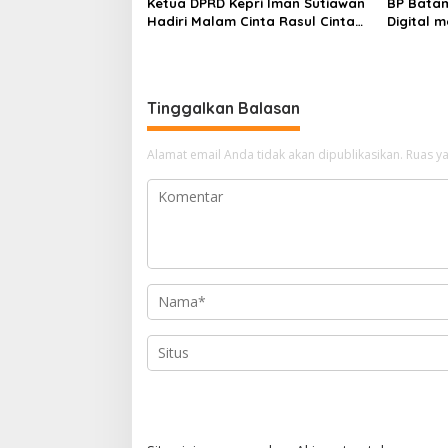
Ketua DPRD Kepri Iman Sutiawan
BP Batam
Hadiri Malam Cinta Rasul Cinta
Digital 
Negeri, Perkuat Ukhuwah dan
Super Ap
Semangat Persatuan
Tinggalkan Balasan
Alamat email Anda tidak akan dipublikasikan.
Ruas ya