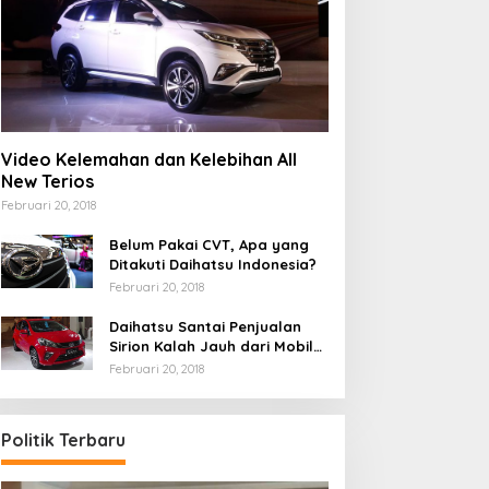
Video Kelemahan dan Kelebihan All
New Terios
Februari 20, 2018
Belum Pakai CVT, Apa yang
Ditakuti Daihatsu Indonesia?
Februari 20, 2018
Daihatsu Santai Penjualan
Sirion Kalah Jauh dari Mobil
LCGC
Februari 20, 2018
Politik Terbaru