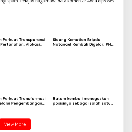
angi spam.
Pelajari bagaimana data komentar Anda diproses
 Perkuat Transparansi
Sidang Kematian Bripda
Pertanahan, Alokasi
Natanael Kembali Digelar, PN
guler Segera Hadir
Batam Dijaga Ketat Pihak
LMS
Kepolisian
 Perkuat Transformasi
Batam kembali menegaskan
melalui Pengembangan
posisinya sebagai salah satu
ps
daerah unggulan untuk investasi
di Indonesia
View More