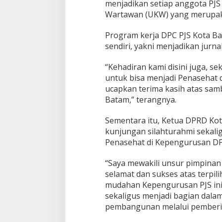
t
menjadikan setiap anggota PJ
B
Wartawan (UKW) yang merupakan
e
r
Program kerja DPC PJS Kota Bat
k
sendiri, yakni menjadikan jurna
o
n
t
“Kehadiran kami disini juga, 
r
untuk bisa menjadi Penasehat da
i
ucapkan terima kasih atas sam
b
Batam,” terangnya.
u
s
i
Sementara itu, Ketua DPRD Ko
P
kunjungan silahturahmi sekali
o
Penasehat di Kepengurusan DP
s
i
“Saya mewakili unsur pimpina
t
i
selamat dan sukses atas terpi
f
mudahan Kepengurusan PJS ini s
d
sekaligus menjadi bagian dala
a
pembangunan melalui pemberita
l
a