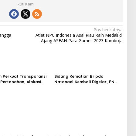
Ikuti Kami
Pos berikutnya
langga
Atlet NPC Indonesia Asal Riau Raih Medali di
Ajang ASEAN Para Games 2023 Kamboja
 Perkuat Transparansi
Sidang Kematian Bripda
Pertanahan, Alokasi
Natanael Kembali Digelar, PN
guler Segera Hadir
Batam Dijaga Ketat Pihak
LMS
Kepolisian