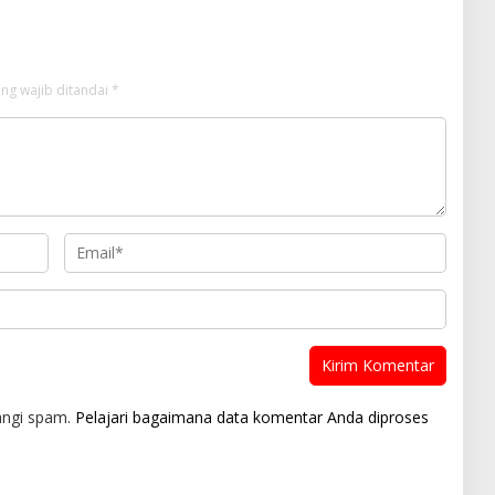
ng wajib ditandai
*
angi spam.
Pelajari bagaimana data komentar Anda diproses