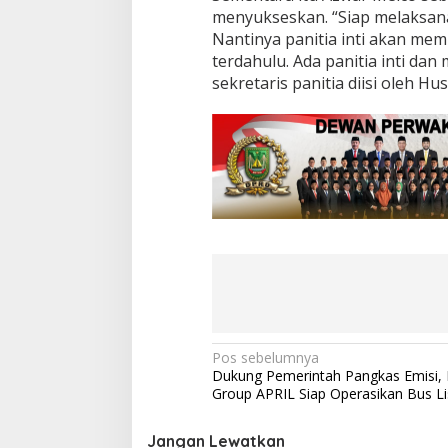
k
menyukseskan. “Siap melaksan
a
Nantinya panitia inti akan mem
n
terdahulu. Ada panitia inti da
P
e
sekretaris panitia diisi oleh 
r
s
i
a
p
k
a
n
D
i
r
i
N
Pos sebelumnya
Dukung Pemerintah Pangkas Emisi,
a
Group APRIL Siap Operasikan Bus Lis
v
i
Jangan Lewatkan