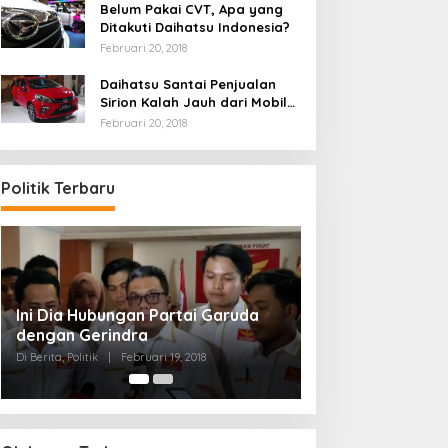
Belum Pakai CVT, Apa yang
Ditakuti Daihatsu Indonesia?
Februari 20, 2018
Daihatsu Santai Penjualan
Sirion Kalah Jauh dari Mobil
LCGC
Februari 20, 2018
Politik Terbaru
Strategi PPP Menangkan Duet
Ganjar dan Gus Yasin
Di Berita, Politik
|
Februari 19, 2018