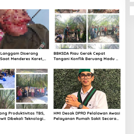
i Langgam Diserang
BBKSDA Riau Gerak Cepat
Saat Menderes Karet,
Tangani Konflik Beruang Madu di
iau Bergerak ke Lokasi
Pelalawan, Keselamatan Warga
Jadi Prioritas
ong Produktivitas TBS,
HMI Desak DPRD Pelalawan Awasi
wit Dibekali Teknologi
Pelayanan Rumah Sakit Secara
Serius