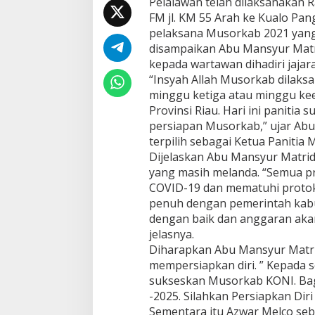
Pelalawan telah dilaksanakan R
a
t
FM jl. KM 55 Arah ke Kualo Pan
K
pelaksana Musorkab 2021 yang 
e
disampaikan Abu Mansyur Matri
t
kepada wartawan dihadiri jaja
u
“Insyah Allah Musorkab dilak
a
K
minggu ketiga atau minggu kee
O
Provinsi Riau. Hari ini paniti
N
persiapan Musorkab,” ujar Abu
I
terpilih sebagai Ketua Panitia
P
e
Dijelaskan Abu Mansyur Matrid
l
yang masih melanda. “Semua p
a
COVID-19 dan mematuhi protok
l
penuh dengan pemerintah kabu
a
dengan baik dan anggaran akan
w
a
jelasnya.
n
Diharapkan Abu Mansyur Matri
S
mempersiapkan diri. ” Kepada s
i
sukseskan Musorkab KONI. Bag
l
a
-2025. Silahkan Persiapkan Diri
h
Sementara itu Azwar Melco seb