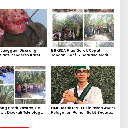
i Langgam Diserang
BBKSDA Riau Gerak Cepat
Saat Menderes Karet,
Tangani Konflik Beruang Madu di
iau Bergerak ke Lokasi
Pelalawan, Keselamatan Warga
Jadi Prioritas
ong Produktivitas TBS,
HMI Desak DPRD Pelalawan Awasi
wit Dibekali Teknologi
Pelayanan Rumah Sakit Secara
Serius