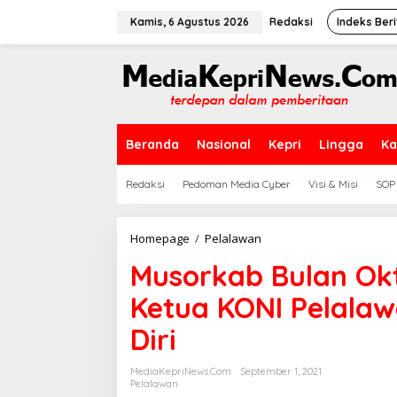
L
e
Kamis, 6 Agustus 2026
Redaksi
Indeks Beri
w
a
t
i
k
e
k
Beranda
Nasional
Kepri
Lingga
Ka
o
n
t
Redaksi
Pedoman Media Cyber
Visi & Misi
SOP
e
n
Homepage
/
Pelalawan
M
u
Musorkab Bulan Ok
s
o
Ketua KONI Pelalaw
r
k
Diri
a
b
B
MediaKepriNews.com
September 1, 2021
u
Pelalawan