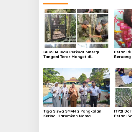
BBKSDA Riau Perkuat Sinergi
Petani d
Tangani Teror Monyet di
Beruang 
Tembilahan, Keselamatan Warga
BBKSDA R
Jadi Prioritas
Tiga Siswa SMAN 2 Pangkalan
ITP2I Dor
Kerinci Harumkan Nama
Petani Sa
Pelalawan di FLS3N Riau 2026,
Polen
Dua Melaju ke Tingkat Nasional