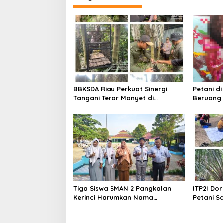
g
a
s
i
p
o
BBKSDA Riau Perkuat Sinergi
Petani d
s
Tangani Teror Monyet di
Beruang 
Tembilahan, Keselamatan Warga
BBKSDA R
Jadi Prioritas
Tiga Siswa SMAN 2 Pangkalan
ITP2I Dor
Kerinci Harumkan Nama
Petani Sa
Pelalawan di FLS3N Riau 2026,
Polen
Dua Melaju ke Tingkat Nasional