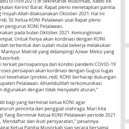
abu (01/09/2021) di Sekretariat Musorkab, Radio BK
gkalan Kerinci Barat. Rapat pleno menetapkan panitia
Insyah Allah dilaksanakan Oktober 2021. Hal ini
di, SE Ketua KONI Pelalawan usai Rapat pleno
ran pengurus KONI Pelalawan..
sanakan pada bulan Oktober 2021. Kemungkinan
mpat. Untuk fixnya akan kordinasi dengan KONI
a sudah terbentuk dan sudah mulai bekerja melakukan
 Mansyur Matridi yang didampingi Azwar Melco yang
 Musorkab.
i terkait persiapannya dan kondisi pandemi COVID-19
roses persiapan akan kordinasi dengan Gugus tugas
ol kesehatan (prokes..red). KONI berharap dukungan
paten Pelalawan. Alhamdulillah terkomunikasi
 digunakan dengan tidak menyalahi aturan,”
Ini Dia Hubungan Partai Garuda
dengan Gerindra
di bagi yang berminat ketua KONI agar
Di Berita, Politik
|
Februari 19, 2018
eluruh pencinta dan penggiat olahraga. Mari kita
i Yang Berminat Ketua KONI Pelalawan periode 2021
 , Mendaftar dan ikuti persyaratan,” pesannya.
agai Ketua Panitia Musorkab siap secara bersama