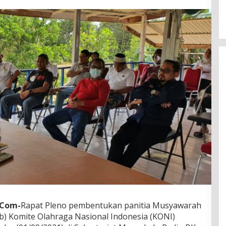
.Com-
Rapat Pleno pembentukan panitia Musyawarah
) Komite Olahraga Nasional Indonesia (KONI)