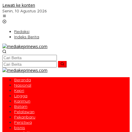
Lewati ke konten
Senin, 10 Agustus 2026
Redaksi
Indeks Berita
Beranda
Nasional
Kepri
Lingga
Karimun
Batam
Pelalawan
Pekanbaru
Peristiwa
bisnis