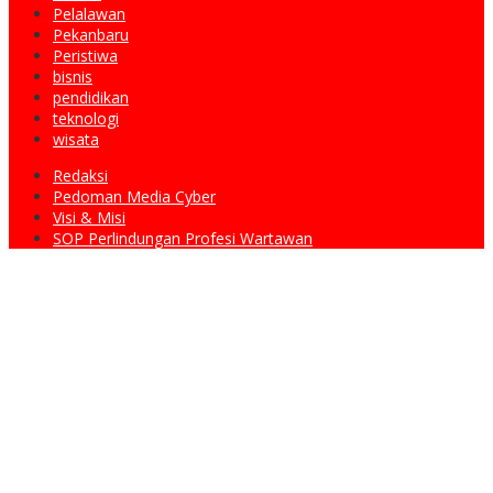
Pelalawan
Pekanbaru
Peristiwa
bisnis
pendidikan
teknologi
wisata
Redaksi
Pedoman Media Cyber
Visi & Misi
SOP Perlindungan Profesi Wartawan