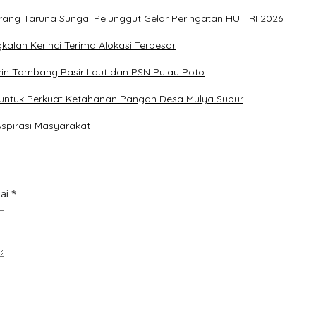
ang Taruna Sungai Pelunggut Gelar Peringatan HUT RI 2026
alan Kerinci Terima Alokasi Terbesar
zin Tambang Pasir Laut dan PSN Pulau Poto
am untuk Perkuat Ketahanan Pangan Desa Mulya Subur
spirasi Masyarakat
dai
*