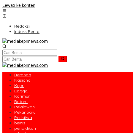
Lewati ke konten
Redaksi
Indeks Berita
Beranda
Nasional
Kepri
Lingga
Karimun
Batam
Pelalawan
Pekanbaru
Peristiwa
bisnis
pendidikan