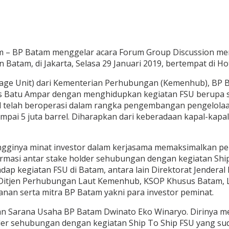
– BP Batam menggelar acara Forum Group Discussion meng
n Batam, di Jakarta, Selasa 29 Januari 2019, bertempat di Ho
torage Unit) dari Kementerian Perhubungan (Kemenhub), BP
as Batu Ampar dengan menghidupkan kegiatan FSU berupa sh
pal telah beroperasi dalam rangka pengembangan pengelola
pai 5 juta barrel. Diharapkan dari keberadaan kapal-kapal 
ingginya minat investor dalam kerjasama memaksimalkan pe
masi antar stake holder sehubungan dengan kegiatan Ship
adap kegiatan FSU di Batam, antara lain Direktorat Jendera
 Ditjen Perhubungan Laut Kemenhub, KSOP Khusus Batam, La
nan serta mitra BP Batam yakni para investor peminat.
n Sarana Usaha BP Batam Dwinato Eko Winaryo. Dirinya me
lder sehubungan dengan kegiatan Ship To Ship FSU yang s