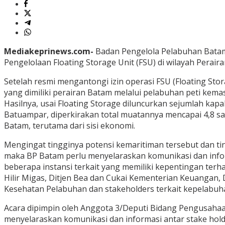
Mediakeprinews.com-
Badan Pengelola Pelabuhan Batam 
Pengelolaan Floating Storage Unit (FSU) di wilayah Peraira
Setelah resmi mengantongi izin operasi FSU (Floating S
yang dimiliki perairan Batam melalui pelabuhan peti kem
Hasilnya, usai Floating Storage diluncurkan sejumlah ka
Batuampar, diperkirakan total muatannya mencapai 4,8 sam
Batam, terutama dari sisi ekonomi.
Mengingat tingginya potensi kemaritiman tersebut dan t
maka BP Batam perlu menyelaraskan komunikasi dan infor
beberapa instansi terkait yang memiliki kepentingan terh
Hilir Migas, Ditjen Bea dan Cukai Kementerian Keuangan,
Kesehatan Pelabuhan dan stakeholders terkait kepelabuha
Acara dipimpin oleh Anggota 3/Deputi Bidang Pengusahaa
menyelaraskan komunikasi dan informasi antar stake ho