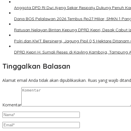
Anggota DPD RI Dwi Ajeng Sekar Respaty Dukung Penuh Kar
Dana BOS Pelalawan 2026 Tembus Rp27 Miliar, SMKN 1 Pangk
Ratusan Nelayan Bintan Kepung DPRD Kepri, Desak Cabut I
Polri dan KWT Bersinergi, Jagung Pipil 0,5 Hektare Ditan
DPRD Kepri H. Sumali Reses di Kavling Kamboja, Tampung A
Tinggalkan Balasan
Alamat email Anda tidak akan dipublikasikan.
Ruas yang wajib ditan
Komentar