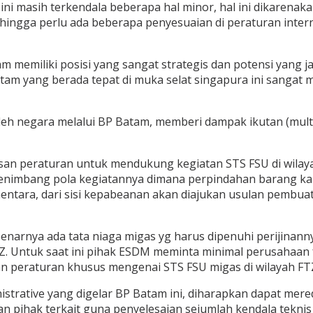
ni masih terkendala beberapa hal minor, hal ini dikarenakan
Sehingga perlu ada beberapa penyesuaian di peraturan inte
miliki posisi yang sangat strategis dan potensi yang jau
 Batam yang berada tepat di muka selat singapura ini sang
h negara melalui BP Batam, memberi dampak ikutan (multipli
san peraturan untuk mendukung kegiatan STS FSU di wilayah
imbang pola kegiatannya dimana perpindahan barang kargo 
mentara, dari sisi kepabeanan akan diajukan usulan pemb
arnya ada tata niaga migas yg harus dipenuhi perijinann
 Untuk saat ini pihak ESDM meminta minimal perusahaan fa
 peraturan khusus mengenai STS FSU migas di wilayah FTZ 
nistrative yang digelar BP Batam ini, diharapkan dapat mer
n pihak terkait guna penyelesaian sejumlah kendala tekni