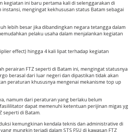
 kegiatan ini baru pertama kali di selenggarakan di
rn instansi, mengingat kekhususan status Batam sebagai
h lebih besar jika dibandingkan negara tetangga dalam
at memudahkan pelaku usaha dalam menjalankan kegiatan
er effect) hingga 4 kali lipat terhadap kegiatan
 perairan FTZ seperti di Batam ini, mengingat statusnya
berasal dari luar negeri dan dipastikan tidak akan
uatan peraturan khususnya mengenai mekanisme top up
ya, namum dari peraturan yang berlaku belum
sililitator dapat memenuhi ketentuan perijinan migas yg
seperti di Batam.
eduksi kemungkinan kendala teknis dan administrative di
s yang mungkin terjadi dalam STS FSU di kawasan FTZ