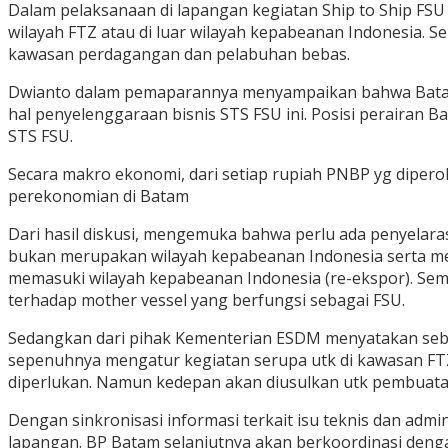
Dalam pelaksanaan di lapangan kegiatan Ship to Ship FSU i
wilayah FTZ atau di luar wilayah kepabeanan Indonesia. 
kawasan perdagangan dan pelabuhan bebas.
Dwianto dalam pemaparannya menyampaikan bahwa Batam me
hal penyelenggaraan bisnis STS FSU ini. Posisi perairan
STS FSU.
Secara makro ekonomi, dari setiap rupiah PNBP yg diperole
perekonomian di Batam
Dari hasil diskusi, mengemuka bahwa perlu ada penyelara
bukan merupakan wilayah kepabeanan Indonesia serta men
memasuki wilayah kepabeanan Indonesia (re-ekspor). Se
terhadap mother vessel yang berfungsi sebagai FSU.
Sedangkan dari pihak Kementerian ESDM menyatakan seben
sepenuhnya mengatur kegiatan serupa utk di kawasan FTZ.
diperlukan. Namun kedepan akan diusulkan utk pembuatan
Dengan sinkronisasi informasi terkait isu teknis dan admi
lapangan. BP Batam selanjutnya akan berkoordinasi denga