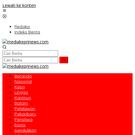
Lewati ke konten
Redaksi
Indeks Berita
Beranda
Nasional
Kepri
Lingga
Karimun
Batam
Pelalawan
Pekanbaru
Peristiwa
bisnis
pendidikan