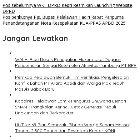
Pos sebelumnya
WK I DPRD Kepri Resmikan Launching Website
DPRD
Pos berikutnya
Pjs. Bupati Pelalawan Hadiri Rapat Paripurna
Penandatanganan Nota Kesepakatan KUA-PPAS APBD 2025
Jangan Lewatkan
WALHI Riau Desak Penegakan Hukum Usai Dugaan
Pencemaran Sungai Reteh oleh Aktivitas Tambang PT BPP
Pemkab Pelalawan Bentuk Tim Verifikasi, Penyelesaian
Konflik Lahan PT Arara Abadi dan Warga Mak Teduh
Masuki Babak Baru
Kapolres Pelalawan Lantik Pengurus Bhuwana Lestari
SMAN 1 Pangkalan Kerinci, Cetak Generasi Peduli
Lingkungan dan Berkarakter
HUT ke-69 Riau Semarak, Ribuan Warga Senam Massal,
Tanam 2.500 Pohon dan Resmikan Kantor KONI