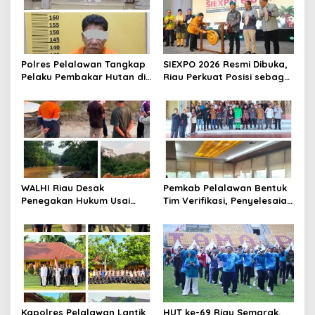
i
p
o
s
Polres Pelalawan Tangkap
SIEXPO 2026 Resmi Dibuka,
Pelaku Pembakar Hutan di
Riau Perkuat Posisi sebagai
Kerumutan, Lahan Gambut
Barometer Industri Sawit
Dibuka untuk Kebun Sawit
Nasional
WALHI Riau Desak
Pemkab Pelalawan Bentuk
Penegakan Hukum Usai
Tim Verifikasi, Penyelesaian
Dugaan Pencemaran
Konflik Lahan PT Arara
Sungai Reteh oleh Aktivitas
Abadi dan Warga Mak
Tambang PT BPP
Teduh Masuki Babak Baru
Kapolres Pelalawan Lantik
HUT ke-69 Riau Semarak,