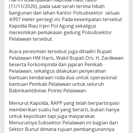
a
(11/11/2020), pada saat serah terima hibah
n
bangunan dan lahan Kantor Polsubsektor seluas
t
4.997 meter persegi ini. Pada kesempatan tersebut
u
Kapolda Riau Irjen Pol Agung sekaligus
a
n
meresmikan pemakaian gedung Polsubsektor
d
Pelalawan tersebut.
a
r
Acara peresmian tersebut juga dihadiri Bupati
i
Pelalawan HM Haris, Wakil Bupati Drs. H. Zardewan
P
T
beserta Forkompinda dan jajaran Pemkab
R
Pelalawan, sekaligus dilakukan penyerahan
A
bantuan kendaraan roda dua untuk operasional
P
bantuan Pemkab Pelalawan untuk seluruh
P
Babinkamtibmas Polres Pelalawan.
Menurut Kapolda, RAPP yang telah berpartisipasi
memberikan suatu hal yang berarti, bukan hanya
untuk kepolisian tapi juga masyarakat.
Menurutnya Subsektor Pelalawan ini bagian dari
Sektor Bunut dimana tujuan pembangunannya