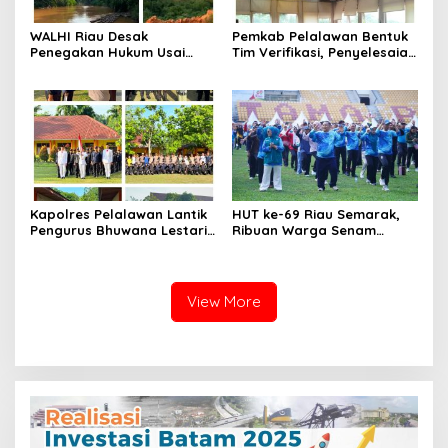
WALHI Riau Desak
Pemkab Pelalawan Bentuk
Penegakan Hukum Usai
Tim Verifikasi, Penyelesaian
Dugaan Pencemaran
Konflik Lahan PT Arara
Sungai Reteh oleh Aktivitas
Abadi dan Warga Mak
Tambang PT BPP
Teduh Masuki Babak Baru
Kapolres Pelalawan Lantik
HUT ke-69 Riau Semarak,
Pengurus Bhuwana Lestari
Ribuan Warga Senam
SMAN 1 Pangkalan Kerinci,
Massal, Tanam 2.500 Pohon
Cetak Generasi Peduli
dan Resmikan Kantor KONI
Lingkungan dan
Berkarakter
View More