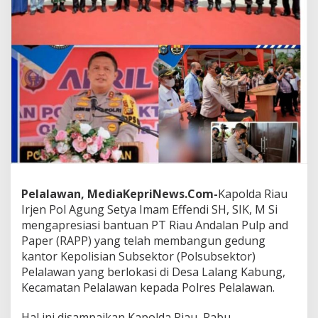
a
k
o
P
o
l
s
u
b
e
k
t
o
r
P
Pelalawan, MediaKepriNews.Com-
Kapolda Riau
e
Irjen Pol Agung Setya Imam Effendi SH, SIK, M Si
l
mengapresiasi bantuan PT Riau Andalan Pulp and
a
l
Paper (RAPP) yang telah membangun gedung
a
kantor Kepolisian Subsektor (Polsubsektor)
w
Pelalawan yang berlokasi di Desa Lalang Kabung,
a
Kecamatan Pelalawan kepada Polres Pelalawan.
n
,
B
Hal ini disampaikan Kapolda Riau, Rabu