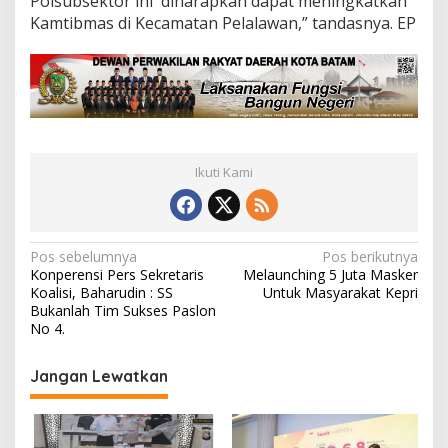
Polsubsektor ini diharapkan dapat meningkatkan
Kamtibmas di Kecamatan Pelalawan,” tandasnya. EP
Ikuti Kami
N
Pos sebelumnya
Pos berikutnya
Konperensi Pers Sekretaris
Melaunching 5 Juta Masker
a
Koalisi, Baharudin : SS
Untuk Masyarakat Kepri
v
Bukanlah Tim Sukses Paslon
No 4.
i
g
Jangan Lewatkan
a
s