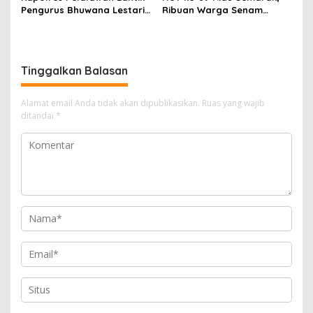
Pengurus Bhuwana Lestari
Ribuan Warga Senam
SMAN 1 Pangkalan Kerinci,
Massal, Tanam 2.500 Pohon
Cetak Generasi Peduli
dan Resmikan Kantor KONI
Lingkungan dan
Berkarakter
Tinggalkan Balasan
Alamat email Anda tidak akan dipublikasikan.
Ruas yang wajib
ditandai
*