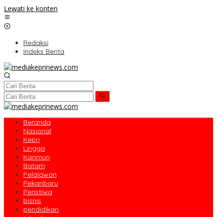
Lewati ke konten
Redaksi
Indeks Berita
Beranda
Nasional
Kepri
Lingga
Karimun
Batam
Pelalawan
Pekanbaru
Peristiwa
bisnis
pendidikan