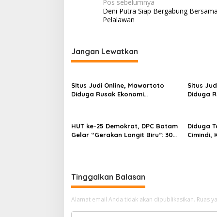
N
a
Pos sebelumnya
n
Deni Putra Siap Bergabung Bersam
a
M
Pelalawan
a
v
l
i
a
Jangan Lewatkan
n
g
g
a
s
Situs Judi Online, Mawartoto
Situs Jud
Diduga Rusak Ekonomi
Diduga R
i
Masyarakat, Diminta Kapolri
Masyarak
p
Bertindak Tegas
Bertinda
o
HUT ke-25 Demokrat, DPC Batam
Diduga Ta
Gelar “Gerakan Langit Biru”: 300
Cimindi,
s
Kader Bersihkan Lingkungan
Patah Tu
Sagulung Dukung Program
Polresta
Prabowo
Tinggalkan Balasan
Alamat email Anda tidak akan dipublikasikan.
Ruas ya