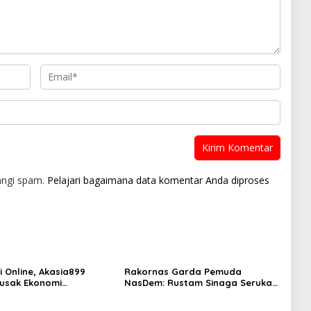
angi spam.
Pelajari bagaimana data komentar Anda diproses
i Online, Akasia899
Rakornas Garda Pemuda
usak Ekonomi
NasDem: Rustam Sinaga Serukan
at, Diminta Kapolri
Peran Aktif Generasi Muda
k Tegas