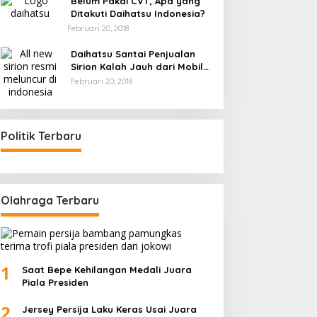
Belum Pakai CVT, Apa yang
Ditakuti Daihatsu Indonesia?
Februari 20, 2018
Daihatsu Santai Penjualan
Sirion Kalah Jauh dari Mobil
LCGC
Februari 20, 2018
Politik Terbaru
Olahraga Terbaru
1
Saat Bepe Kehilangan Medali Juara
Piala Presiden
2
Jersey Persija Laku Keras Usai Juara