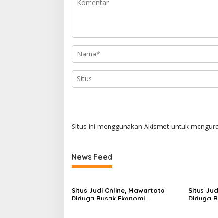
Situs ini menggunakan Akismet untuk mengur
News Feed
Situs Judi Online, Mawartoto
Situs Jud
Diduga Rusak Ekonomi
Diduga R
Masyarakat, Diminta Kapolri
Masyarak
Bertindak Tegas
Bertinda