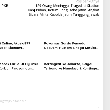
Pos berikutnya
a PKB
129 Orang Meninggal Tragedi di Stadion
Kanjuruhan, Ketum Pengusaha Jatim Angkat
Bicara Minta Kapolda Jatim Tanggung Jawab
i Online, Akasia899
Rakornas Garda Pemuda
usak Ekonomi
NasDem: Rustam Sinaga Serukan
at, Diminta Kapolri
Peran Aktif Generasi Muda
k Tegas
brak Lari di Jl Fly Over
Berangkat ke Jakarta, Gagal
 Korban Pingsan dan
Terbang ke Manokwari: Kontingen
lang, Keluarga Desak
Pesparawi Kepri Pertanyakan
 Cimahi Tangkap Pelaku
Kesiapan Panitia
ng wajib ditandai
*