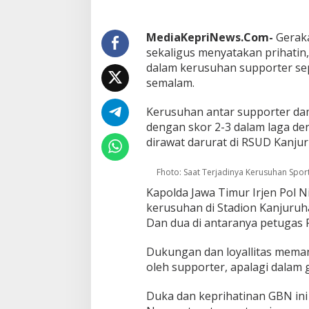
u
t
B
MediaKepriNews.Com-
Gerak
e
sekaligus menyatakan prihatin,
r
dalam kerusuhan supporter se
d
semalam.
u
k
a
Kerusuhan antar supporter da
C
dengan skor 2-3 dalam laga de
i
dirawat darurat di RSUD Kanju
t
a
A
Fhoto: Saat Terjadinya Kerusuhan Spor
t
Kapolda Jawa Timur Irjen Pol N
a
kerusuhan di Stadion Kanjuruh
s
M
Dan dua di antaranya petugas P
e
n
Dukungan dan loyallitas memang
i
oleh supporter, apalagi dalam g
n
g
Duka dan keprihatinan GBN ini 
g
a