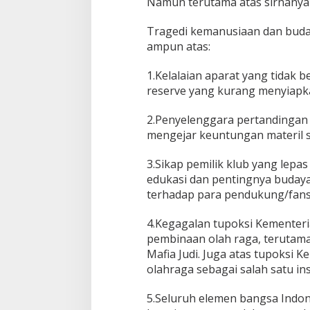
Namun terutama atas sirnanya n
l
n
Tragedi kemanusiaan dan buda
y
ampun atas:
a
1
2
1.Kelalaian aparat yang tidak be
9
reserve yang kurang menyiapka
K
o
2.Penyelenggara pertandingan
r
mengejar keuntungan materil 
b
a
n
3.Sikap pemilik klub yang lepa
T
edukasi dan pentingnya budaya 
e
terhadap para pendukung/fans
r
j
4.Kegagalan tupoksi Kementer
a
d
pembinaan olah raga, terutama 
i
Mafia Judi. Juga atas tupoksi 
n
olahraga sebagai salah satu in
y
a
5.Seluruh elemen bangsa Indone
K