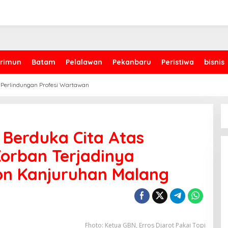
rimun
Batam
Pelalawan
Pekanbaru
Peristiwa
bisnis
 Perlindungan Profesi Wartawan
Berduka Cita Atas
orban Terjadinya
on Kanjuruhan Malang
Fhoto: Ketua GBN, Erros Djarot Pakai Topi