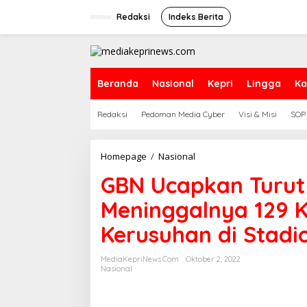
L
e
Redaksi
Indeks Berita
w
a
t
i
k
Beranda
Nasional
Kepri
Lingga
Ka
e
k
Redaksi
Pedoman Media Cyber
Visi & Misi
SOP
o
n
t
e
Homepage
/
Nasional
G
n
B
GBN Ucapkan Turut 
N
U
Meninggalnya 129 K
c
a
Kerusuhan di Stadi
p
k
a
MediaKepriNews.com
Oktober 2, 2022
n
Nasional
T
u
r