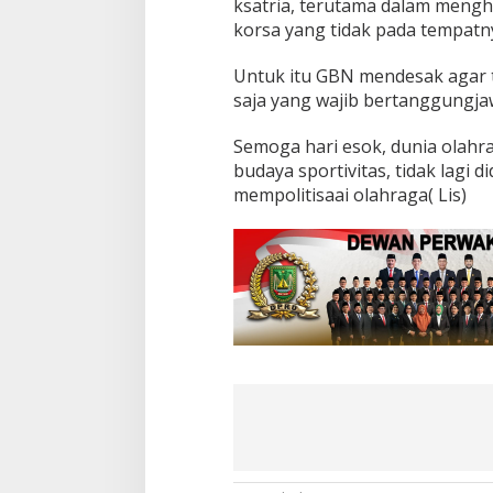
e
ksatria, terutama dalam mengh
r
korsa yang tidak pada tempatny
u
s
Untuk itu GBN mendesak agar tr
u
saja yang wajib bertanggungja
h
a
n
Semoga hari esok, dunia olahr
d
budaya sportivitas, tidak lagi 
i
mempolitisaai olahraga( Lis)
S
t
a
d
i
o
n
K
a
n
j
u
r
u
h