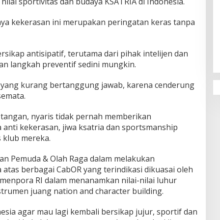
ilai sportivitas dan budaya KSATRIA di Indonesia.
ya kekerasan ini merupakan peringatan keras tanpa
rsikap antisipatif, terutama dari pihak intelijen dan
n langkah preventif sedini mungkin.
 yang kurang bertanggung jawab, karena cenderung
semata.
s tangan, nyaris tidak pernah memberikan
anti kekerasan, jiwa ksatria dan sportsmanship
 klub mereka.
ian Pemuda & Olah Raga dalam melakukan
atas berbagai CabOR yang terindikasi dikuasai oleh
Kemenpora RI dalam menanamkan nilai-nilai luhur
strumen juang nation and character building.
sia agar mau lagi kembali bersikap jujur, sportif dan