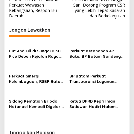
v
Perkuat Wawasan
Sari, Dorong Program CSR
Kebangsaan, Respon Isu
yang Lebih Tepat Sasaran
i
Daerah
dan Berkelanjutan
g
Jangan Lewatkan
a
s
i
Cut And Fill di Sungai Binti
Perkuat Ketahanan Air
p
Picu Debuh Kejalan Raya,
Baku, BP Batam Gandeng
Warga Keluhkan Dump
Mc Dermott Tanam 400
o
Truck Tanpa Penutup
Bambu Betung di
s
Bendungan Sei Nongsa
Perkuat Sinergi
BP Batam Perkuat
Kelembagaan, RSBP Batam
Transparansi Layanan
dan BPOM Pastikan
Pertanahan, Alokasi Tanah
Pelayanan dan
Reguler Segera Hadir
Ketersediaan Obat Aman
Melalui LMS
Sidang Kematian Bripda
Ketua DPRD Kepri Iman
Natanael Kembali Digelar,
Sutiawan Hadiri Malam
PN Batam Dijaga Ketat
Cinta Rasul Cinta Negeri,
Pihak Kepolisian
Perkuat Ukhuwah dan
Semangat Persatuan
Tinggalkan Balasan