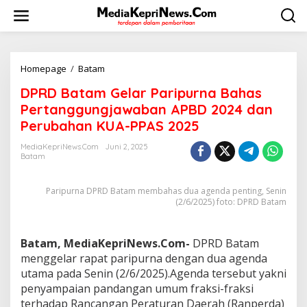
L
e
w
a
t
i
Homepage
/
Batam
D
k
P
DPRD Batam Gelar Paripurna Bahas
e
R
k
D
Pertanggungjawaban APBD 2024 dan
o
B
Perubahan KUA-PPAS 2025
n
a
t
t
MediaKepriNews.com
Juni 2, 2025
e
a
Batam
n
m
G
Paripurna DPRD Batam membahas dua agenda penting, Senin
e
(2/6/2025) foto: DPRD Batam
l
a
r
P
Batam, MediaKepriNews.Com-
DPRD Batam
a
menggelar rapat paripurna dengan dua agenda
r
utama pada Senin (2/6/2025).Agenda tersebut yakni
i
penyampaian pandangan umum fraksi-fraksi
p
terhadap Rancangan Peraturan Daerah (Ranperda)
u