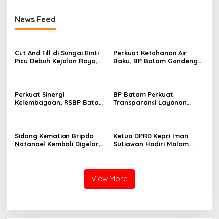
News Feed
Cut And Fill di Sungai Binti
Perkuat Ketahanan Air
Picu Debuh Kejalan Raya,
Baku, BP Batam Gandeng
Warga Keluhkan Dump
Mc Dermott Tanam 400
Truck Tanpa Penutup
Bambu Betung di
Bendungan Sei Nongsa
Perkuat Sinergi
BP Batam Perkuat
Kelembagaan, RSBP Batam
Transparansi Layanan
dan BPOM Pastikan
Pertanahan, Alokasi Tanah
Pelayanan dan
Reguler Segera Hadir
Ketersediaan Obat Aman
Melalui LMS
Sidang Kematian Bripda
Ketua DPRD Kepri Iman
Natanael Kembali Digelar,
Sutiawan Hadiri Malam
PN Batam Dijaga Ketat
Cinta Rasul Cinta Negeri,
Pihak Kepolisian
Perkuat Ukhuwah dan
Semangat Persatuan
View More