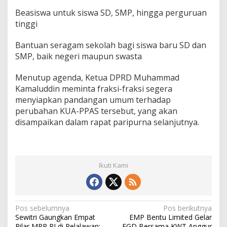
Beasiswa untuk siswa SD, SMP, hingga perguruan
tinggi
Bantuan seragam sekolah bagi siswa baru SD dan
SMP, baik negeri maupun swasta
Menutup agenda, Ketua DPRD Muhammad
Kamaluddin meminta fraksi-fraksi segera
menyiapkan pandangan umum terhadap
perubahan KUA-PPAS tersebut, yang akan
disampaikan dalam rapat paripurna selanjutnya.
Ikuti Kami
N
Pos sebelumnya
Pos berikutnya
Sewitri Gaungkan Empat
EMP Bentu Limited Gelar
a
Pilar MPR RI di Pelalawan:
FGD Bersama KWT Anggur