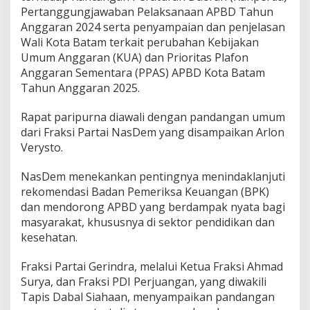
r
Pertanggungjawaban Pelaksanaan APBD Tahun
n
Anggaran 2024 serta penyampaian dan penjelasan
a
Wali Kota Batam terkait perubahan Kebijakan
B
Umum Anggaran (KUA) dan Prioritas Plafon
a
h
Anggaran Sementara (PPAS) APBD Kota Batam
a
Tahun Anggaran 2025.
s
P
Rapat paripurna diawali dengan pandangan umum
e
dari Fraksi Partai NasDem yang disampaikan Arlon
r
t
Verysto.
a
n
NasDem menekankan pentingnya menindaklanjuti
g
rekomendasi Badan Pemeriksa Keuangan (BPK)
g
dan mendorong APBD yang berdampak nyata bagi
u
n
masyarakat, khususnya di sektor pendidikan dan
g
kesehatan.
j
a
Fraksi Partai Gerindra, melalui Ketua Fraksi Ahmad
w
Surya, dan Fraksi PDI Perjuangan, yang diwakili
a
b
Tapis Dabal Siahaan, menyampaikan pandangan
a