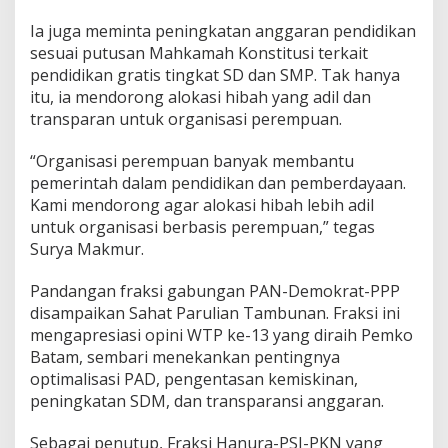
P
Ia juga meminta peningkatan anggaran pendidikan
P
sesuai putusan Mahkamah Konstitusi terkait
A
S
pendidikan gratis tingkat SD dan SMP. Tak hanya
2
itu, ia mendorong alokasi hibah yang adil dan
0
transparan untuk organisasi perempuan.
2
5
“Organisasi perempuan banyak membantu
pemerintah dalam pendidikan dan pemberdayaan.
Kami mendorong agar alokasi hibah lebih adil
untuk organisasi berbasis perempuan,” tegas
Surya Makmur.
Pandangan fraksi gabungan PAN-Demokrat-PPP
disampaikan Sahat Parulian Tambunan. Fraksi ini
mengapresiasi opini WTP ke-13 yang diraih Pemko
Batam, sembari menekankan pentingnya
optimalisasi PAD, pengentasan kemiskinan,
peningkatan SDM, dan transparansi anggaran.
Sebagai penutup, Fraksi Hanura-PSI-PKN yang