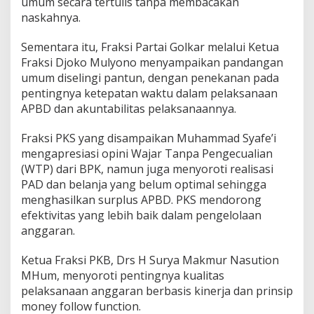
umum secara tertulis tanpa membacakan
n
naskahnya.
A
P
Sementara itu, Fraksi Partai Golkar melalui Ketua
B
D
Fraksi Djoko Mulyono menyampaikan pandangan
2
umum diselingi pantun, dengan penekanan pada
0
pentingnya ketepatan waktu dalam pelaksanaan
2
APBD dan akuntabilitas pelaksanaannya.
4
d
a
Fraksi PKS yang disampaikan Muhammad Syafe’i
n
mengapresiasi opini Wajar Tanpa Pengecualian
P
(WTP) dari BPK, namun juga menyoroti realisasi
e
PAD dan belanja yang belum optimal sehingga
r
menghasilkan surplus APBD. PKS mendorong
u
b
efektivitas yang lebih baik dalam pengelolaan
a
anggaran.
h
a
Ketua Fraksi PKB, Drs H Surya Makmur Nasution
n
MHum, menyoroti pentingnya kualitas
K
U
pelaksanaan anggaran berbasis kinerja dan prinsip
A
money follow function.
-