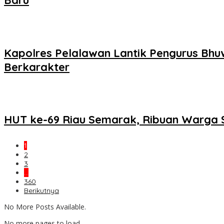
Baru
Kapolres Pelalawan Lantik Pengurus Bhuw
Berkarakter
HUT ke-69 Riau Semarak, Ribuan Warga 
1
2
3
…
360
Berikutnya
No More Posts Available.
No more pages to load.