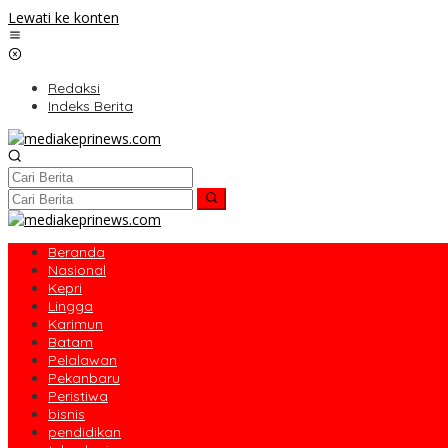
Lewati ke konten
Redaksi
Indeks Berita
Beranda
Nasional
Kepri
Lingga
Karimun
Batam
Pelalawan
Pekanbaru
Peristiwa
bisnis
pendidikan