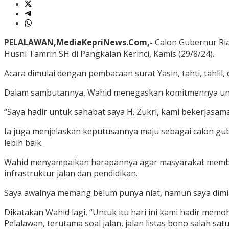
PELALAWAN,MediaKepriNews.Com,-
Calon Gubernur Ria
Husni Tamrin SH di Pangkalan Kerinci, Kamis (29/8/24).
Acara dimulai dengan pembacaan surat Yasin, tahti, tahli
Dalam sambutannya, Wahid menegaskan komitmennya untu
“Saya hadir untuk sahabat saya H. Zukri, kami bekerjasam
Ia juga menjelaskan keputusannya maju sebagai calon g
lebih baik.
Wahid menyampaikan harapannya agar masyarakat member
infrastruktur jalan dan pendidikan.
Saya awalnya memang belum punya niat, namun saya dimi
Dikatakan Wahid lagi, “Untuk itu hari ini kami hadir me
Pelalawan, terutama soal jalan, jalan listas bono salah s