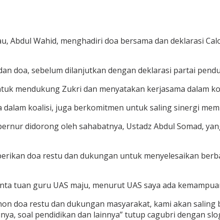
u, Abdul Wahid, menghadiri doa bersama dan deklarasi Calo
l, dan doa, sebelum dilanjutkan dengan deklarasi partai p
k mendukung Zukri dan menyatakan kerjasama dalam koali
a dalam koalisi, juga berkomitmen untuk saling sinergi me
ubernur didorong oleh sahabatnya, Ustadz Abdul Somad, 
ikan doa restu dan dukungan untuk menyelesaikan berba
nta tuan guru UAS maju, menurut UAS saya ada kemampuan 
mohon doa restu dan dukungan masyarakat, kami akan salin
atunya, soal pendidikan dan lainnya” tutup cagubri dengan s