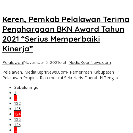
Keren, Pemkab Pelalawan Terima
Penghargaan BKN Award Tahun
2021 “Serius Memperbaiki
Kinerja”
Pelalawan
|
November 3, 2021
oleh
MediaKepriNews.com
Pelalawan, MediaKepriNews.Com- Pemerintah Kabupaten
Pelalawan Propinsi Riau melalui Sekretaris Daerah H Tengku
Sebelumnya
1
…
122
123
124
125
126
…