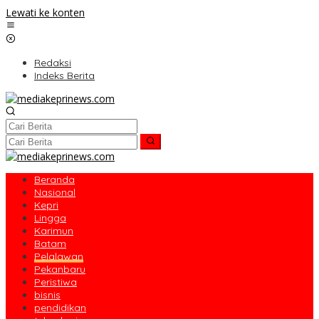
Lewati ke konten
Redaksi
Indeks Berita
Beranda
Nasional
Kepri
Lingga
Karimun
Batam
Pelalawan
Pekanbaru
Peristiwa
bisnis
pendidikan