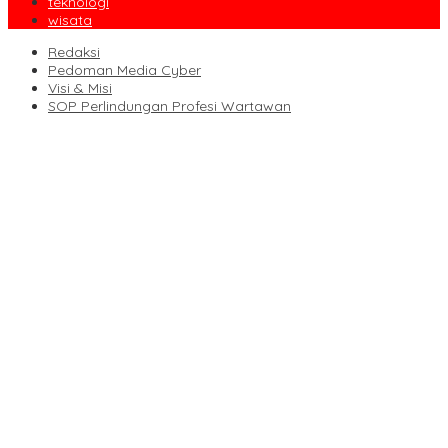
teknologi
wisata
Redaksi
Pedoman Media Cyber
Visi & Misi
SOP Perlindungan Profesi Wartawan
WALHI Riau Desak Penegakan Hukum Usai Dugaan Pencemaran
Sungai Reteh oleh Aktivitas Tambang PT BPP
Pemkab Pelalawan Bentuk Tim Verifikasi, Penyelesaian Konflik
Lahan PT Arara Abadi dan Warga Mak Teduh Masuki Babak
Baru
Kapolres Pelalawan Lantik Pengurus Bhuwana Lestari SMAN 1
Pangkalan Kerinci, Cetak Generasi Peduli Lingkungan dan
Berkarakter
HUT ke-69 Riau Semarak, Ribuan Warga Senam Massal, Tanam
2.500 Pohon dan Resmikan Kantor KONI
BP Batam Perkuat Transparansi Layanan Pertanahan, Alokasi
Tanah Reguler Segera Hadir Melalui LMS