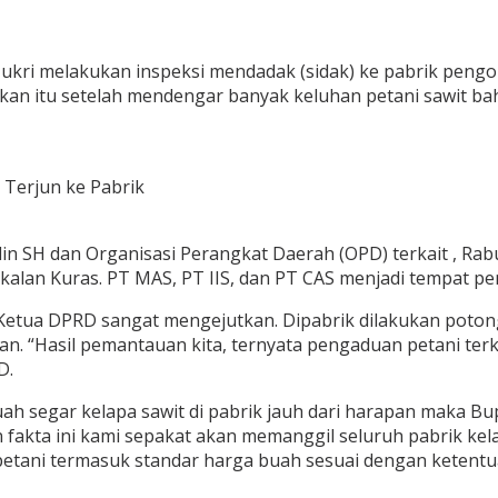
ukri melakukan inspeksi mendadak (sidak) ke pabrik peng
kan itu setelah mendengar banyak keluhan petani sawit bah
 Terjun ke Pabrik
n SH dan Organisasi Perangkat Daerah (OPD) terkait , Rab
alan Kuras. PT MAS, PT IIS, dan PT CAS menjadi tempat p
Ketua DPRD sangat mengejutkan. Dipabrik dilakukan potongan
n. “Hasil pemantauan kita, ternyata pengaduan petani terk
D.
uah segar kelapa sawit di pabrik jauh dari harapan maka 
 fakta ini kami sepakat akan memanggil seluruh pabrik kel
ani termasuk standar harga buah sesuai dengan ketentua