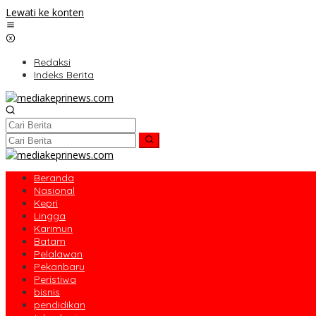
Lewati ke konten
Redaksi
Indeks Berita
Beranda
Nasional
Kepri
Lingga
Karimun
Batam
Pelalawan
Pekanbaru
Peristiwa
bisnis
pendidikan