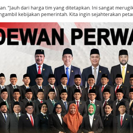
an. “Jauh dari harga tim yang ditetapkan. Ini sangat merugi
ambil kebijakan pemerintah. Kita ingin sejahterakan peta