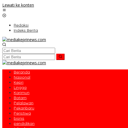
Lewati ke konten
Redaksi
Indeks Berita
Beranda
Nasional
Kepri
Lingga
Karimun
Batam
Pelalawan
Pekanbaru
Peristiwa
bisnis
pendidikan