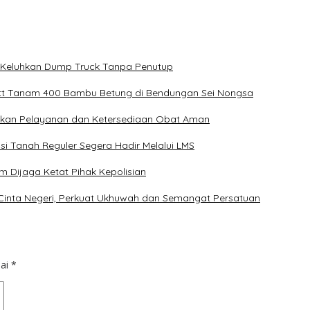
ga Keluhkan Dump Truck Tanpa Penutup
tt Tanam 400 Bambu Betung di Bendungan Sei Nongsa
ikan Pelayanan dan Ketersediaan Obat Aman
i Tanah Reguler Segera Hadir Melalui LMS
m Dijaga Ketat Pihak Kepolisian
 Cinta Negeri, Perkuat Ukhuwah dan Semangat Persatuan
dai
*