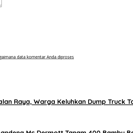
agaimana data komentar Anda diproses
 Kejalan Raya, Warga Keluhkan Dump Truck 
 Gandeng Mc Dermott Tanam 400 Bambu Be