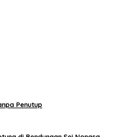
Tanpa Penutup
tung di Bendungan Sei Nongsa