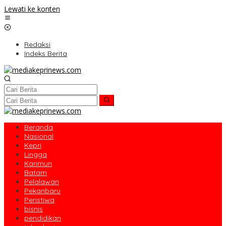
Lewati ke konten
Redaksi
Indeks Berita
Beranda
Nasional
Kepri
Lingga
Karimun
Batam
Pelalawan
Pekanbaru
Peristiwa
bisnis
pendidikan