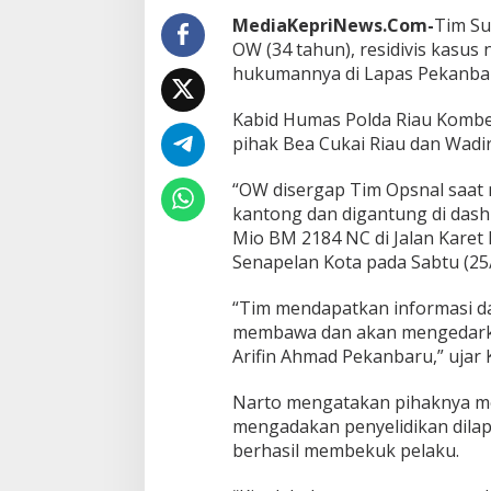
i
v
MediaKepriNews.Com-
Tim Su
i
OW (34 tahun), residivis kasus
s
hukumannya di Lapas Pekanba
,
T
Kabid Humas Polda Riau Kombe
i
m
pihak Bea Cukai Riau dan Wadi
D
i
“OW disergap Tim Opsnal saat 
t
kantong dan digantung di dash
r
Mio BM 2184 NC di Jalan Kare
e
s
Senapelan Kota pada Sabtu (25
n
a
“Tim mendapatkan informasi da
r
membawa dan akan mengedarkan n
k
Arifin Ahmad Pekanbaru,” ujar
o
b
a
Narto mengatakan pihaknya me
A
mengadakan penyelidikan dilap
m
berhasil membekuk pelaku.
a
n