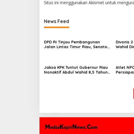
Situs ini menggunakan Akismet untuk mengur
News Feed
DPD RI Tinjau Pembangunan
Divonis 2
Jalan Lintas Timur Riau, Senator
Wahid Di
Abdul Hamid Tekankan
dalam Ka
Infrastruktur Harus Profesional
Preman”
dan Tepat Waktu
Jaksa KPK Tuntut Gubernur Riau
Atlet NPC
Nonaktif Abdul Wahid 8,5 Tahun
Persiapa
Penjara, Didenda Rp500 Juta
2026 di A
dan Uang Pengganti Rp1,45 Miliar