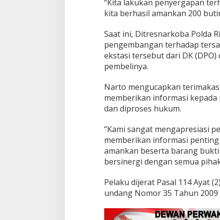
“Kita lakukan penyergapan ter
k
a
kita berhasil amankan 200 butir
n
2
Saat ini, Ditresnarkoba Polda
0
pengembangan terhadap tersa
0
ekstasi tersebut dari DK (DPO)
B
u
pembelinya.
t
i
Narto mengucapkan terimakasi
r
memberikan informasi kepada p
E
dan diproses hukum.
k
s
t
“Kami sangat mengapresiasi per
a
memberikan informasi penting 
s
amankan beserta barang bukti
i
bersinergi dengan semua pihak,
S
i
a
Pelaku dijerat Pasal 114 Ayat (2
p
undang Nomor 35 Tahun 2009 
E
d
a