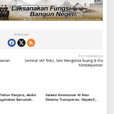
Ikuti Kami
Pos berikutnya
adaman
Seminar IAP RIAU, Seni Mengelola Ruang di Era
Ketidakpastian
 Tahun Penjara, Abdul
Seleksi Komisioner KI Riau
nyatakan Bersalah
Diminta Transparan, Objektif,
sus Korupsi “Jatah
dan Bebas Kepentingan Politik