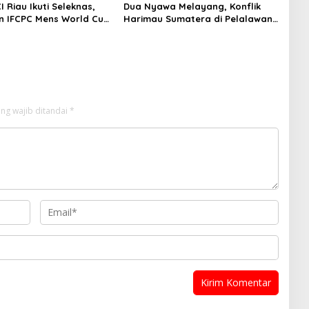
I Riau Ikuti Seleknas,
Dua Nyawa Melayang, Konflik
n IFCPC Mens World Cup
Harimau Sumatera di Pelalawan
merika Serikat
Soroti Pentingnya Pemulihan
Habitat
ng wajib ditandai
*