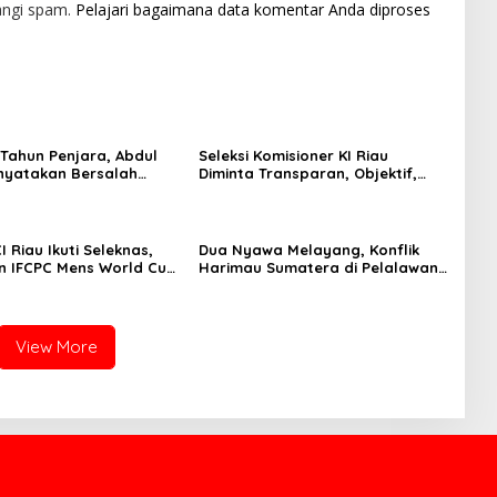
angi spam.
Pelajari bagaimana data komentar Anda diproses
 Tahun Penjara, Abdul
Seleksi Komisioner KI Riau
nyatakan Bersalah
Diminta Transparan, Objektif,
sus Korupsi “Jatah
dan Bebas Kepentingan Politik
I Riau Ikuti Seleknas,
Dua Nyawa Melayang, Konflik
n IFCPC Mens World Cup
Harimau Sumatera di Pelalawan
merika Serikat
Soroti Pentingnya Pemulihan
Habitat
View More