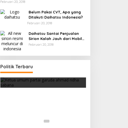
Februari 20, 2018
Belum Pakai CVT, Apa yang
Ditakuti Daihatsu Indonesia?
Februari 20, 2018
Daihatsu Santai Penjualan
Sirion Kalah Jauh dari Mobil
LCGC
Februari 20, 2018
a
Politik Terbaru
Strategi PPP Menangkan Duet
Ganjar dan Gus Yasin
Di Berita, Politik
|
Februari 19, 2018