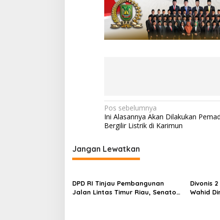
r
N
Pos sebelumnya
Ini Alasannya Akan Dilakukan Pem
a
Bergilir Listrik di Karimun
v
i
Jangan Lewatkan
g
a
DPD RI Tinjau Pembangunan
Divonis 2
s
Jalan Lintas Timur Riau, Senator
Wahid Di
Abdul Hamid Tekankan
dalam Ka
i
Infrastruktur Harus Profesional
Preman”
dan Tepat Waktu