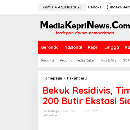
L
e
Kamis, 6 Agustus 2026
Redaksi
Indeks Beri
w
a
t
i
k
e
k
Beranda
Nasional
Kepri
Lingga
Ka
o
n
t
Redaksi
Pedoman Media Cyber
Visi & Misi
SOP
e
n
Homepage
/
Pekanbaru
B
e
Bekuk Residivis, T
k
u
200 Butir Ekstasi S
k
R
e
MediaKepriNews.com
Juli 29, 2022
s
Pekanbaru
i
d