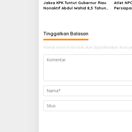
p
Jaksa KPK Tuntut Gubernur Riau
Atlet NPC
o
Nonaktif Abdul Wahid 8,5 Tahun
Persiapa
Penjara, Didenda Rp500 Juta
2026 di A
s
dan Uang Pengganti Rp1,45 Miliar
Tinggalkan Balasan
Alamat email Anda tidak akan dipublikasikan.
Ruas ya