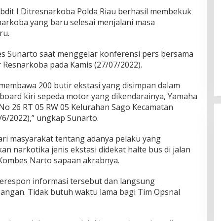
bdit I Ditresnarkoba Polda Riau berhasil membekuk
 narkoba yang baru selesai menjalani masa
ru.
s Sunarto saat menggelar konferensi pers bersama
r Resnarkoba pada Kamis (27/07/2022).
membawa 200 butir ekstasi yang disimpan dalam
board kiri sepeda motor yang dikendarainya, Yamaha
t No 26 RT 05 RW 05 Kelurahan Sago Kecamatan
Ini Dia Hubungan Partai Garud
/6/2022),” ungkap Sunarto.
dengan Gerindra
Di Berita, Politik
|
Februari 19, 2018
ri masyarakat tentang adanya pelaku yang
arkotika jenis ekstasi didekat halte bus di jalan
 Kombes Narto sapaan akrabnya.
respon informasi tersebut dan langsung
angan. Tidak butuh waktu lama bagi Tim Opsnal