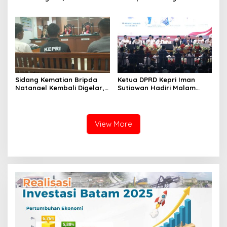
dan BPOM Pastikan
Pertanahan, Alokasi Tanah
Pelayanan dan
Reguler Segera Hadir
Ketersediaan Obat Aman
Melalui LMS
Sidang Kematian Bripda
Ketua DPRD Kepri Iman
Natanael Kembali Digelar,
Sutiawan Hadiri Malam
PN Batam Dijaga Ketat
Cinta Rasul Cinta Negeri,
Pihak Kepolisian
Perkuat Ukhuwah dan
Semangat Persatuan
View More