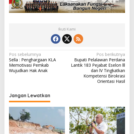
Ikuti Kami
N
Pos sebelumnya
Pos berikutnya
Sella : Penghargaan KLA
Bupati Pelalawan Perdana
a
Memotivasi Pemkab
Lantik 183 Pejabat Eselon lll
v
Wujudkan Hak Anak
dan lV Tingkatkan
Kompetensi Birokrasi
i
Orientasi Hasil
g
Jangan Lewatkan
a
s
i
p
o