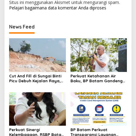
Situs ini menggunakan Akismet untuk mengurangi spam.
Pelajari bagaimana data komentar Anda diproses
News Feed
Cut And Fill di Sungai Binti
Perkuat Ketahanan Air
Picu Debuh Kejalan Raya,
Baku, BP Batam Gandeng
Warga Keluhkan Dump
Mc Dermott Tanam 400
Truck Tanpa Penutup
Bambu Betung di
Bendungan Sei Nongsa
Perkuat Sinergi
BP Batam Perkuat
Kelembagaan, RSBP Batam
Transparansi Layanan