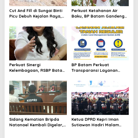
s
Cut And Fill di Sungai Binti
Perkuat Ketahanan Air
Picu Debuh Kejalan Raya,
Baku, BP Batam Gandeng
Warga Keluhkan Dump
Mc Dermott Tanam 400
Truck Tanpa Penutup
Bambu Betung di
Bendungan Sei Nongsa
Perkuat Sinergi
BP Batam Perkuat
Kelembagaan, RSBP Batam
Transparansi Layanan
dan BPOM Pastikan
Pertanahan, Alokasi Tanah
Pelayanan dan
Reguler Segera Hadir
Ketersediaan Obat Aman
Melalui LMS
Sidang Kematian Bripda
Ketua DPRD Kepri Iman
Natanael Kembali Digelar,
Sutiawan Hadiri Malam
PN Batam Dijaga Ketat
Cinta Rasul Cinta Negeri,
Pihak Kepolisian
Perkuat Ukhuwah dan