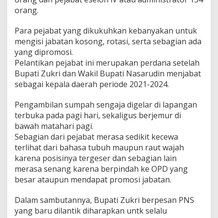
l
orang.
l
d
Para pejabat yang dikukuhkan kebanyakan untuk
a
mengisi jabatan kosong, rotasi, serta sebagian ada
n
l
yang dipromosi.
V
Pelantikan pejabat ini merupakan perdana setelah
T
Bupati Zukri dan Wakil Bupati Nasarudin menjabat
i
sebagai kepala daerah periode 2021-2024.
n
g
k
Pengambilan sumpah sengaja digelar di lapangan
a
terbuka pada pagi hari, sekaligus berjemur di
t
bawah matahari pagi.
k
Sebagian dari pejabat merasa sedikit kecewa
a
terlihat dari bahasa tubuh maupun raut wajah
n
K
karena posisinya tergeser dan sebagian lain
o
merasa senang karena berpindah ke OPD yang
m
besar ataupun mendapat promosi jabatan.
p
e
Dalam sambutannya, Bupati Zukri berpesan PNS
t
e
yang baru dilantik diharapkan untk selalu
n