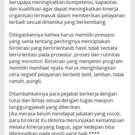
berupaya meningkatkan kompetensi, kapasitas
s
dan kualifikasi agar dapat meningkatkan kinerja
i
organisasi termasuk dalam memberikan pelayanan
B
i
terbaik sesuai dinamika yang berkembang.
r
o
Ditegaskannya bahwa harus memiliki presepsi
k
yang sama tentang pentingnya menciptakan
r
birokrasi yang berorientasib hasil, tidak semata
a
s
berorientasi pada prosedur, proses dan rutinitas
i
yang monoton. Birokrasi yang menjamin program
O
memiliki mamfaat nyata. Harus menghilangkan
r
citra negatif pelayanan berbelit belit, lamban, tidak
i
ramah, pungli.
e
n
t
Ditambahkannya para pejabat berkerja dengan
a
tulus dan ikhlas sesuai dengan tugas maupun
s
tanggungjawab yang diberikan.
i
Jika merasa belum mendapat jabatan yang cocok,
H
a
para birokrat itu diminta menunjukan kemampuan
s
melalui kinerja yang bagus, agar kedepan bisa
i
ditempatkan pada posisi yang baik.****