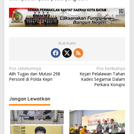
l
Ikuti Kami
N
Pos sebelumnya
Pos berikutnya
Alih Tugas dan Mutasi 298
Kejari Pelalawan Tahan
a
Personil di Polda Kepri
Kades Segamai Dalam
v
Perkara Korupsi
i
Jangan Lewatkan
g
a
s
i