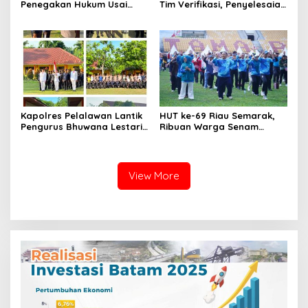
Penegakan Hukum Usai
Tim Verifikasi, Penyelesaian
Dugaan Pencemaran
Konflik Lahan PT Arara
Sungai Reteh oleh Aktivitas
Abadi dan Warga Mak
Tambang PT BPP
Teduh Masuki Babak Baru
Kapolres Pelalawan Lantik
HUT ke-69 Riau Semarak,
Pengurus Bhuwana Lestari
Ribuan Warga Senam
SMAN 1 Pangkalan Kerinci,
Massal, Tanam 2.500 Pohon
Cetak Generasi Peduli
dan Resmikan Kantor KONI
Lingkungan dan
Berkarakter
View More