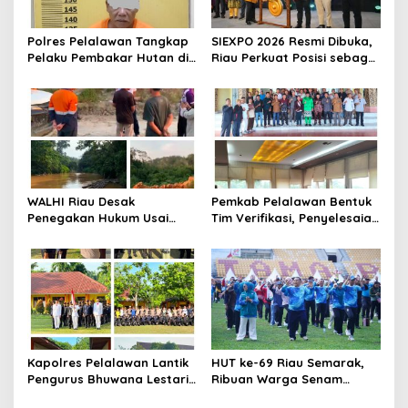
p
o
Polres Pelalawan Tangkap
SIEXPO 2026 Resmi Dibuka,
s
Pelaku Pembakar Hutan di
Riau Perkuat Posisi sebagai
Kerumutan, Lahan Gambut
Barometer Industri Sawit
Dibuka untuk Kebun Sawit
Nasional
WALHI Riau Desak
Pemkab Pelalawan Bentuk
Penegakan Hukum Usai
Tim Verifikasi, Penyelesaian
Dugaan Pencemaran
Konflik Lahan PT Arara
Sungai Reteh oleh Aktivitas
Abadi dan Warga Mak
Tambang PT BPP
Teduh Masuki Babak Baru
Kapolres Pelalawan Lantik
HUT ke-69 Riau Semarak,
Pengurus Bhuwana Lestari
Ribuan Warga Senam
SMAN 1 Pangkalan Kerinci,
Massal, Tanam 2.500 Pohon