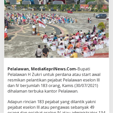
n
a
L
a
n
t
i
k
1
8
3
P
e
j
a
Pelalawan, MediaKepriNews.Com-
Bupati
b
Pelalawan H Zukri untuk perdana atau start awal
a
resmikan pelantikan pejabat Pelalawan eselon lll
t
E
dan lV berjumlah 183 orang, Kamis (30/07/2021)
s
dihalaman terbuka kantor Pelalawan.
e
l
Adapun rincian 183 pejabat yang dilantik yakni
o
pejabat eselon lll atau pengawas sebanyak 49
n
l
orang dan pejabat eselon lV atau administrator 134