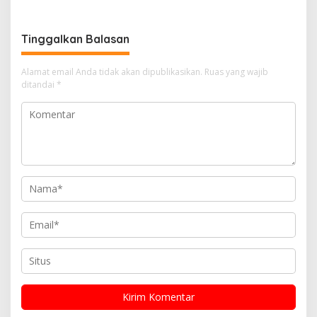
Cetak Generasi Peduli
dan Resmikan Kantor KONI
Lingkungan dan
Berkarakter
Tinggalkan Balasan
Alamat email Anda tidak akan dipublikasikan.
Ruas yang wajib
ditandai
*