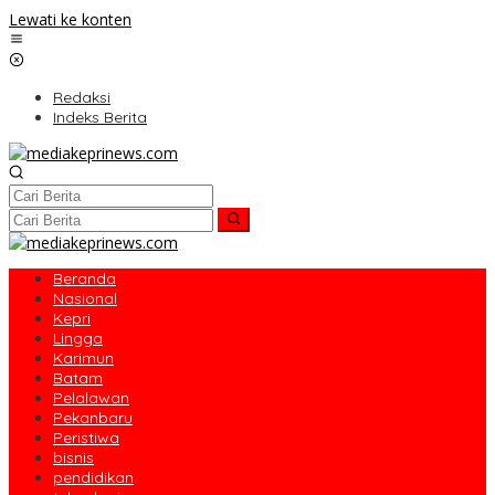
Lewati ke konten
Redaksi
Indeks Berita
Beranda
Nasional
Kepri
Lingga
Karimun
Batam
Pelalawan
Pekanbaru
Peristiwa
bisnis
pendidikan