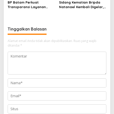
BP Batam Perkuat
Sidang Kematian Bripda
Transparansi Layanan
Natanael Kembali Digelar,
Pertanahan, Alokasi Tanah
PN Batam Dijaga Ketat
Reguler Segera Hadir
Pihak Kepolisian
Melalui LMS
Tinggalkan Balasan
Alamat email Anda tidak akan dipublikasikan.
Ruas yang wajib
ditandai
*