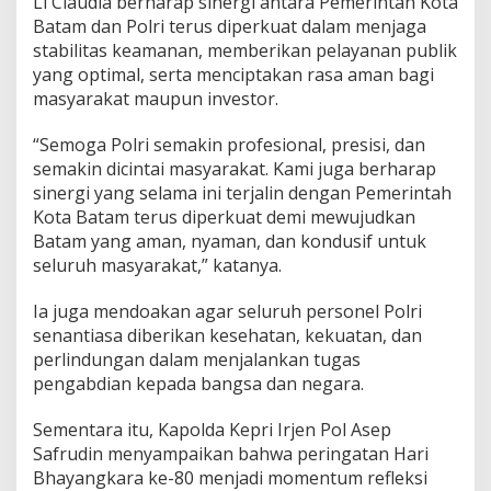
Li Claudia berharap sinergi antara Pemerintah Kota
n
Batam dan Polri terus diperkuat dalam menjaga
d
stabilitas keamanan, memberikan pelayanan publik
u
yang optimal, serta menciptakan rasa aman bagi
s
masyarakat maupun investor.
i
f
“Semoga Polri semakin profesional, presisi, dan
semakin dicintai masyarakat. Kami juga berharap
sinergi yang selama ini terjalin dengan Pemerintah
Kota Batam terus diperkuat demi mewujudkan
Batam yang aman, nyaman, dan kondusif untuk
seluruh masyarakat,” katanya.
Ia juga mendoakan agar seluruh personel Polri
senantiasa diberikan kesehatan, kekuatan, dan
perlindungan dalam menjalankan tugas
pengabdian kepada bangsa dan negara.
Sementara itu, Kapolda Kepri Irjen Pol Asep
Safrudin menyampaikan bahwa peringatan Hari
Bhayangkara ke-80 menjadi momentum refleksi