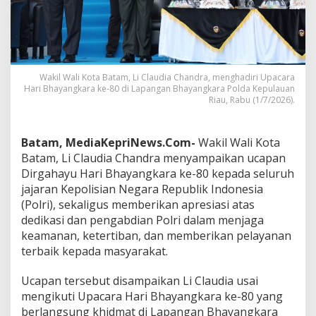
s
i
P
e
n
g
Wakil Wali Kota Batam, Li Claudia Chandra, menghadiri Upacara
a
Hari Bhayangkara ke-80 di Lapangan Bhayangkara Polda Kepulauan
b
Riau, Rabu (1/7/2026).
d
i
a
Batam, MediaKepriNews.Com-
Wakil Wali Kota
n
Batam, Li Claudia Chandra menyampaikan ucapan
P
Dirgahayu Hari Bhayangkara ke-80 kepada seluruh
o
l
jajaran Kepolisian Negara Republik Indonesia
r
(Polri), sekaligus memberikan apresiasi atas
i
dedikasi dan pengabdian Polri dalam menjaga
,
keamanan, ketertiban, dan memberikan pelayanan
M
terbaik kepada masyarakat.
i
t
r
Ucapan tersebut disampaikan Li Claudia usai
a
mengikuti Upacara Hari Bhayangkara ke-80 yang
S
berlangsung khidmat di Lapangan Bhayangkara
t