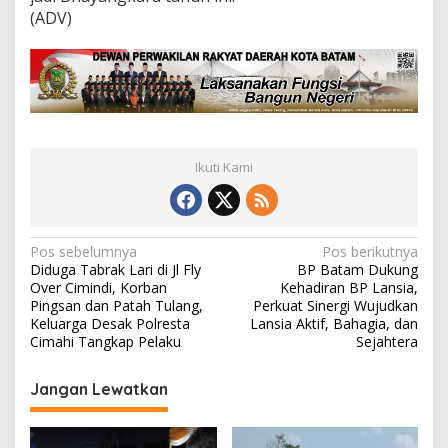
(ADV)
Ikuti Kami
N
Pos sebelumnya
Pos berikutnya
Diduga Tabrak Lari di Jl Fly
BP Batam Dukung
a
Over Cimindi, Korban
Kehadiran BP Lansia,
v
Pingsan dan Patah Tulang,
Perkuat Sinergi Wujudkan
Keluarga Desak Polresta
Lansia Aktif, Bahagia, dan
i
Cimahi Tangkap Pelaku
Sejahtera
g
Jangan Lewatkan
a
s