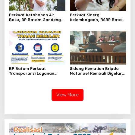
Perkuat Ketahanan Air
Perkuat Sinergi
Baku, BP Batam Gandeng
Kelembagaan, RSBP Batam
Mc Dermott Tanam 400
dan BPOM Pastikan
Bambu Betung di
Pelayanan dan
Bendungan Sei Nongsa
Ketersediaan Obat Aman
BP Batam Perkuat
Sidang Kematian Bripda
Transparansi Layanan
Natanael Kembali Digelar,
Pertanahan, Alokasi Tanah
PN Batam Dijaga Ketat
Reguler Segera Hadir
Pihak Kepolisian
Melalui LMS
View More