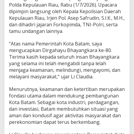
Polda Kepulauan Riau, Rabu (1/7/2026). Upacara
r
a
dipimpin langsung oleh Kepala Kepolisian Daerah
t
Kepulauan Riau, Irjen Pol. Asep Safrudin, S.I.K., M.H.,
e
dan dihadiri jajaran Forkopimda, TNI-Polri, serta
g
tamu undangan lainnya.
i
s
J
“Atas nama Pemerintah Kota Batam, saya
a
mengucapkan Dirgahayu Bhayangkara ke-80.
g
Terima kasih kepada seluruh insan Bhayangkara
a
yang selama ini telah mengabdi tanpa lelah
B
a
menjaga keamanan, melindungi, mengayomi, dan
t
melayani masyarakat,” ujar Li Claudia.
a
m
Menurutnya, keamanan dan ketertiban merupakan
A
fondasi utama dalam mendukung pembangunan
m
a
Kota Batam. Sebagai kota industri, perdagangan,
n
dan investasi, Batam membutuhkan situasi yang
d
aman dan kondusif agar aktivitas masyarakat dan
a
perekonomian dapat terus berkembang.
n
K
o