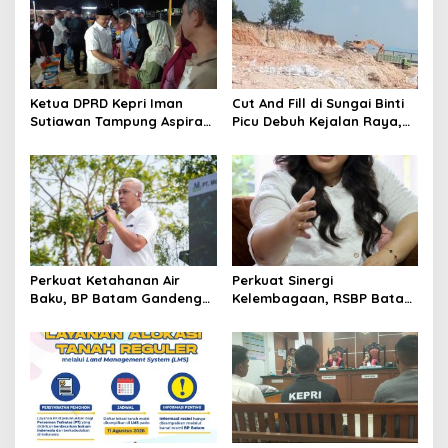
i
p
o
s
Ketua DPRD Kepri Iman
Cut And Fill di Sungai Binti
Sutiawan Tampung Aspirasi
Picu Debuh Kejalan Raya,
Warga Kampung Tua
Warga Keluhkan Dump
Tembesi Lestari
Truck Tanpa Penutup
Perkuat Ketahanan Air
Perkuat Sinergi
Baku, BP Batam Gandeng
Kelembagaan, RSBP Batam
Mc Dermott Tanam 400
dan BPOM Pastikan
Bambu Betung di
Pelayanan dan
Bendungan Sei Nongsa
Ketersediaan Obat Aman